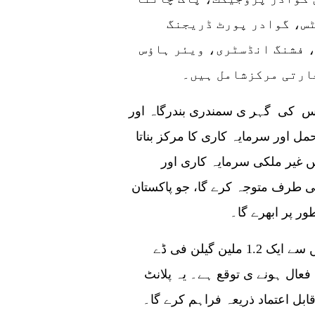
س، گوادر پورٹ ڈریجنگ
 فشنگ انڈسٹری، ویئر ہاؤس
ارتی مرکزشامل ہیں۔
اس کی گہر ی سمندری بندرگاہ اور
ل اور سرمایہ کاری کا مرکز بناتا
ں غیر ملکی سرمایہ کاری اور
ی طرف متوجہ کرے گا، جو پاکستان
ر پر ابھرے گا۔
سب سے اہم منصوبوں میں سے ایک 1.2 ملین گیلن فی ڈے (MGD) ڈی سیلینیشن
 تک مکمل طور پر فعال ہونے ی توقع ہے۔ یہ پلانٹ
ابل اعتماد ذریعہ فراہم کرے گا۔