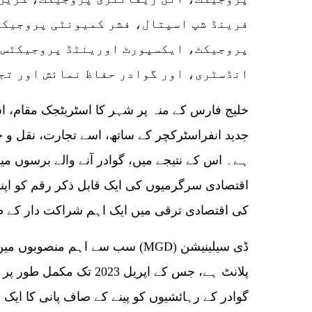
فرینڈ شپ اسپتال، فشر کمیونٹی پروجیکٹ
پروجیکٹ، ایکسپورٹ اورینٹڈ پروجیکٹس،
انڈسٹری، اور گوادر حفاظ نمائش اور تج
خلیج فارس کے منہ پر شہر کا اسٹریٹجک مقام، 
جدید انفراسٹرکچر کے ساتھ، اسے تجارت، نقل و حم
ہے۔ اس کے نتیجے میں، گوادر آنے والے برسوں می
اقتصادی سرگرمیوں کی ایک قابل ذکر رقم کو اپن
کی اقتصادی ترقی میں ایک اہم شراکت دار کے طو
پلانٹ ہے، جس کے اپریل 2023
گوادر کے رہائشیوں کو پینے کے صاف پانی کا ایک ق