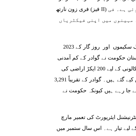
فری زون نارتھ (فیز II) کی ترقی جو 2,221 ایکڑ اراضی پر پھیلی ہوئی ہے۔ فی
 مہینوں میں اپنی فیکٹریاں
2023 کا سال گوادر کے ماہی گیروں کے لیے نئی ہاؤسنگ سکیموں اور روز گار کے
تان حکومت نے گوادر کے کم آمدنی
والے ماہی گیروں کے لیے نئی ماہی گیر ہاؤسنگ کالونی کے لیے 200 ایکڑ اراضی کی
منظوری دے دی ہے۔ تقریباً 300 ملین روپے مختص کیے گئے ہیں۔ گوادر کے تقریباً 3,291
 جا رہے ہیں کیونکہ حکومت نے
ادر انٹرنیشنل ایئرپورٹ کی تعمیر مارچ
 کے لیے تیار ہے۔ اس سال ستمبر میں