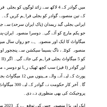
ایرانی بجلی گبد ریمدان (پاک ایران سرحد) سے 
میگاواٹ کا ایک اور منصوبہ ہے جو رواں سال میں
منصوبہ کوئٹہ، ناگ بسیما سیکشن سے پنججور اور
سب کچھ ٹھیک رہا تو دوسرے مرحلے میں گ
پورٹ کے لیے آنے والے 
گا۔ آخر کار حکومت
پروجیکٹ کی بھی منظوری دے دی۔
ایک او