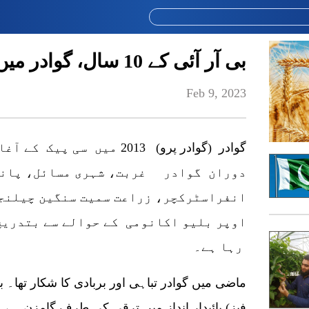
بی آر آئی کے 10 سال، گوادر میں تبدیلی کے اثرات نمایاں
Feb 9, 2023
گوادر (گوادر پرو) 2013 میں 
دوران گوادر غربت، شہری مسائل، پانی
انفراسٹرکچر، زراعت سمیت سنگین چیلنجو
اوپر بلیو اکانومی کے حوالے سے بتدریج
رہا ہے۔
پائیدار انداز میں ترقی کی طرف گامزن ہے۔ گو