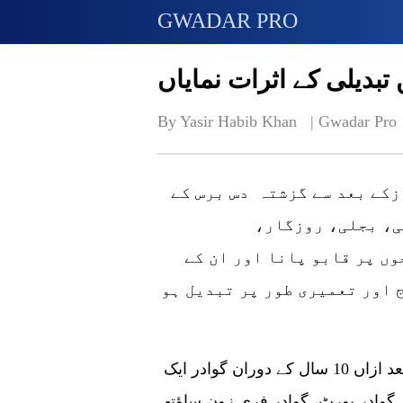
GWADAR PRO
By Yasir Habib Khan   | 
Gwadar Pro
سی پیک کے آغازکے بعد سے گزشتہ دس برس کے
، بجلی، روزگار،
ں پر قابو پانا اور ان کے
 اور تعمیری طور پر تبدیل ہو
ماضی میں گوادر تباہی اور بربادی کا شکار تھا۔ بعد ازاں 10 سال کے دوران گوادر ایک
ادر پورٹ، گوادر فری زون ساؤتھ (فیز