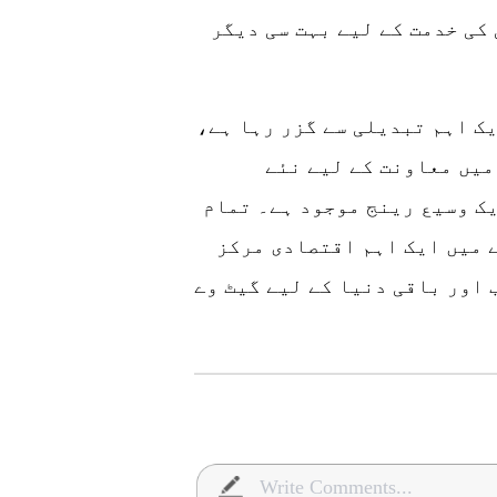
 کی خدمت کے لیے بہت سی دیگر
ے 2023 تک، گوادر ایک اہم تبدیلی سے گزر رہا ہے،
میں معاونت کے لیے نئے
ک وسیع رینج موجود ہے۔ تمام
 میں ایک اہم اقتصادی مرکز
 اور باقی دنیا کے لیے گیٹ وے