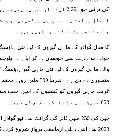
الحال برآمد پر مبنی چینی کمپنیاں چند
بنانے اور چلانے کے بہت قریب ہیں۔
حوالے سے بہت سی خوشیاں لے کر آیا ہے۔ بلوچس
غریب ماہی گیروں کو کشتیوں کے انجن مفت ملنے
823 ملین روپے کے فنڈز مختص کیے ہیں۔
چین کی 230 ملین ڈالر کی گرانٹ سے نیو گو
2023 سے اپنی پہلی آزمائشی پرواز شروع کرنے