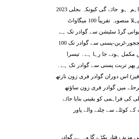
2023 میں گوادر کے 4 لاکھ سے زائد لوگوں کو بجلی فراہم ہو جائے گی کیونکہ بجلی
کے تین منصوبے گوادر کو بجلی فراہم کریں گے۔ پہلا منصوبہ تقریباً 100 میگاواٹ
جیوانی گرڈ سٹیشن سے گوادر تک ہے
جو یکم مارچ کو آئے گی۔ دوسرا منصوبہ ایران-پنججور-ٹربن-پسنی سے گوادر تک 100
 مکمل ہونے جا رہا ہے۔ تیسرا
 پھر تربت پسنی سے گوادر تک ہے۔
اس دوران گوادر فری زون نارتھ (فیز II) کو 5 میگاواٹ بجلی فراہم کی جائے گی۔ اگر
وادر فری زون ساؤتھ (فیز I) اور گوادر
مہینوں میں 12 میگاواٹ بجلی کی فراہمی کو یقینی بنایا جائے
 نے گوادر کے لیے 300 میگاواٹ کے کوئلے سے چلنے والے پاور
ر بڑا منصوبہ جس کی توقع ہے کہ 2023 میں مزید رفتار پکڑے گا وہ ہے گوادر