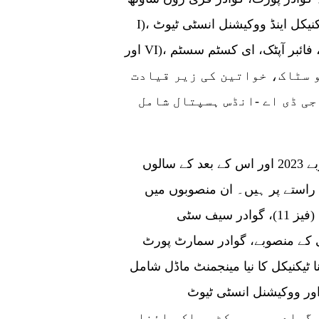
I)، ایسٹ بے ایکسپریس وے، پاک چائنا ٹیکنیکل اینڈ ووکیشنل انسٹی ٹیوٹ (پی سی ٹی
اور VI)، چائنا پاکستان گوادر فقیر مڈل اسکول، فائبر آپٹک، ای کسٹم سسٹم (WeBOC)،
و سٹاک، خواتین کی زیر قیادت
ی ڈی اے -انڈس ہسپتال شامل
ان کامیابیوں کی وجہ سے 20 سے زیادہ نئے منصوبے 2023 اور اس کے بعد کے سالوں
 راستے پر ہیں۔ ان منصوبوں میں
پینے کے صاف پانی کا پلانٹ، گوادر فری زون نارتھ (فیز 11)، گوادر سیف سٹی
لی کے منصوبے، گوادر سمارٹ پورٹ
ا ٹیکنیکل کا نیا مینجمنٹ ماڈل شامل
شنل انسٹی ٹیوٹ (PCT اور VI)، اسٹیٹ آف آرٹ شپ یارڈ
گوادر پروجیکٹ، پاک چائنا