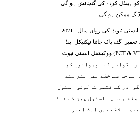
 کو ہینڈل کرنے کی گنجائش ہو گی
نڈنگ ممکن ہو گی۔
2021 میں قائم کیے گئے پاک چائنا ٹیکنیکل اینڈ ووکیشنل انسٹی ٹیوٹ کی رواں سال
یر گئے پاک چائنا ٹیکنیکل اینڈ
ووکیشنل انسٹی ٹیوٹ (PCT & VI) کے مشترکہ آپریشن کے معاہدے پر دستخط
رہ گوادر کے نوجوانوں کو
ہے جس سے خطے میں ہنر مند
گوادر کے فقیر کالونی اسکول
وقع ہے۔ یہ اسکول چین کے فنڈ
مقصد علاقے میں ایک اعلی