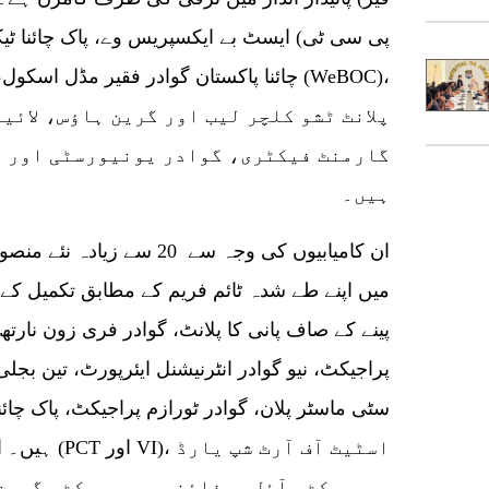
پلانٹ ٹشو کلچر لیب اور گرین ہاؤس، لائی
گارمنٹ فیکٹری، گوادر یونیورسٹی اور ج
ہیں۔
میں اپنے طے شدہ ٹائم فریم کے مطابق تکمیل کے
پراجیکٹ، نیو گوادر انٹرنیشنل ایئرپورٹ، تین بج
سٹی ماسٹر پلان، گوادر ٹورازم پراجیکٹ، پاک چائن
ہیں۔ اور ووکی
پروجیکٹ، آئل ریفائنری پروجیکٹ، گرین 