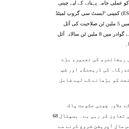
منصوبے کو عملی جامہ پہنانے کے لیے چینی
کمپنی ''ایسٹ سی گروپ لمیٹڈ (ESGL)'' کے پانچ رکنی وفد نے چند ہفتے قبل گوادر کا
دورہ کیا۔ ابتدائی طور پر ای ایس جی ایل گوادر میں 5 ملین ٹن صلاحیت کی آئل
ریفائنری لگائے گی۔ بعد میں ای ایس جی ایل اسے گوادر میں 8 ملین ٹن سالانہ آئل
۔
لین ڈالر کی آئل ریفائنری کی تعمیر، بڑے
درگاہ کی ڈریجنگ، اور شپ
عت کو بڑھانے کے لیے شامل
سی پیک کے تحت ہیلتھ کوریڈور کے اعلان کے علاوہ چینی حکومت پاک
چائنہ فرینڈ شپ ہسپتال کی ترقی میں بھی تعاون کر رہی ہے۔ ہسپتال 68
س سال آپریشن شروع کرنے سے