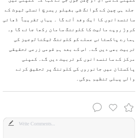
جلد ہی چین کے گوانگ شی بفیلو ریسرچ انسٹی ٹیوٹ کے
سائنسدانوں کا ایک وفد آئے گا ۔ یہاں تقریباً ڈھائی
کروڑ روپے مالیت کا کلوننگ سامان رکھا جائے گا وہ
ہمارے پاکستانی عملے کو کلوننگ ٹیکنالوجیز کی
تربیت بھی دیں گے۔ اس کے بعد ہم قومی زرعی تحقیقی
مرکز کے سائنسدانوں کو تربیت دیں گے۔ کمپنی
پاکستان میں جانوروں کی کلوننگ پر تحقیق کرنے
والی پہلی تنظیم ہوگی۔