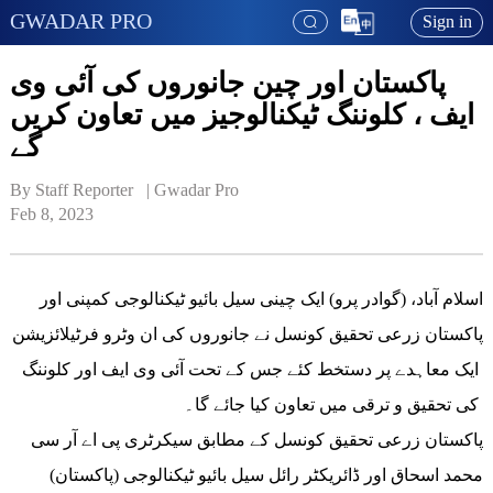
GWADAR PRO
Sign in
پاکستان اور چین جانوروں کی آئی وی
ایف ، کلوننگ ٹیکنالوجیز میں تعاون کریں
گے
By Staff Reporter   | 
Gwadar Pro
Feb 8, 2023
اسلام آباد، (گوادر پرو) ایک چینی سیل بائیو ٹیکنالوجی کمپنی اور
پاکستان زرعی تحقیق کونسل نے جانوروں کی ان وٹرو فرٹیلائزیشن
ایک معاہدے پر دستخط کئے جس کے تحت آئی وی ایف اور کلوننگ
کی تحقیق و ترقی میں تعاون کیا جائے گا۔
پاکستان زرعی تحقیق کونسل کے مطابق سیکرٹری پی اے آر سی
محمد اسحاق اور ڈائریکٹر رائل سیل بائیو ٹیکنالوجی (پاکستان)