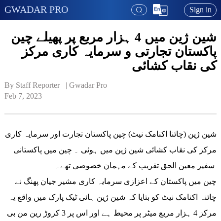
GWADAR PRO
Sign in
شین ژین میں 4 ہزار مربع پر پھیلے چین
پاکستان تجارتی و سرمایہ کاری مرکز
کی نقاب کشائی
By Staff Reporter   | 
Gwadar Pro
Feb 7, 2023
شین ژین (چائنا اکنامک نیٹ) چین پاکستان تجارت اور سرمایہ کاری
مرکز کی نقاب کشائی شین ژین میں ہوئی ۔ چین میں پاکستانی
سفیر معین الحق تقریب کے مہمان خصوصی تھے۔
چین میں پاکستان کے اعزازی سرمایہ کاری مشیر جیان پھنگ نے
چائنہ اکنامک نیٹ کو بتایا کہ شین ژین ہائی ٹیک پارک میں واقع یہ
مرکز 4 ہزار مربع میٹر پر محیط ہے اور اس پر 3 کروڑ رین من بی