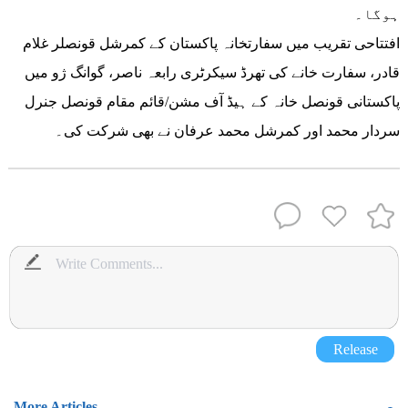
ہوگا۔
افتتاحی تقریب میں سفارتخانہ پاکستان کے کمرشل قونصلر غلام
قادر، سفارت خانے کی تھرڈ سیکرٹری رابعہ ناصر، گوانگ ژو میں
پاکستانی قونصل خانہ کے ہیڈ آف مشن/قائم مقام قونصل جنرل
سردار محمد اور کمرشل محمد عرفان نے بھی شرکت کی۔
Release
More Articles