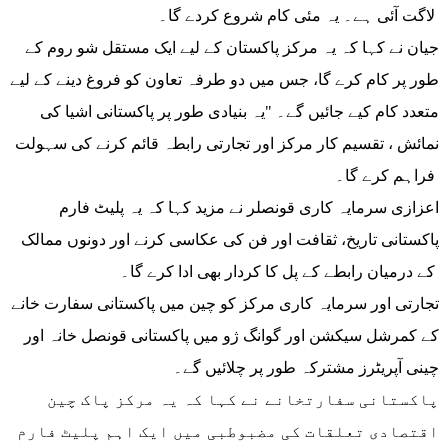
لاگت آئی ہے۔ یہ مئی کام شروع کردے گا۔
جیان نے کہا کہ یہ مرکز پاکستان کے لیے ایک مستقل شو روم کے
طور پر کام کرے گا، جس میں دو طرفہ تعاون کو فروغ دینے کے لیے
متعدد کام کیے جائیں گے۔ "یہ بنیادی طور پر پاکستانی اشیا کی
نمائش ، تقسیم کار مرکز اور تجارتی رابطہ قائم کرنے کی سہولت
فراہم کرے گا۔
اعزازی سرمایہ کاری قونصلر نے مزید کہا کہ یہ پلیٹ فارم
پاکستانی تاریخ، ثقافت اور فن کی عکاسی کرنے اور دونوں ممالک
کے درمیان رابطے کے پل کا کردار بھی ادا کرے گا۔
تجارتی اور سرمایہ کاری مرکز کو چین میں پاکستانی سفارت خانے
کے کمرشل سیکشن اور گوانگ ژو میں پاکستانی قونصل خانہ اور
چینی آپریٹرز مشترکہ طور پر چلائیں گے۔
پاکستانی سفارتخانے نے کہا کہ یہ مرکز پاک چین
اقتصادی تعلقات کی مضبوطبی میں ایک اہم پلیٹ فارم