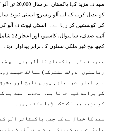
کو تبدیل کرنے کے لیے آلو ریسرچ انسٹی ٹیوٹ ساہ
کی کوششیں کر رہا ہے۔ انسٹی ٹیوٹ نے آلو کی ا
آئی، صدف، س
کچھ بیج غیر ملکی نسلوں کے برابر پیداوار دیتے
وحید نے کہا پاکستان کا آلو بنیادی طور
ریاستوں دولت مشترکہ) ممالک جیسے روس
عرب امارات، عمان، پوری خلیج اور مشرق 
کو برآمد کیا جاتا ہے۔ مجھے امید ہے کہ
کو مزید ممالک تک بڑھا سکتے ہیں۔
سید کا خیال ہے کہ چین پاکستانی آلو کے 
مارکیٹ ہے، کیونکہ چین میں آلو کی قیمت