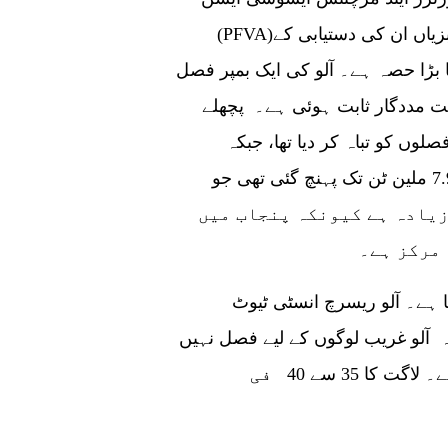
(PFVA)کے سرپرست اعلیٰ وحید احمد نے کہا ہر سال سبزیاں ان کی دستیابی کے
کا بڑا حصہ ہے۔ آلو کی ایک بمپر فصل
ہت مددگار ثابت ہوئی ہے۔ پچھلے
وں کو تباہ کر دیا تھا، جبکہ
پاکستان کی آلو کی پیداوار مالی سال 22 میں 7.937 ملین ٹن تک پہنچ گئی تھی جو
یں 5.873 ملین ٹن تھی، 35 فیصد زیادہ ہے کیونکہ پنجاب میں
 مرکز ہے۔
 ہے۔ آلو ریسرچ انسٹی ٹیوٹ
ہ آلو غریب لوگوں کے لیے فصل نہیں
ہے کیونکہ اس کی ابتدائی پیداواری لاگت زیادہ ہے۔ لاگت کا 35 سے 40 فی