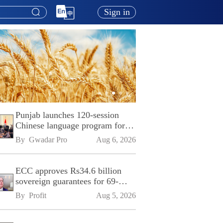
Sign in
Punjab launches 120-session
Chinese language program for
SPU
By 
Gwadar Pro
Aug 6, 2026
ECC approves Rs34.6 billion
sovereign guarantees for 69-
kilometre Sialkot-Kharian
By 
Profit
Aug 5, 2026
Motorway