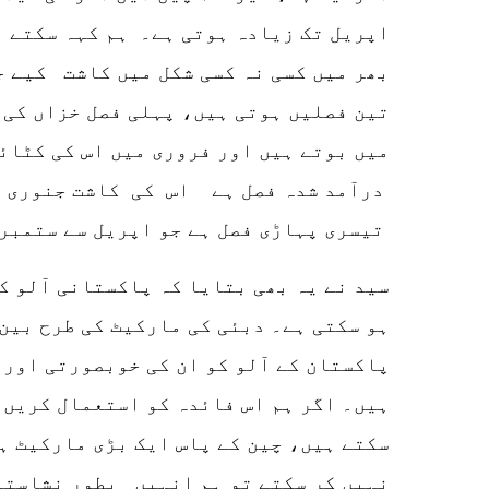
اپریل تک زیادہ ہوتی ہے۔ ہم کہہ سکتے ہ
بھر میں کسی نہ کسی شکل میں کاشت کیے ج
تین فصلیں ہوتی ہیں، پہلی فصل خزاں کی ف
میں بوتے ہیں اور فروری میں اس کی کٹائ
درآمد شدہ فصل ہے اس کی کاشت جنوری سے
تیسری پہاڑی فصل ہے جو اپریل سے ستمبر تک کاشت کی جاتی ہے۔
سید نے یہ بھی بتایا کہ پاکستانی آلو ک
ہو سکتی ہے۔ دبئی کی مارکیٹ کی طرح بین 
پاکستان کے آلو کو ان کی خوبصورتی اور 
ہیں۔ اگر ہم اس فائدہ کو استعمال کریں 
سکتے ہیں، چین کے پاس ایک بڑی مارکیٹ ہ
نہیں کر سکتے تو ہم انہیں بطور نشاستہ