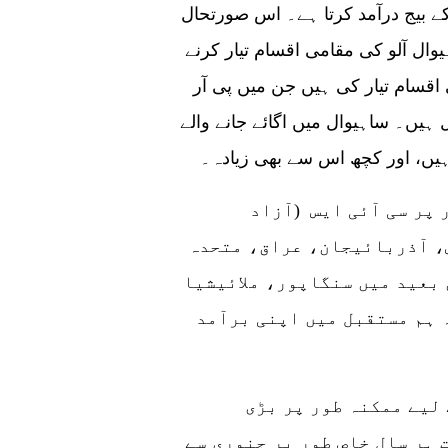
سید نے مزید کہا پاکستان ہر سال 20,000 ٹن آلو کے بیج درآمد کرتا ہے۔ اس صورتحال
یوال آلو کی مقامی اقسام تیار کرنے
قسام تیار کی ہیں جن میں پی آر
اہیوال، کاسمو، اور اعجاز 22 شامل ہیں۔ ساہیوال میں اگائے جانے والے
 ہیں، اور کچھ اس سے بھی زیادہ۔
 پر سی آئی ایس (آزاد
، آذربائیجان، عراق، متحدہ
بعید میں سنگاپور، ملائیشیا
 ہم مستقبل میں اپنی برآمد
لیے ممکنہ طور پر بڑی
 ہر سال خاص طور پر جنوری سے