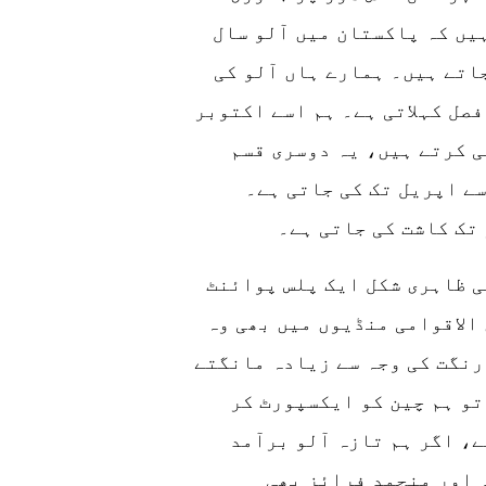
یں کہ پاکستان میں آلو سال
اتے ہیں۔ ہمارے ہاں آلو کی
صل کہلاتی ہے۔ ہم اسے اکتوبر
ی کرتے ہیں، یہ دوسری قسم
 اپریل تک کی جاتی ہے۔
ی ظاہری شکل ایک پلس پوائنٹ
الاقوامی منڈیوں میں بھی وہ
رنگت کی وجہ سے زیادہ مانگتے
تو ہم چین کو ایکسپورٹ کر
ے، اگر ہم تازہ آلو برآمد
 اور منجمد فرائز بھی