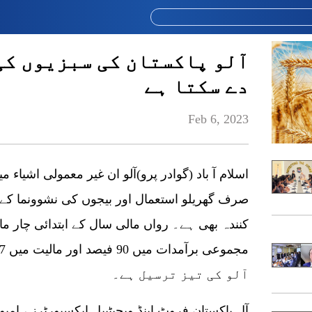
آلو پاکستان کی سبزیوں کی
دے سکتا ہے
Feb 6, 2023
اسلام آ باد (گوادر پرو)آلو ان غیر معمولی اشیاء
صرف گھریلو استعمال اور بیجوں کی نشوونما کے ل
کنندہ بھی ہے۔ رواں مالی سال کے ابتدائی چار م
آلو کی تیز ترسیل ہے۔
آل پاکستان فروٹ اینڈ ویجیٹیبل ایکسپورٹرز ، ام