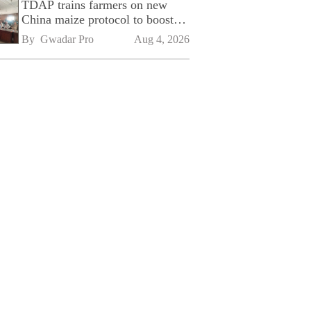
TDAP trains farmers on new
China maize protocol to boost
exports
By 
Gwadar Pro
Aug 4, 2026