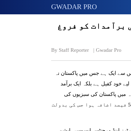
GWADAR PRO
 برآمدات کو فروغ
By Staff Reporter   | 
Gwadar Pro
 میں سے ایک ہے جس میں پاکستان نہ
یے خود کفیل ہے بلکہ ایک برآمد
اہ میں پاکستان کی سبزیوں کی
مجموعی برآمدات میں 90 فیصد اور مالیت میں 57 فیصد اضافہ ہوا جس کی بدولت
پورٹرز اینڈ مرچنٹس ایسوسی ایشن