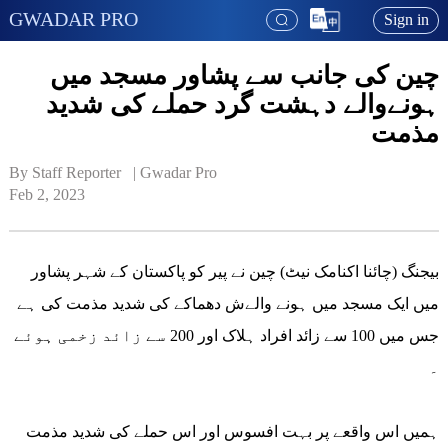
GWADAR PRO
Sign in
چین کی جانب سے پشاور مسجد میں
ہونےوالے دہشت گرد حملے کی شدید
مذمت
By Staff Reporter   | 
Gwadar Pro
Feb 2, 2023
بیجنگ (چائنا اکنامک نیٹ) چین نے پیر کو پاکستان کے شہر پشاور
میں ایک مسجد میں ہونے والےش دھماکے کی شدید مذمت کی ہے
جس میں 100 سے زائد افراد ہلاک اور 200 سے زائد زخمی ہوئے
۔
ہمیں اس واقعے پر بہت افسوس اور اس حملے کی شدید مذمت