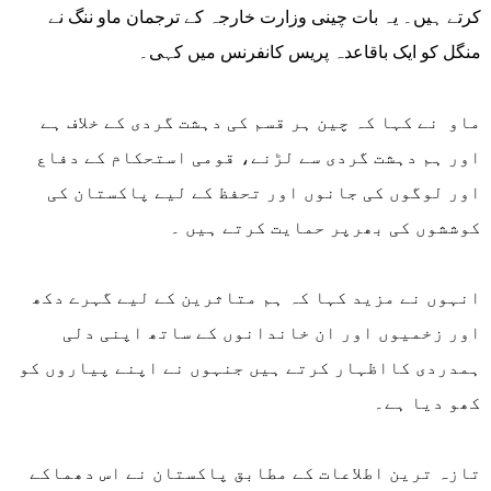
کرتے ہیں۔ یہ بات چینی وزارت خارجہ کے ترجمان ماو ننگ نے
منگل کو ایک باقاعدہ پریس کانفرنس میں کہی۔
ماو نے کہا کہ چین ہر قسم کی دہشت گردی کے خلاف ہے
اور ہم دہشت گردی سے لڑنے، قومی استحکام کے دفاع
اور لوگوں کی جانوں اور تحفظ کے لیے پاکستان کی
کوششوں کی بھرپر حمایت کرتے ہیں ۔
انہوں نے مزید کہا کہ ہم متاثرین کے لیے گہرے دکھ
اور زخمیوں اور ان خاندانوں کے ساتھ اپنی دلی
ہمدردی کااظہار کرتے ہیں جنہوں نے اپنے پیاروں کو
کھو دیا ہے۔
تازہ ترین اطلاعات کے مطابق پاکستان نے اس دھماکے