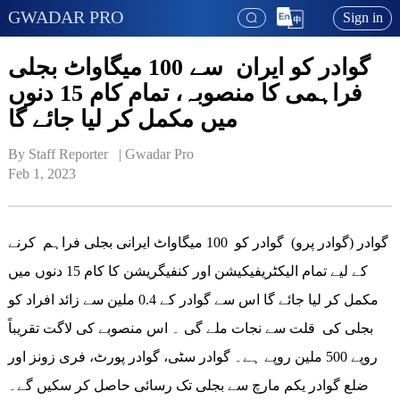
GWADAR PRO
Sign in
گوادر کو ایران سے 100 میگاواٹ بجلی
فراہمی کا منصوبہ، تمام کام 15 دنوں
میں مکمل کر لیا جائے گا
By Staff Reporter   | 
Gwadar Pro
Feb 1, 2023
گوادر (گوادر پرو) گوادر کو 100 میگاواٹ ایرانی بجلی فراہم کرنے
کے لیے تمام الیکٹریفیکیشن اور کنفیگریشن کا کام 15 دنوں میں
مکمل کر لیا جائے گا اس سے گوادر کے 0.4 ملین سے زائد افراد کو
بجلی کی قلت سے نجات ملے گی ۔ اس منصوبے کی لاگت تقریباً
روپے 500 ملین روپے ہے۔ گوادر سٹی، گوادر پورٹ، فری زونز اور
ضلع گوادر یکم مارچ سے بجلی تک رسائی حاصل کر سکیں گے۔