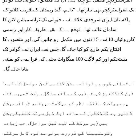
تک انفراسٹرکچر بھی تیار تھا۔ ''تاہم، گبد ریمدان کے قریب کلاتو کے
پاکستان-ایران سرحدی علاقے سے جیوانی تک ٹرانسمیشن لائن کا
سامان غائب تھا۔ توقع ہے کہ بقیہ طریقہ کار اور رسمی
کارروائیاں 10 سے 15 دنوں میں مکمل ہو جائیں گی، اور منصوبے کا
افتتاح یکم مارچ کو کیا جائے گا، جس سے ایران سے گوادر تک
مستحکم اور کم لاگت 100 میگاواٹ بجلی کی فراہمی کو یقینی
بنایا جائے گا۔
''ابتدائی طور پر ٹرانسمیشن لائنیں تین مراحل کے لیے
تین کنڈکٹرز کی ترتیب کے ساتھ سنگل سرکٹ تھیں۔ نئے
پروجیکٹ کے نقطہ نظر کو دیکھتے ہوئے، ٹرانسمیشن
لائنیں چھ کنڈکٹرز کے ساتھ ایک ڈبل سرکٹ کنفیگریشن
ہیں (ہر سرکٹ کے لیے تین مراحل)۔ جب زیادہ
وشوسنییتا کی ضرورت ہوتی ہے تو، ڈبل سرکٹس