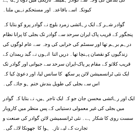
کیونکہ اسے باقاعدہ اور مستحکم نہیں ملتا۔
گوادر شہر کے ایک رہائشی زمرد بلوچ نے گوادر پرو کو بتایا کہ
پنجگور کے قریب پاک ایران سرحد سے گوادر تک بجلی کا پرانا نظام
درہم برہم تھا اور سسٹم کی خرابی کی وجہ سے عام لوگوں کی
زندگیوں کو نقصان پہنچا تھا۔ دریں اثنا انہوں نے گبد ریمدان کے
قریب کلاتو کے مقام پر پاک-ایران سرحد سے جیوانی اور گوادر تک
ایک نئی ٹرانسمیشن لائن پر سکھ کا سانس لیا، اور دعویٰ کیا کہ
اس سے بجلی کی طویل بندش ختم ہو جائے گی۔
ایک اور رہائشی محسن جان جو کہ ایک تاجر ہیں، نے بتایا کہ گوادر
میں بجلی کی غیر معمولی دستیابی کے پس منظر میں کاروبار
سست روی کا شکار ہے۔ نئی ٹرانسمیشن لائن گوادر کی صنعت و
تجارت کے لیے تازہ ہوا کا جھونکا لائے گی۔