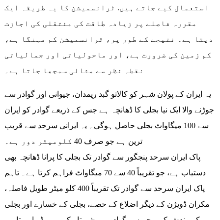
استعمال کیے جاتے ہیں. ٹرانسمیشن کا یہ طریقہ ایک
مقررہ فاصلے پر زیادہ طاقت کی منتقلی کی اجازت
دیتا ہے۔ نتیجے کے طور پر، ٹرانسمیشن کم مہنگا ہے،
کم زمین کی ضرورت ہے، اور ماحولیاتی اور جمالیاتی
نقطہ نظر سے مثالی سمجھا جاتا ہے۔
یہ ایران کے پولان شہر کو کالاتو گبد ریمدان، جیوانی اور گوادر سے
جوڑنے والا ایک نیا بجلی کا ڈھانچہ ہے جس کے ذریعے گوادر کو ایران
سے 100 میگاواٹ بجلی حاصل ہوگی۔ یہ ایرانی سرحد سے قریب
ترین ہے جو صرف 40 کلومیٹر دور ہے۔
پاک ایران سرحد پنجگور سے گوادر تک بجلی کا پرانا ڈھانچہ بھی
دستیاب ہے، جو تقریباً 40 سے 70 میگاواٹ فراہم کرتا ہے۔ تاہم
پاک ایران سرحد سے گوادر تک تقریباً 400 کلو میٹر طویل فاصلہ،
مکران ڈویژن کے دیگر اضلاع کے حصے، بجلی کے خسارے اور بجلی
کی بندش کی وجہ سے گوادر ہمیشہ تاریکی میں ڈوبا رہتا ہے