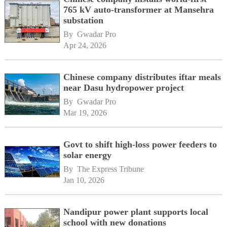
765 kV auto-transformer at Mansehra
substation
By 
Gwadar Pro
Apr 24, 2026
Chinese company distributes iftar meals
near Dasu hydropower project
By 
Gwadar Pro
Mar 19, 2026
Govt to shift high-loss power feeders to
solar energy
By 
The Express Tribune
Jan 10, 2026
Nandipur power plant supports local
school with new donations