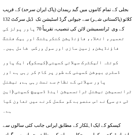
بجلی کے تمام کاموں میں گبد ریمدان (پاک ایران سرحد) کے قریب
کلاتو (پاکستانی شہر) سے جیوانی گرڈ اسٹیشن تک ڈبل سرکٹ 132
کے وی ٹرانسمیشن لائن کی تنصیب، تقریباً 70 پاور پولز کی
تعمیر، انخلاء، فاؤنڈیشن کنکریٹنگ اور بیک فلنگ
فاؤنڈیشن، زمین سازی اور سول ورکس شامل ہیں۔
کوئٹہ الیکٹرک سپلائی کمپنی (کیسکو)، ایک پاور
ڈسٹری بیوشن کمپنی کے طور پر کام کر رہی ہے اور
پاور سپلائی کے نظام سے نمٹ رہی ہے، نیشنل
ٹرانسمیشن نیشنل ٹرانسمیشن اینڈ ڈسپیچ کمپنی (این
ٹی دی سی) نے اس منصوبے کو مکمل کرنے میں تعاون کیا
ہے۔
کیسکو کے ایک اہلکار کے مطابق ایرانی جانب کئی سالوں سے
انفراسٹرکچر مکمل ہو چکا ہے۔ ان کے مطابق، جیوانی سے گوادر