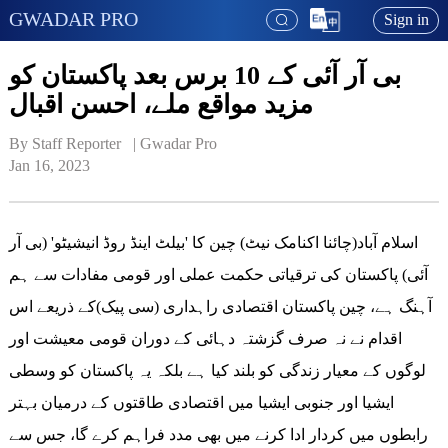
GWADAR PRO
Sign in
بی آر آئی کے 10 برس بعد پاکستان کو
مزید مواقع ملے، احسن اقبال
By Staff Reporter   | 
Gwadar Pro
Jan 16, 2023
اسلام آباد(چائنا اکنامک نیٹ) چین کا 'بیلٹ اینڈ روڈ انیشیٹو' (بی آر
آئی) پاکستان کی ترقیاتی حکمت عملی اور قومی مفادات سے ہم
آہنگ ہے، چین پاکستان اقتصادی راہداری (سی پیک)کے ذریعے اس
اقدام نے نہ صرف گزشتہ دہائی کے دوران قومی معیشت اور
لوگوں کے معیار زندگی کو بلند کیا ہے بلکہ یہ پاکستان کو وسطی
ایشیا اور جنوبی ایشیا میں اقتصادی طاقتوں کے درمیان بہتر
رابطوں میں کردار ادا کرنے میں بھی مدد فراہم کرے گا، جس سے