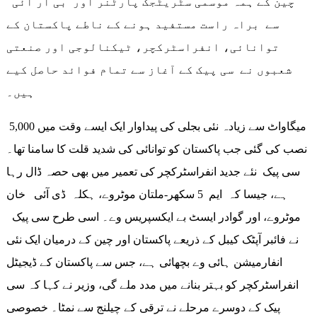
چین کے ہمہ موسمی سٹریٹجک پارٹنر اور بی آر آئی
سے براہ راست مستفید ہونے کے ناطے پاکستان کے
توانائی، انفراسٹرکچر، ٹیکنالوجی اور صنعتی
شعبوں نے سی پیک کے آغاز سے تمام فوائد حاصل کیے
ہیں۔
5,000 میگاواٹ سے زیادہ نئی بجلی کی پیداوار ایک ایسے وقت میں
نصب کی گئی جب پاکستان کو توانائی کی شدید قلت کا سامنا تھا۔
سی پیک نئے جدید انفراسٹرکچر کی تعمیر میں بھی حصہ ڈال رہا
ہے، جیسا کہ ایم 5 سکھر-ملتان موٹروے، ہکلہ ڈی آئی خان
موٹروے، اور گوادر ایسٹ بے ایکسپریس وے۔ اسی طرح سی پیک
نے فائبر آپٹک کیبل کے ذریعے پاکستان اور چین کے درمیان ایک نئی
انفارمیشن ہائی وے بچھائی ہے، جس سے پاکستان کے ڈیجیٹل
انفراسٹرکچر کو بہتر بنانے میں مدد ملے گی، وزیر نے کہا کہ سی
پیک کے دوسرے مرحلے نے ترقی کے چیلنج سے نمٹا۔ خصوصی