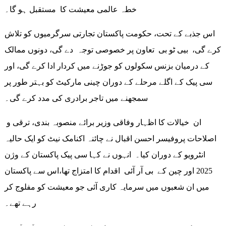
خطہ عالمی معیشت کا مستقبل ہو گا۔
اس جذبے کے تحت، حکومت پاکستان تجارتی سرگرمیوں کو تلاش
کرے گی، بیی ٹو بی تعاون پر خصوصی توجہ دے گی، دونوں ممالک
کے درمیان بزنس سکولوں کو جوڑنے میں کردار ادا کرے گی، اور
سی پیک کے اگلے مرحلے کے دوران چینی مارکیٹ کو بہتر طور پر
سمجھنے میں تاجر برادری کی مدد کرے گی۔
ان خیالات کا اظہار وفاقی وزیر برائے منصوبہ بندی، ترقی و
اصلاحات پروفیسر احسن اقبال نے چائنہ اکنامک نیٹ کو ایک حالیہ
انٹرویو کے دوران کیا۔ انہوں نے کہا سی پیک پاکستان کے وژن
2025 اور چین کے بی آر آئی اقدام کا امتزاج تھا،اس سے پاکستان
میں ان شعبوں میں سرمایہ کاری آئی جو معیشت کو مفلوج کر
رہے تھے۔