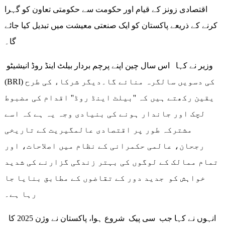
اقتصادی زونز کے قیام اور حکومت سے حکومتی تعاون کو گہرا
کرنے کے ذریعے پاکستان کو ایک صنعتی معیشت میں تبدیل کیا جائے
گا۔
وزیر نے کہا اس سال چین اپنے پرچم بردار بیلٹ اینڈ روڈ انیشیٹو
(BRI) کی دسویں سالگرہ منائے گا۔دیگر شرکاء کی طرح
یقین رکھتے ہیں کہ ''بیلٹ اینڈ روڈ'' اقدام کی مضبوط
لچک اور جاندار ہونے کی بنیادی وجہ یہ ہے کہ اسے
مشترکہ طور پر اقتصادی عالمگیریت کے تاریخی
رجحان، عالمی حکمرانی کے نظام میں اصلاحات، اور
تمام ممالک کے لوگوں کی بہتر زندگی گزارنے کی شدید
خواہش کو جدید دور کے تقاضوں کے مطابق بنایا جا
رہا ہے۔
انہوں نے کہا جب سی پیک شروع ہوا، پاکستان نے وژن 2025 کا