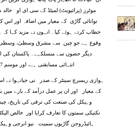
موٹرز (پرائیویٹ) لمیٹڈ کے سی ای او خالد م
توانائی گاڑی کے معیار میں اضافہ اور اس کا 
خطاب کرتے ہوئے کیا۔ انہوں نے مزید کہا کہ پ
وقوع ہے جو چین سے مشرق وسطیٰ، وسطی ایشی
دیگر حصوں سے منسلکہے۔ پاکستان کی افر
انتہائی مسابقتی ہے، اور موسم 24/7 کام کرنے کے لیے موزوں ہے۔
ہوازی ریسرچ سینٹر کے صدر نی جیانہوا نے اس
کے معیار اور ان پر عمل درآمد کے بارے میں 
وہیکل کی صنعت کی ترقی کی تاریخ، چینی 
تکنیکی سمتوں کا تعارف کرایا اور خالص الیکٹر
ہائیڈروجن گاڑیوں سمیت نیو انرجی وہیکل