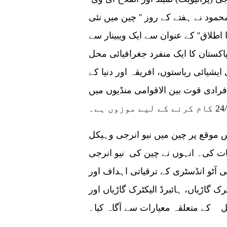
حمود نے ہفتے کے روز '' چین میں نئی
اطلاق'' کے عنوان سے ایک ویبینار سے
اکستان کا ایک منفرد جغرافیائی محل
ائی ریاستوں، افریقہ اور دنیا کے
ادی قوت بین الاقوامی منڈیوں میں
 موقع پر چین میں نیو انرجی وہیکل
بات کی۔ انہوں نے چین کی نیو انرجی
آٹو انڈسٹری کے ترقیاتی اہداف اور
ک گاڑیاں، ہائبرڈ الیکٹرک گاڑیاں اور
 کے متعلقہ معیارات سے آگاہ کیا۔