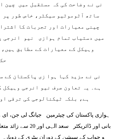
نی نے وضاحت کی کہ مستقبل میں چین ا
ساتھ آٹوموٹیو سیکٹر، خاص طور پر 
چینی معیارات اور تجربات کا اشترا
میں دستیاب تمام ہوازی نیو انرجی پ
وہیکل کے معیارات کے مطابق ہیں، س
حکومت کی طرف سے منظور شدہ ہیں۔
ہے۔ یہ تعاون صرف نیو انرجی وہیکل ک
ہے، بلکہ ٹیکنالوجی کی ترقی اور
ہوازی پاکستان کی چیئرمین جیانگ لی جن، ای وی
بانی اور ڈائریکٹر سع
و جواب کے سیشن کے دوران بیٹری کے دوبارہ اس