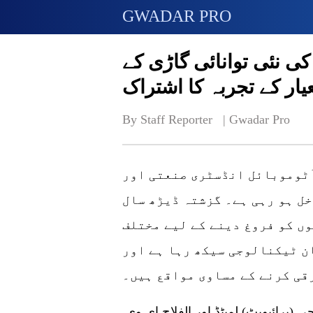
GWADAR PRO
ی نئی توانائی گاڑی کے
یار کے تجربہ کا اشتراک
By Staff Reporter   | 
Gwadar Pro
آٹوموبائل انڈسٹری صنعتی اور
خل ہو رہی ہے۔ گزشتہ ڈیڑھ سال
ں کو فروغ دینے کے لیے مختلف
ن ٹیکنالوجی سیکھ رہا ہے اور
قی کرنے کے مساوی مواقع ہیں۔
ان خیالات کا اظہار پاک چائنا ہوازی گرین انرجی (پرائیویٹ) لمیٹڈ اور الفلاح ای وی