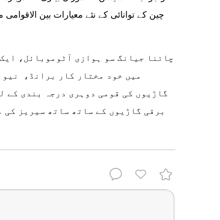
چین کے توانائی کے نئے معیارات بین الاقوامی
چائنا جیانگ سو ہوازی آٹوموبائل، ایک 
میں خود مختار کار برانڈ، نیو 
گاڑیوں کی قومی دوہری درجہ بندی کے لی
برقی گاڑیوں کے ساتھ ساتھ سیریز کی م