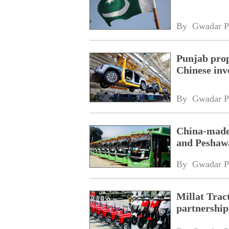
By 
Gwadar P
Punjab prop
Chinese inv
By 
Gwadar P
China-made 
and Peshaw
By 
Gwadar P
Millat Trac
partnership