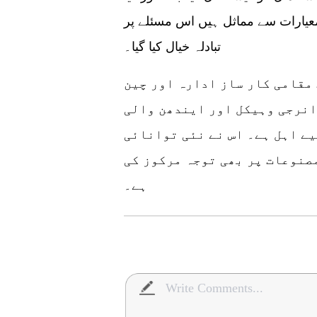
 معیارات سے مماثل ہیں اس مسئلے پر
تبادلہ خیال کیا گیا۔
مقامی کار ساز ادارہ اور چین
انرجی وہیکل اور ایندھن والی
ے اہل ہے۔ اس نے نئی توانائی
صنوعات پر بھی توجہ مرکوز کی
ہے۔