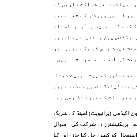
پنے پاکستانی شراکت داروں کے
نیو انرجی وہیکل کے شعبے میں
ک کرے گا۔ مزید برآں پاکستان
روڈکٹس چین چائنیزنیو انرجی
خت ٹیسٹ پاس کر چکے ہیں، اور
نی نے مزید کہا ہوا زی پاکستان کے ساتھ تعاون کو بہت اہمیت دیتا
ی مارکیٹنگ تک ہی محدود نہیں
 معیارات کے فروغ تک بھی ہے۔
 اکیڈمی (پرائیویٹ) لمیٹڈ کے شریک
د الہی اور 20 سے زائد متعلقہ پریکٹیشنرز نے شرکت کی۔ سوال
تعمال کو کیسے حل کیا جائے اور کیا