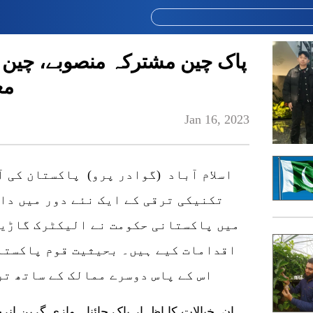
پاک چین مشترکہ منصوبے، چین ک
مع
Jan 16, 2023
اسلام آباد (گوادر پرو) پاکستان کی 
تکنیکی ترقی کے ایک نئے دور میں دا
میں پاکستانی حکومت نے الیکٹرک گاڑیو
اقدامات کیے ہیں۔ بحیثیت قوم پاکستا
اس کے پاس دوسرے ممالک کے ساتھ تر