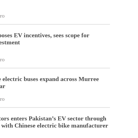
ro
oses EV incentives, sees scope for
estment
ro
electric buses expand across Murree
ar
ro
tors enters Pakistan’s EV sector through
 with Chinese electric bike manufacturer