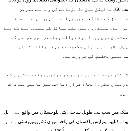
سے 350 ناٹیکل میل تک بڑھانے کی وجہ سے میرین
سائنسز کے مطالعہ میں پہلے سے کہیں زیادہ اضافہ
ہوا ہے۔ سمندروں میں نئے مسائل کو سنبھالنے کے لیے
مستقبل میں پیدا ہونے والے چیلنجز اور مواقع کے
پیش نظر ہمیں اپنی صلاحیت کو بہتر بنانے کے لیے
سائنسی تحقیق کی ضرورت ہے۔
ڈاکٹر دوست نے ایم او یو کو دونوں یونیورسٹیوں کے
درمیان فطری اتحاد قرار دیا جس میں باہمی مفادات
ہیں۔
ملک میں سب سے طویل ساحلی پٹی بلوچستان میں واقع ہے، ایل
یو اے ڈبلیو ایم ایس پاکستان کی واحد میری ٹائم یونیورسٹی ہے۔ یہ
یونیورسٹی گوادر بندرگاہ سے تقریباً 500 کلومیٹر مشرق میں