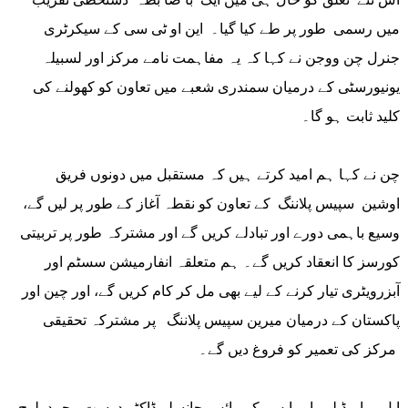
میں رسمی طور پر طے کیا گیا۔ این او ٹی سی کے سیکرٹری
جنرل چن ووجن نے کہا کہ یہ مفاہمت نامے مرکز اور لسبیلہ
یونیورسٹی کے درمیان سمندری شعبے میں تعاون کو کھولنے کی
کلید ثابت ہو گا۔
چن نے کہا ہم امید کرتے ہیں کہ مستقبل میں دونوں فریق
اوشین سپیس پلاننگ کے تعاون کو نقطہ آغاز کے طور پر لیں گے،
وسیع باہمی دورے اور تبادلے کریں گے اور مشترکہ طور پر تربیتی
کورسز کا انعقاد کریں گے۔ ہم متعلقہ انفارمیشن سسٹم اور
آبزرویٹری تیار کرنے کے لیے بھی مل کر کام کریں گے، اور چین اور
پاکستان کے درمیان میرین سپیس پلاننگ پر مشترکہ تحقیقی
مرکز کی تعمیر کو فروغ دیں گے۔
ایل یو اے ڈبلیو ایم ایس کے وائس چانسلر ڈاکٹر دوست محمد بلوچ