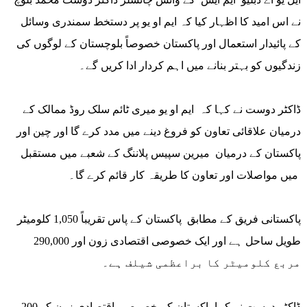
نے اس امید کا اظہار کیا کہ ایم او یو پر دستخط سمندری وسائل
کے پائیدار استعمال اور پاکستان خصوصاً بلوچستان کے لوگوں کی
زندگیوں کو بہتر بنانے میں اہم کردار ادا کریں گے۔
ڈاکٹر دوست نے کہا کہ ایم او یو میری ٹائم سلک روڈ ممالک کے
درمیان علاقائی تعاون کو فروغ دینے میں مدد کرے گا اور چین اور
پاکستان کے درمیان میرین سپیس پلاننگ کے شعبے میں مستقبل
میں مواصلات اور تعاون کا طریقہ کار قائم کرے گا۔
پاکستانی فریق کے مطابق پاکستان کے پاس تقریباً 1,050 کلومیٹر
طویل ساحل ہے اور ایک خصوصی اقتصادی زون اور 290,000
مربع کلومیٹر کا براعظمی شیلف ہے۔
ڈاکٹر دوست نے کہا پاکستان کے خصوصی اقتصادی زون کو 200