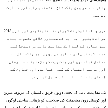
واقع ہے، جو چین پاکستان اقتصادی راہداری کا گیٹ
وے ہے۔
2018 میں چائنا اوشینک ڈیولپمنٹ فاؤنڈیشن اور ایل
یو اے ڈبلیو ایم ایس نے سمندری خلائی منصوبہ بندی
میں تعاون کے لیے ایک مفاہمت نامے پر دستخط کیے
تھے۔ گزشتہ پانچ سالوں میں چین اور پاکستان نے
مسلسل تبادلوں اور بات چیت کو بڑھایا ہے، دوستی
اور باہمی اعتماد کو گہرا کیا ہے، اور تعاون کے
اتفاق رائے کے سلسلے کو حاصل کیا ہے۔
نئے مفاہمت نامے کے تحت، دونوں فریق پاکستان کے مربوط میرین
اور کوسٹل زون مینجمنٹ کی صلاحیت کو بڑھانے، ساحلی لوگوں
کی فلاح و بہبود کو بہتر بنانے، بیلٹ اینڈ روڈ انیشیٹو کی اعلیٰ معیار