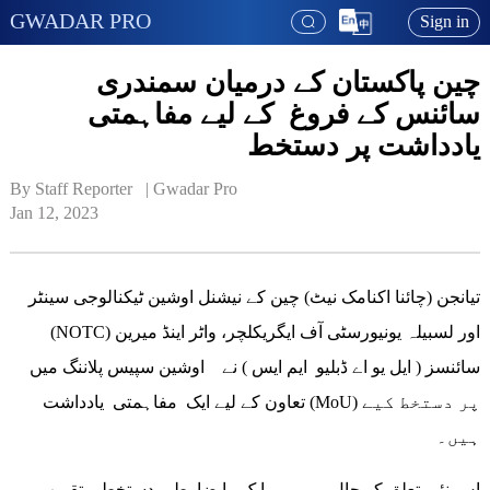
GWADAR PRO
Sign in
چین پاکستان کے درمیان سمندری
سائنس کے فروغ کے لیے مفاہمتی
یادداشت پر دستخط
By Staff Reporter   | 
Gwadar Pro
Jan 12, 2023
تیانجن (چائنا اکنامک نیٹ) چین کے نیشنل اوشین ٹیکنالوجی سینٹر
(NOTC) اور لسبیلہ یونیورسٹی آف ایگریکلچر، واٹر اینڈ میرین
سائنسز ( ایل یو اے ڈبلیو ایم ایس ) نے اوشین سپیس پلاننگ میں
تعاون کے لیے ایک مفاہمتی یادداشت (MoU) پر دستخط کیے
ہیں۔
اس نئے تعلق کو حال ہی میں ایک با ضا بطہ دستخطی تقریب