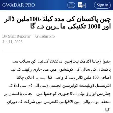
GWADAR PRO
Sign in
چین پاکستان کی مدد کیلئے100ملین ڈالر
اور 1000 تکنیکی ماہرین دے گا
By Staff Reporter   | 
Gwadar Pro
Jan 11, 2023
جنیوا (چائنا اکنامک نیٹ)چین نے 2022 کے تباہ کن سیلاب سے
پاکستان کی بحالی کی کوششوں میں مدد جاری رکھنے کے لیے
اضافی 100 ملین ڈالر دینے کا وعدہ کیا ہے، یہ اعلان چائنا
انٹرنیشنل ڈویلپمنٹ کوآپریشن ایجنسی (سی آئی ڈی سی اے) کے
چیئرمین لو ژاؤہوئی نے 9 جنوری کو جنیوا میں بحالی پاکستان پر
منعقد ہو نے والی بین الاقوامی کانفرنس میں شرکت کے دوران
کیا۔