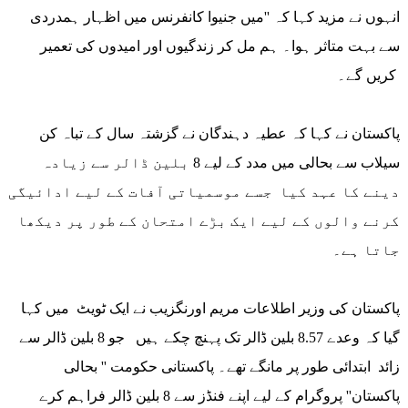
انہوں نے مزید کہا کہ ''میں جنیوا کانفرنس میں اظہار ہمدردی
سے بہت متاثر ہوا۔ ہم مل کر زندگیوں اور امیدوں کی تعمیر
کریں گے۔
پاکستان نے کہا کہ عطیہ دہندگان نے گزشتہ سال کے تباہ کن
سیلاب سے بحالی میں مدد کے لیے 8 بلین ڈالر سے زیادہ
دینے کا عہد کیا جسے موسمیاتی آفات کے لیے ادائیگی
کرنے والوں کے لیے ایک بڑے امتحان کے طور پر دیکھا
جاتا ہے۔
پاکستان کی وزیر اطلاعات مریم اورنگزیب نے ایک ٹویٹ میں کہا
گیا کہ وعدے 8.57 بلین ڈالر تک پہنچ چکے ہیں جو 8 بلین ڈالر سے
زائد ابتدائی طور پر مانگے تھے۔ پاکستانی حکومت '' بحالی
پاکستان'' پروگرام کے لیے اپنے فنڈز سے 8 بلین ڈالر فراہم کرے