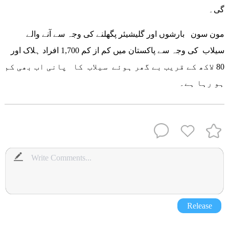
گی۔
مون سون بارشوں اور گلیشیئر پگھلنے کی وجہ سے آنے والے
سیلاب کی وجہ سے پاکستان میں کم از کم 1,700 افراد ہلاک اور
80 لاکھ کے قریب بے گھر ہوئے سیلاب کا پانی اب بھی کم
ہو رہا ہے۔
Release