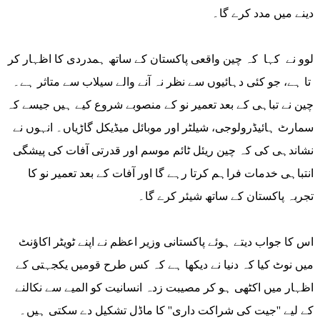
دینے میں مدد کرے گا۔
لوو نے کہا کہ چین واقعی پاکستان کے ساتھ ہمدردی کا اظہار کر
تا ہے، جو کئی دہائیوں سے نظر نہ آنے والے سیلاب سے متاثر ہے۔
چین نے تباہی کے بعد تعمیر نو کے منصوبے شروع کیے ہیں جیسے کہ
سمارٹ ہائیڈرولوجی، شیلٹر اور موبائل میڈیکل گاڑیاں۔ انہوں نے
نشاندہی کی کہ چین ریئل ٹائم موسم اور قدرتی آفات کی پیشگی
انتباہی خدمات فراہم کرتا رہے گا اور آفات کے بعد تعمیر نو کا
تجربہ پاکستان کے ساتھ شیئر کرے گا۔
اس کا جواب دیتے ہوئے پاکستانی وزیر اعظم نے اپنے ٹویٹر اکاؤنٹ
میں نوٹ کیا کہ دنیا نے دیکھا ہے کہ کس طرح قومیں یکجہتی کے
اظہار میں اکٹھی ہو کر مصیبت زدہ انسانیت کو المیے سے نکالنے
کے لیے ''جیت کی شراکت داری'' کا ماڈل تشکیل دے سکتی ہیں۔