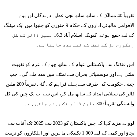
تقریباً 40 ممالک کے ساتھ ساتھ نجی عطیہ دہندگان اور بین
الاقوامی مالیاتی اداروں کے حکام 9 جنوری کو جنیوا میں ایک میٹنگ
کے لیے جمع ہو ئے کیونکہ اسلام آباد 16.3 بلین ڈالر کے کل
ریکوری بل کے نصف کے لیے مدد چاہتا ہے۔
اس فنڈنگ سے پاکستانی عوام کے ساتھ چین کے عزم کو تقویت
ملتی ہے اور موسمیاتی بحران سے نمٹنے میں مدد ملے گی۔ جب
چینی حکومت کی طرف سے پہلے فراہم کی گئی تقریباً 200 ملین
ڈالر کی سیلابی امداد کے ساتھ مل کر، اس سے اب تک چین کی کل
وابستگی تقریباً 300 ملین ڈالر تک پہنچ جاتی ہے۔
لوو نے مزید کہا کہ چین پاکستان کو 2023 سے 2025 تک آفات سے
بچاؤ اور کمی کے لیے 1,000 تکنیکی ماہرین اور اہلکاروں کو تربیت