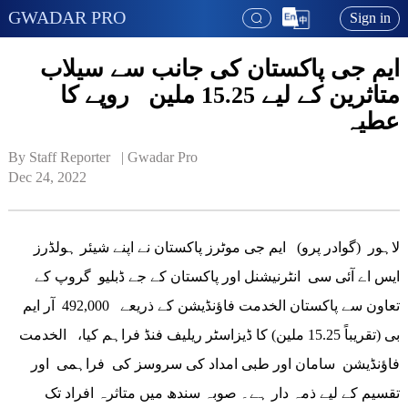
GWADAR PRO
Sign in
ایم جی پاکستان کی جانب سے سیلاب
متاثرین کے لیے 15.25 ملین روپے کا
عطیہ
By Staff Reporter   | 
Gwadar Pro
Dec 24, 2022
لاہور (گوادر پرو) ایم جی موٹرز پاکستان نے اپنے شیئر ہولڈرز
ایس اے آئی سی انٹرنیشنل اور پاکستان کے جے ڈبلیو گروپ کے
تعاون سے پاکستان الخدمت فاؤنڈیشن کے ذریعے 492,000 آر ایم
بی (تقریباً 15.25 ملین) کا ڈیزاسٹر ریلیف فنڈ فراہم کیا، الخدمت
فاؤنڈیشن سامان اور طبی امداد کی سروسز کی فراہمی اور
تقسیم کے لیے ذمہ دار ہے۔ صوبہ سندھ میں متاثرہ افراد تک