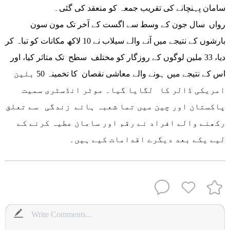
سامان پہنچانے کی تقریب جمعہ کو منعقد کی گئی۔
رواں سال جون کے وسط سے اگست کے آخر تک مون سون
بارشوں کے نتیجے میں آنے والے سیلاب نے 10 لاکھ مکانات کو تباہ کر
دیا، 33 ملین لوگوں کے روزگار کو مختلف سطح تک متاثر کیا، اور
اس کے نتیجے میں ہونے والے معاشی نقصان کا تخمینہ 50 بلین
امریکی ڈالر کا لگایا گیا۔ موٹر انڈسٹری سمیت
پاکستان اور چین میں تما شعبہ ہائے زندگی سے تعلق
رکھنے والے افراد نے رقم اور سامان عطیہ کرنے کے
لیے یکے بعد دیگرے اقدامات کیے ہیں۔