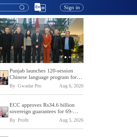
Sign in
Punjab launches 120-session
Chinese language program for
SPU
By 
Gwadar Pro
Aug 6, 2026
ECC approves Rs34.6 billion
sovereign guarantees for 69-
kilometre Sialkot-Kharian
By 
Profit
Aug 5, 2026
Motorway