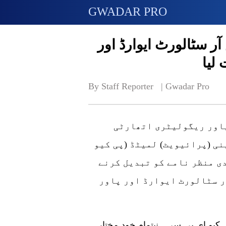
GWADAR PRO
 سٹالورٹ ایوارڈ اور
لیا
By Staff Reporter   | 
Gwadar Pro
پاور ریگولیٹری اتھارٹی
نی (پرائیویٹ) لمیٹڈ (پی کیو
دی منظر نامے کو تبدیل کرنے
ر سٹالورٹ ایوارڈ اور پاور
کیو ای پی سی نیتمام خود مختار