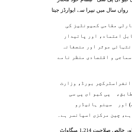
ارٹی مقامی کمیونٹیز کی
ابل اعتماد، اور پائیدار
نتہائی موثر اور منصفانہ
 سماجی و اقتصادی منظر نامے
انفراسٹرکچر بورڈ، وزارت
طابق، پی کیو ای پی سی
) اور سینو ہائیڈرو
کمپنی کی مجموعی صلاحیت 1,320 میگاواٹ ہے اور خالص صلاحیت 1,214 میگاواٹ