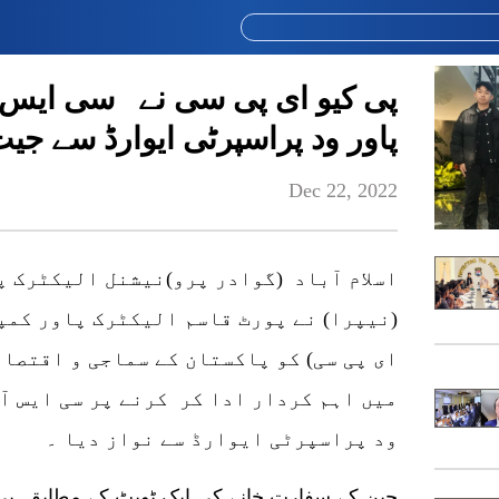
پی کیو ای پی سی نے سی ایس آر
پاور ود پراسپرٹی ایوارڈ سے جیت 
Dec 22, 2022
اسلام آباد (گوادر پرو)نیشنل الیکٹرک 
(نیپرا) نے پورٹ قاسم الیکٹرک پاور کمپ
ای پی سی) کو پاکستان کے سماجی و اقتصا
میں اہم کردار ادا کر کرنے پر سی ایس آ
ود پراسپرٹی ایوارڈ سے نواز دیا ۔
چین کے سفارت خانے کی ایک ٹویٹ کے مطابق پی 