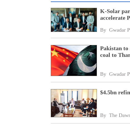
K-Solar par
accelerate 
By 
Gwadar P
Pakistan to
coal to Tha
By 
Gwadar P
$4.5bn refi
By 
The Daw