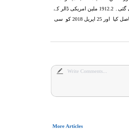
ہے۔ اس میں سٹیم ٹربائن ٹیکنالوجی استعمال کی گئی۔ 1912.2 ملین امریکی ڈالر کے
منصو بے نے 22 دسمبر 2015 کو فنانشل کلوز حاصل کیا اور 25 اپریل 2018 کو سی
More Articles