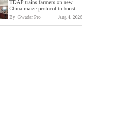
TDAP trains farmers on new
China maize protocol to boost
exports
By 
Gwadar Pro
Aug 4, 2026