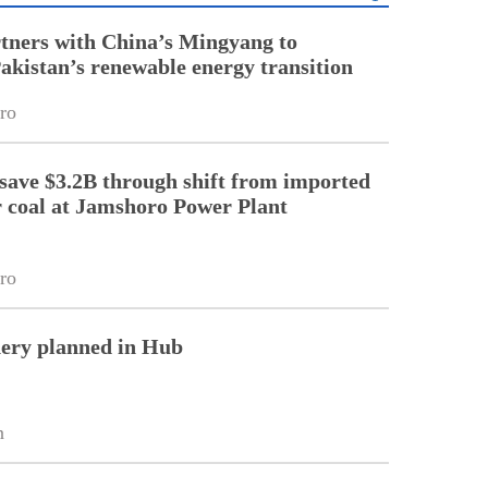
tners with China’s Mingyang to
Pakistan’s renewable energy transition
ro
 save $3.2B through shift from imported
r coal at Jamshoro Power Plant
ro
nery planned in Hub
n