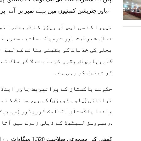
پاور جنریشن کمپنیوں میں پہلے نمبر پر آنے پر رواں سال میں نیپرا سے ایوارڈز جیتا، ''
نیپرا کے سی ایس آر ویژن کے ذریعے، اتھ
فعال شمولیت اور ترقی کے ساتھ سستی، ق
بجلی کی خدمات کو یقینی بنانے کے لیے ا
کاروباری طریقوں کو سامنے لا کر ملک کے
کو تبدیل کر رہی ہے۔
حکومت پاکستان کے پرائیویٹ پاور اینڈ 
توانائی (پاور ڈویژن) کی ویب سائٹ کے م
چائنا پاکستان اکنامک کوریڈور (سی پیک
ریسورسز لمیٹیڈ کے ذیلی زمرے میں آتا ہے، چین مرکزی اسپانسر ہے۔.