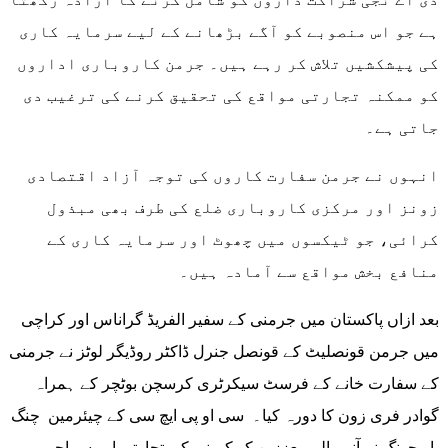
ہے جو اس منصوبے کو آگے بڑھانے کے لیے سرمایہ کاری
کی پیشکشیں تلاش کر رہے ہیں۔ جرمن کاروباری اداروں
کو ممکنہ تجارتی مواقع کی تحقیق کرنے کی ترغیب دی
جاتی ہے۔
انہوں نے جرمن سفارت کاروں کی توجہ آزاد اقتصادی
زونز اور مرکزی کاروباری ضلع کی طرف بھی مبذول
کرائی، جو ٹیکسوں میں چھوٹ اور سرمایہ کاری کے
منافع بخش مواقع سے آمادہ ہیں۔
بعد ازاں پاکستان میں جرمنی کے سفیر الفریڈ گراناس اور کراچی
میں جرمن قونصلیٹ کے قونصل جنرل ڈاکٹر روڈیگر لوٹز نے جرمنی
کے سفارت خانے کے فرسٹ سیکرٹری کرسچن بوٹچر کے ہمراہ
گوادر فری زون کا دورہ کیا۔ سی او پی ایچ سی کے چیئرمین چنگ
باو چونگ نے آنے والے معززین کو کمپنی کی تجارتی اور سماجی