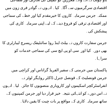
اقتصادی سرگرمیوں سے آگاہ کیا۔ انہوں نے گوادر فری زون میں
ممکنہ جرمن سرمایہ کاروں کا خیرمقدم کیا اور خطے کی سماجی
اور اقتصادی ترقی کو فروغ دینے کے لیے اپنی سرمایہ کاری کی
پیشکش کی۔
جرمن سفارت کاروں نے بیلٹ اینڈ روڈ سائنٹیفک ریسرچ لیبارٹری کا
بھی دورہ کیا اور سی او پی ایچ سی کی سماجی خدمات کو
سراہا۔
پاکستان میں جرمنی کے سفیر الفریڈ گراناس اور کراچی میں
جرمن قونصلیٹ کے قونصل جنرل ڈاکٹر روڈیگر لوٹز نے
انفراسٹرکچر اسکیموں اور کاروباری منصوبوں کا جائزہ لیا۔ انہوں
نے اس دورے کو انتہائی نتیجہ خیز قرار دیا اور جرمن کمپنیوں کے
ساتھ سرمایہ کاری کے مواقع پر بات چیت کا یقین دلایا۔