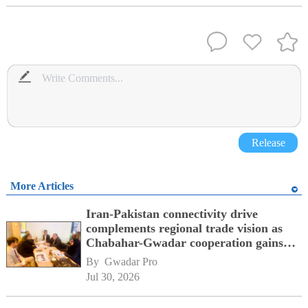
Release
More Articles
Iran-Pakistan connectivity drive
complements regional trade vision as
Chabahar-Gwadar cooperation gains
momentum alongside China's BRI
By 
Gwadar Pro
network
Jul 30, 2026