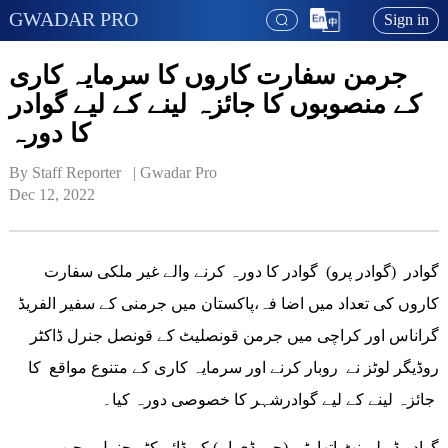
GWADAR PRO
Sign in
جرمن سفارت کاروں کا سرمایہ کاری
کے منصوبوں کا جائزہ لینے کے لیے گوادر
کا دورہ
By Staff Reporter   | 
Gwadar Pro
Dec 12, 2022
گوادر (گوادر پرو) گوادر کا دورہ کرنے والے غیر ملکی سفارت
کاروں کی تعداد میں اضا فہ،پاکستان میں جرمنی کے سفیر الفریڈ
گراناس اور کراچی میں جرمن قونصلیٹ کے قونصل جنرل ڈاکٹر
روڈیگر لوٹز نے روبار کرنے اور سرمایہ کاری کے متنوع مواقع کا
جائزہ لینے کے لیے گوادرشہر کا خصوصی دورہ کیا۔
گوادر ڈویلپمنٹ اتھارٹی (جی ڈی اے) کے ڈائریکٹر جنرل مجیب