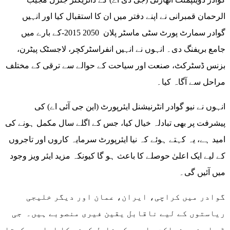
الرحمان قمبرانی نے اپنے دفتر میں ان کا استقبال کیا اور انہیں
گوادر سمارٹ پورٹ سٹی ماسٹر پلان 2050 2015-کے بارے میں
جامع بریفنگ دی۔ انہوں نے انہیں انفراسٹرکچر، لاجسٹک پیٹرن،
بزنس ڈسٹرکٹ، صنعت اور سیاحت کے حوالے سے ترقی کے مختلف
مراحل سے آگاہ کیا۔
انہوں نے نیو گوادر انٹرنیشنل ایئرپورٹ (این جی آئی اے) کی
پیشرفت پر بھی تبادلہ خیال کیا، جس کے اگلے سال مکمل ہونے کی
امید ہے، یہ کہتے ہوئے کہ نیا ایئرپورٹ سرمایہ کاروں اور تاجروں
کے لیے ایک اعلیٰ حوصلے کا باعث ہو گا کیونکہ مزید ایئر ویز وجود
میں آئیں گی۔
گوادر میں کراچی، ایران، عمان اور دیگر خلیجی
ریاستوں کے لیے ناقابل یقین فیری منصوبے ہیں۔ جی
ڈی اے نجی شراکت داروں کو شامل کرنے کا ارادہ رکھتا