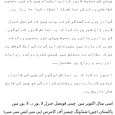
چینی قونصلیٹ لاہور کے زیراہتمام چین کے غیر محسوس
ثقافتی ورثے کی نمائش کا انعقاد کیا جا رہا ہے۔
گوادر پرو سے گفتگو کرتے ہوئے چین کے قونصل جنرل
لاہور ژاؤ شیرین نے کہا کہ یہ نمائش لاہور کے لوگوں
کو ہزاروں سالوں پر محیط چینی غیر محسوس ورثے کے
جوہر کے بارے میں بصیرت فراہم کرنے کی ایک کوشش ہے
جو کہ عقائد سے متعلق غیر طبعی فکری دولت، روایات
اور رسم و رواج پر مشتمل ہے۔
انہوں نے کہا کہ یہ نمائش لوگوں کو چین کی شاندار
تہذیب کے بارے میں روشناس کرائے گی جو چین کی قابل
فخر تاریخ ہے۔
اسی سال اکتوبر میں چینی قونصل جنرل لاہور نے لاہور میں
پاکستان (چین) شیڈونگ چیمبر آف کامرس (پی سی ایس سی سی)