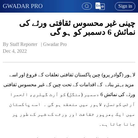
GWADAR PRO
Sign in
چینی غیر محسوس ثقافتی ورثے کی
نمائش 6 دسمبر کو ہو گی
By Staff Reporter   | 
Gwadar Pro
Dec 4, 2022
لاہور (گوادر پرو) چین پاکستان ثقافتی تعلقات کے فروغ اور اسے
مزید بہتر بنانے کے اقدامات کے تحت چین کے غیر محسوس ثقافتی
ورثے کی نمائش 6 دسمبر (منگل) کو آرٹ گیلری، الحمرا
آرٹس کونسل، لاہور میں منعقد ہو گی ۔ اسے پاکستان
میں ایک بھرپور ثقافت اور ورثے کے شہر کے طور پر
جانا جاتا ہے۔