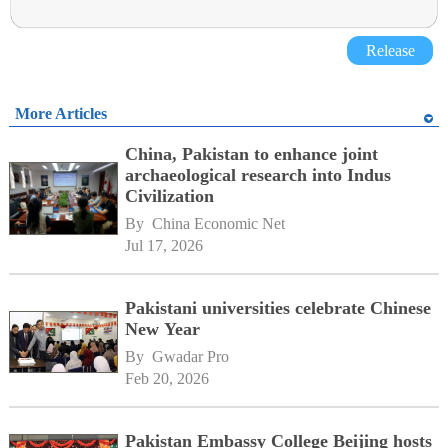
Release
More Articles
China, Pakistan to enhance joint
archaeological research into Indus
Civilization
By 
China Economic Net
Jul 17, 2026
Pakistani universities celebrate Chinese
New Year
By 
Gwadar Pro
Feb 20, 2026
Pakistan Embassy College Beijing hosts