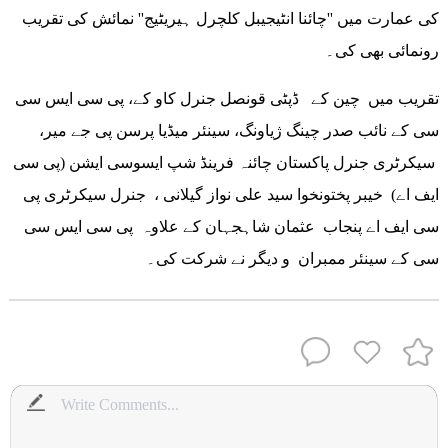
کی عمارت میں ''چائنا انٹیجیبل کلچرل ہیریٹیج'' نمائش کی تقریب
رونمائی بھی کی۔
تقریب میں چین کے ڈپٹی قونصل جنرل کاو کے، پی سی ایس سی
سی کے نائب صدر چینگ ژیاونگ، سینئر میڈیا پرسن پی جے میر،
سیکرٹری جنرل پاکستان چائنہ فرینڈ شپ ایسوسی ایشن (پی سی
ایف اے) خیبر پختونخوا سید علی نواز گیلانی ، جنرل سیکرٹری پی
سی ایف اے پنجاب عثمان شاہجہان کے علاوہ پی سی ایس سی
سی کے سینئر ممبران و دیگر نے شرکت کی۔