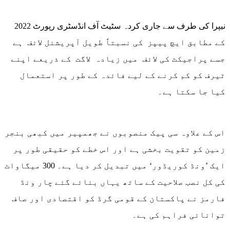
نیپرا کی طرف سے جاری کردہ سٹیٹ آف انڈسٹری رپورٹ 2022
کے مطابق ایچ پیپز کی نسبتاً طویل آپریشنل لائف ہے
جسے پراجیکٹ کی لائف میں زیادہ لاگت کے ذریعے اپنے
ٹیرف کو کم کرنے کے لیے فائدہ کے طور پر استعمال
کیا جا سکتا ہے۔
اس کے علاوہ سی پیک منصوبوں نے جھمپیر میں کبھی بنجر
زمین کو تقویت بخشی ہے اور اس خطے کو حقیقی طور پر
ایک ’ونڈ کوریڈور‘ میں تبدیل کر دیا ہے۔ 300 میگاواٹ
کی کل نصب صلاحیت کے ساتھ یہاں بنائے گئے چار ونڈ
فارمز نے پاکستان کے قومی گرڈ کو اقتصادی اور صاف
توانائی فراہم کی ہے۔