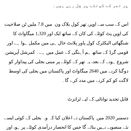
پر تھر کے کوئلے پر چل رہی ہیں۔
اس کے سب سے اوپر، تھر کول بلاک ون میں 7.8 ملین ٹن صلاحیت
کی اوپن پٹ کوئلے کی کان کے ساتھ ایک اور 1,320 میگاواٹ کا
شنگھائی الیکٹرک کول پاور پلانٹ حال ہی میں مکمل ہوا ہے اور
قومی گرڈ کے ساتھ ہم آہنگی کے عمل میں ہے۔ کمرشل آپریشن
شروع ہونے کے بعد، یہ تھر کے کوئلے پر مبنی بجلی کی پیداوار کو
دوگنا کرنے میں 2640 میگاواٹ اور پاکستان میں بجلی کی اوسط
لاگت کو کم کرنے میں مدد کرے گا۔
قابل تجدید توانائی کے لیے ٹرانزٹ
دسمبر 2020 میں پاکستان نے اعلان کیا کہ وہ بجلی کے کوئی ایسے
نئے منصوبے نہیں بنائے گا جس کا انحصار درآمدی کوئلے پر ہو، اور