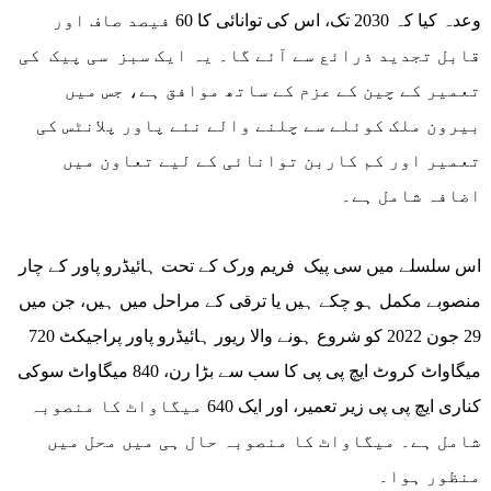
وعدہ کیا کہ 2030 تک، اس کی توانائی کا 60 فیصد صاف اور
قابل تجدید ذرائع سے آئے گا۔ یہ ایک سبز سی پیک کی
تعمیر کے چین کے عزم کے ساتھ موافق ہے، جس میں
بیرون ملک کوئلے سے چلنے والے نئے پاور پلانٹس کی
تعمیر اور کم کاربن توانائی کے لیے تعاون میں
اضافہ شامل ہے۔
اس سلسلے میں سی پیک فریم ورک کے تحت ہائیڈرو پاور کے چار
منصوبے مکمل ہو چکے ہیں یا ترقی کے مراحل میں ہیں، جن میں
29 جون 2022 کو شروع ہونے والا ریور ہائیڈرو پاور پراجیکٹ 720
میگاواٹ کروٹ ایچ پی پی کا سب سے بڑا رن، 840 میگاواٹ سوکی
کناری ایچ پی پی زیر تعمیر، اور ایک 640 میگاواٹ کا منصوبہ
شامل ہے۔ میگاواٹ کا منصوبہ حال ہی میں محل میں
منظور ہوا۔