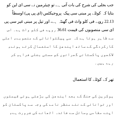
جب بجلی کی شرح کی بات آتی ہے تو چیئرمین نے سی ای این کو
بتایا کہ کوئلے پر مبنی سی پیک پروجیکٹس (ای پی پی) اوسطاً
22.13 روپے فی کلو واٹ فی گھنٹہ ہے، اور تیل پر مبنی غیر سی پی
ای سی منصوبوں کی قیمت 36.61 روپے فی کلو واٹ ہے۔ اس
سے ظاہر ہوتا ہے کہ سی پیکتوانائی کے منصوبے، اعلی
کارکردگی کے ساتھ ایندھن کا استعمال کرتے ہوئے،
لاکھوں پاکستانی گھرانوں کو سستی بجلی فراہم کر
رہے ہیں۔
تھر کے کوئلے کا استعمال
یوکرین کی جنگ کے بعد ایندھن کی بڑھتی ہوئی قیمتوں
اور توانائی کے نئے منظر نامے کی وجہ سے پاکستان کو
اپنے مقامی وسائل سے فائدہ اٹھانے کی ضرورت ہے،