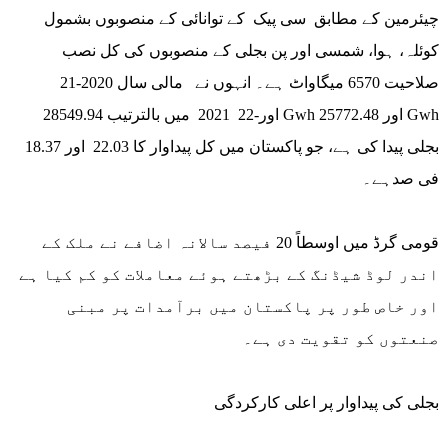
چیئرمین کے مطابق سی پیک کے توانائی کے منصوبوں بشمول
کوئلہ، ہوا، شمسی اور پن بجلی کے منصوبوں کی کل نصب
صلاحیت 6570 میگاواٹ ہے۔ انہوں نے مالی سال 2020-21
اور-22 2021 میں بالترتیب 28549.94 Gwh اور 25772.48 Gwh
بجلی پیدا کی ہے، جو پاکستان میں کل پیداوار کا 22.03 اور 18.37
فی صدہے۔
قومی گرڈ میں اوسطاً 20 فیصد سالانہ اضافے نے ملک کے
اندر لوڈ شیڈنگ کے بڑھتے ہوئے معاملات کو کم کیا ہے
اور خاص طور پر پاکستان میں برآمدات پر مبنی
صنعتوں کو تقویت دی ہے۔
بجلی کی پیداوار پر اعلی کارکردگی