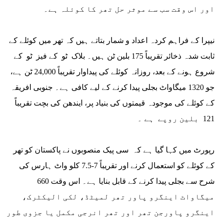
اور اس وقت سب سے موثر حل تھر کا کوئلہ ہے۔
نیپرا کے فراہم کردہ اعداد و شمار بتاتے ہیں کہ تھر میں کوئلے کے
ثابت شدہ ذخائر تقریباً 175 بلین ٹن ہیں۔ بلاک ٹو کے فیز ٹو کے
شروع ہونے کے بعد، روزانہ کوئلے کی پیداوار تقریباً 24,000 ٹن ہے،
جو 1320 میگاواٹ بجلی پیدا کرنے کے لیے کافی ہے۔ جنوبی افریقہ
کے کوئلے کی موجودہ قیمتوں کی بنیاد پر، ایندھن کی بچت تقریباً
121 بلین روپے ہے ۔
رپورٹ میں کہا گیا ہے کہ سی پیک منصوبوں نے پاکستان کو تھر
کے کوئلے کو استعمال کرنے اور تقریباً 7-7.5 کلو واٹ ہارس کی
شرح سے بجلی پیدا کرنے کے قابل بنایا ہے۔ اس وقت 660
میگاواٹ اینگرو پاور تھر لمیٹڈ، لکی الیکٹرک،
اینگرو پاورجن تھر اور تھر انرجی مکمل یا جزوی طور