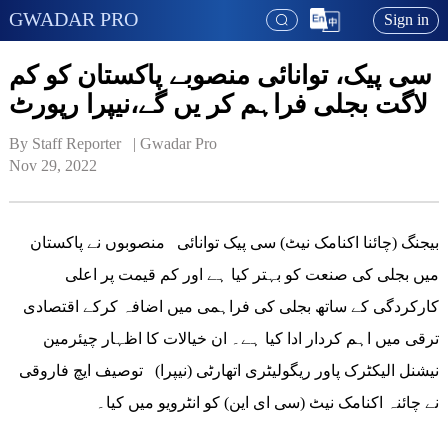
GWADAR PRO
Sign in
سی پیک، توانائی منصوبے پاکستان کو کم
لاگت بجلی فراہم کر یں گے،نیپرا رپورٹ
By Staff Reporter   | 
Gwadar Pro
Nov 29, 2022
بیجنگ (چائنا اکنامک نیٹ) سی پیک توانائی منصوبوں نے پاکستان
میں بجلی کی صنعت کو بہتر کیا ہے اور کم قیمت پر اعلی
کارکردگی کے ساتھ بجلی کی فراہمی میں اضافہ کرکے اقتصادی
ترقی میں اہم کردار ادا کیا ہے۔ ان خیالات کا اظہار چیئرمین
نیشنل الیکٹرک پاور ریگولیٹری اتھارٹی (نیپرا) توصیف ایچ فاروقی
نے چائنہ اکنامک نیٹ (سی ای این) کو انٹرویو میں کیا۔