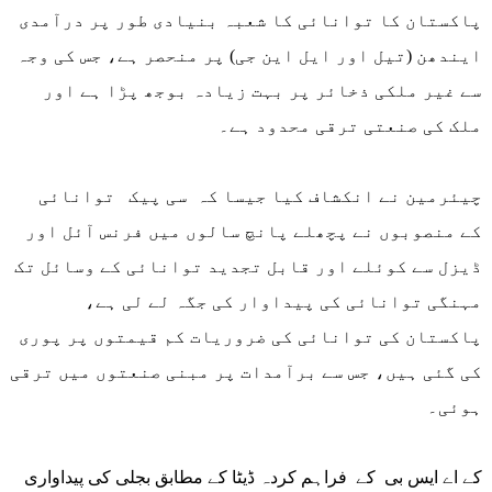
پاکستان کا توانائی کا شعبہ بنیادی طور پر درآمدی
ایندھن (تیل اور ایل این جی) پر منحصر ہے، جس کی وجہ
سے غیر ملکی ذخائر پر بہت زیادہ بوجھ پڑا ہے اور
ملک کی صنعتی ترقی محدود ہے۔
چیئرمین نے انکشاف کیا جیسا کہ سی پیک توانائی
کے منصوبوں نے پچھلے پانچ سالوں میں فرنس آئل اور
ڈیزل سے کوئلے اور قابل تجدید توانائی کے وسائل تک
مہنگی توانائی کی پیداوار کی جگہ لے لی ہے،
پاکستان کی توانائی کی ضروریات کم قیمتوں پر پوری
کی گئی ہیں، جس سے برآمدات پر مبنی صنعتوں میں ترقی
ہوئی۔
کے اے ایس بی کے فراہم کردہ ڈیٹا کے مطابق بجلی کی پیداواری