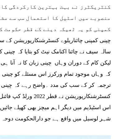
کنٹریکٹرز نے بہت بہترین کارکردگی کا 
منصوبے میں اسٹیل کا استعمال سب سے مشک
کمپنی کو یہ ٹھیکہ دینے کے قطر حکومت ک
سالہ سیف نے چائنا اکنامک نیٹ کو بتایا کہ چینی
لیکن کام کے دوران وہاں چینی زبان کا نہ آنا ہی 
کہ وہاں موجود تمام ورکرز اس مسئلے کو چینی ان
ترجمہ کر کے سب کی مدد ۔واضح رہے کہ چینی انٹر
کنسٹرشنکارپوریشن نے قطر
اس اسٹیڈیم میں دیگر اہم میچز بھی کھیلے جائیں
شہر لوسیل میں واقع ہے جو دارالحکومت دوحہ سے 20 کلومیٹر دو