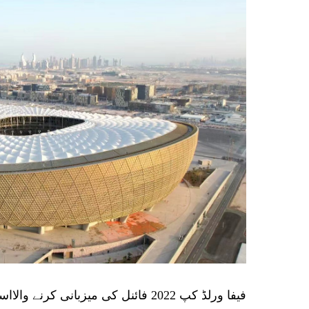
فیفا ورلڈ کپ 2022 فائنل کی میزبانی کرنے والااسٹیڈیم ، لوسیل اسٹیڈیم