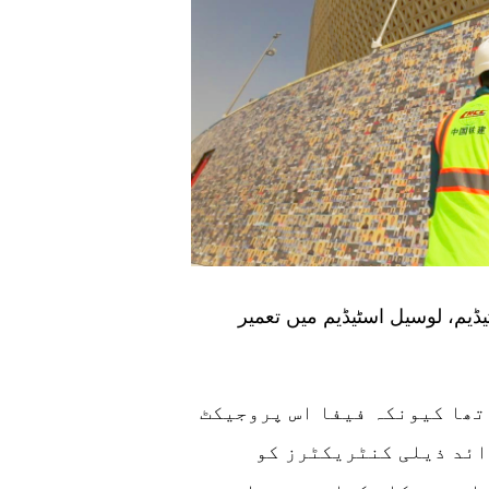
 والے اسٹیڈیم، لوسیل اسٹیڈیم میں تعمیر
 تھا کیونکہ فیفا اس پروجیکٹ
ے ہوئے تھا۔ جبکہ ہم 300 سے زائد ذیلی کنٹریکٹرز کو