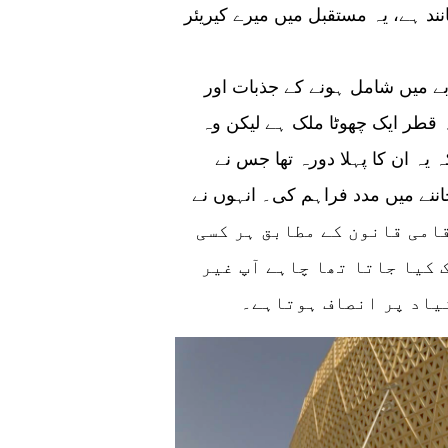
د ہے، یہ مستقبل میں میرے کیریئر
 میں شامل ہونے کے جذبات اور
چہ قطر ایک چھوٹا ملک ہے لیکن وہ
یہ ان کا پہلا دورہ تھا جس نے
اننے میں مدد فراہم کی۔ انہوں نے
ال گزارے جہاں مقامی قانون کے مطابق ہر کسی
 کیا جاتا تھا چاہے آپ غیر