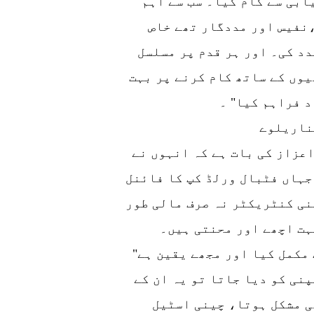
ابی سے کام کیا۔ سب سے اہم
نفیس اور مددگار تھے خاص
دد کی۔ اور ہر قدم پر مسلسل
وں کے ساتھ کام کرنے پر بہت
 فراہم کیا" ۔
ئناریلوے
عزاز کی بات ہے کہ انہوں نے
جہاں فٹبال ورلڈ کپ کا فائنل
نی کنٹریکٹر نہ صرف مالی طور
ہت اچھے اور محنتی ہیں۔
"ہم نے اس منصوبے کو آسانی سے اور بروقت مکمل کیا اور مجھے یقین ہے
نی کو دیا جاتا تو یہ ان کے
ی مشکل ہوتا، چینی اسٹیل