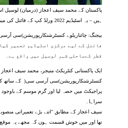
پاکستان کے محمد سیف اعجاز (درمیان) لوسیل اس
ہیں – یہ اسٹیڈیم 2022 ورلڈ کپ کے فائنل کی میزبانی کرے گا۔
فائنل کے لیے مرکزی اسٹیڈیم تعمیر کیا 
قطر کےساحلی شہر لوسیل میں واقع ہے۔
ایک پاکستانی کنٹریکٹ منیجر، محمد سیف اعجاز چی
کنسٹرشنکارپوریشن)سی آرسی سی( کے ساتھ کام
پراجیکٹ میں حصہ لیا اور گرم موسم کے باوجود ا
سراہا۔
سیف اعجاز کے مطابق "اتنے بڑے تعمیراتی منصوبے 
تھا اور میں خوش قسمت ہوں کہ مجھے یہ موقع م