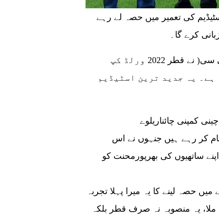
ٹیڈیم کی تعمیر میں حصہ لے رہے
بیجنگ: چائناریلوے کنسٹرشنکارپوریشن)سی آرسی سی( نے قطر 2022 ورلڈ کپ
ہے۔ یہ جدید ترین اسٹیڈیم
نی کمپنی چائناریلوے
 کر رہے ہیں جنہوں نے اس
پنے ساتھیوں کی بھرپورمحنت کو
میں حصہ لینے کا یہ میرا پہلا تجربہ
لا، یہ منصوبہ نہ صرف قطر بلکہ