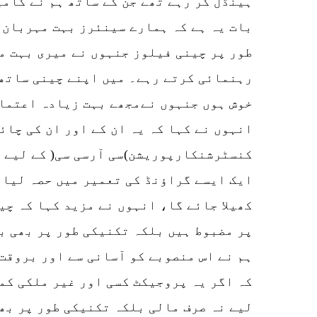
ہینڈل کر رہے تھے جن کے ساتھ ہم نے کامی
بات یہ ہے کہ ہمارے سینئرز بہت مہربان،
طور پر چینی فیلوز جنہوں نے میری بہت م
رہنمائی کرتے رہے۔ میں اپنے چینی ساتھی
خوش ہوں جنہوں نےمجھے بہت زیادہ اعتماد
انہوں نے کہا کہ یہ ان کے اور ان کی چا
کنسٹرشنکارپوریشن)سی آرسی سی( کے لیے ا
ایک ایسے گراؤنڈ کی تعمیر میں حصہ لیا 
کھیلا جائے گا، انہوں نے مزید کہا کہ چی
پر مضبوط ہیں بلکہ تکنیکی طور پر بھی ب
کہ اگر یہ پروجیکٹ کسی اور غیر ملکی کمپ
لیے نہ صرف مالی بلکہ تکنیکی طور پر بھ