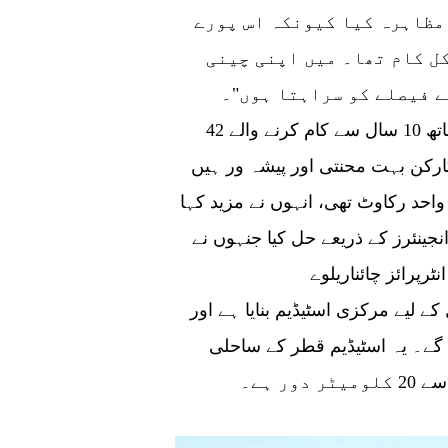
مظاہرہ کیا کیونکہ اس پورے
ل کام تھا۔ میں اپنی چینی
ے فیصلے کو سراہتا ہوں"۔
چینی کمپنی چائناریلوے کنسٹرشنکارپوریشن کے ساتھ 10 سال سے کام کرنے والے 42
 کارکن بہت محنتی اور پیشہ ور ہیں
واحد رکاوٹ تھی، انہوں نے مزید کہا
جینئرز کے ذریعے حل کیا جنہوں نے
پرائز چائناریلوے
 2022 ورلڈ کپ فائنل کے لیے مرکزی اسٹیڈیم بنایا ہے اور
 گے۔ یہ اسٹیڈیم قطر کے ساحلی
ر ہے۔