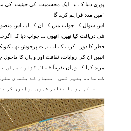
پوری دنیا کے لیے ایک مجسميت کی حیثیت کی مانن
میں مدد فراہم کرے گا"
اس سوال کے جواب میں کہ ان کے لیے اس منصوبے
نئی دریافت کیا تھیں، انھوں نے جواب دیا کہ اگر
قطر کا دورہ کرنے کے لیے بہت پرجوش تھے کیونکہ 
انھیں ان کی روایات، ثقافت اور وہاں کا ماحول ج
مزید کہا کہ وہاں تقریباً 5 س
کے ساتھ بغیر کسی امتیاز کے یکساں سلوک
ملکی ہو یا مقامی شہری برابری کی بنیاد پر انصاف ہوتاہے۔