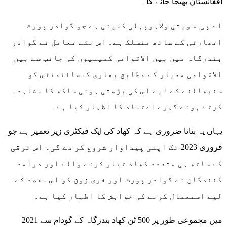
افغانستان بھیجا جائے گا۔
اے پی سویتی ولاہوپہلی کمپنی ہے جو گوادر پورٹ
اتھارٹی کے ساتھ منسلک ہے۔ اس نئے تعامل نے گوادر
بندرگاہ میں بین الاقوامی کمپنیوں کی جانب سے بین
الاقوامی معیار کے مطابق بھاری کنسائنمنٹس کو
سنبھالنے کے لیے اس کی بڑھتی ہوئی ساکھ کا مشاہدہ
کرتے ہوئے گہرے اعتماد کا اظہار کیا ہے۔
یہاں یہ بتانا ضروری ہے کہ کھاد کی ایک فیکٹری زیر تعمیر ہے جو
فروری 2023 تک اپنی پیداوار شروع کر دے گی۔ اس ترقی
کے ساتھ ہی متعدد کھاد تیار کرنے والے اور درآمد
کنندگان نے گوادر پورٹ اور فری زون کو اس مقصد کے
لیے استعمال کرنے کی خواہش کا اظہار کیا ہے۔
2021 میں مجموعی طور پر 500 ٹن کھاد بندرگاہ کے گودام سے