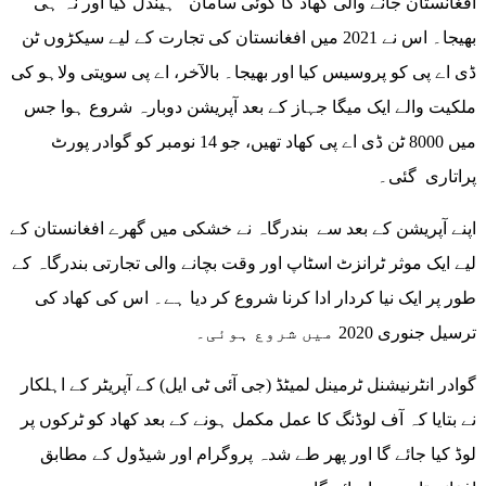
افغانستان جانے والی کھاد کا کوئی سامان ہینڈل کیا اور نہ ہی
بھیجا۔ اس نے 2021 میں افغانستان کی تجارت کے لیے سیکڑوں ٹن
ڈی اے پی کو پروسیس کیا اور بھیجا۔ بالآخر، اے پی سویتی ولاہو کی
ملکیت والے ایک میگا جہاز کے بعد آپریشن دوبارہ شروع ہوا جس
میں 8000 ٹن ڈی اے پی کھاد تھیں، جو 14 نومبر کو گوادر پورٹ
پراتاری گئی۔
اپنے آپریشن کے بعد سے بندرگاہ نے خشکی میں گھرے افغانستان کے
لیے ایک موثر ٹرانزٹ اسٹاپ اور وقت بچانے والی تجارتی بندرگاہ کے
طور پر ایک نیا کردار ادا کرنا شروع کر دیا ہے۔ اس کی کھاد کی
ترسیل جنوری 2020 میں شروع ہوئی۔
گوادر انٹرنیشنل ٹرمینل لمیٹڈ (جی آئی ٹی ایل) کے آپریٹر کے اہلکار
نے بتایا کہ آف لوڈنگ کا عمل مکمل ہونے کے بعد کھاد کو ٹرکوں پر
لوڈ کیا جائے گا اور پھر طے شدہ پروگرام اور شیڈول کے مطابق