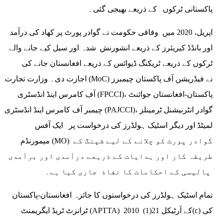
پاکستانی ٹرکوں کے ذریعے بھیجی گئی۔
اپریل، 2020 میں وفاقی حکومت نے گوادر پورٹ پر کھاد کی درآمد
اور بانڈڈ کیریئرز کے ذریعے انشورنش شدہ اور سیل کیے جانے والے
ٹرکوں کے ذریعے ٹریکنگ ڈیوائس کے ذریعے افغانستان جانے کی
اجازت دی۔ وزارت تجارت (MoC) نے فیڈریشن آف پاکستان چیمبرز
آف کامرس اینڈ انڈسٹری (FPCCI)، پاکستان-افغانستان جوائنٹ
چیمبر آف کامرس اینڈ انڈسٹری (PAJCCI)، گوادر انٹرنیشنل ٹرمینلز
لمیٹڈ اور دیگر اسٹیک ہولڈرز کی درخواست پر ایک آفس
میمورنڈم (MO) گوادر پورٹ کو چلانے کے لیے شپنگ کے
طریقہ کار اور ہدایات کے ذریعے درآمدی اور برآمدی
پالیسی کے احکامات کا نفاذ جاری کیا ہے۔
تمام اسٹیک ہولڈرز کی درخواستوں کا جائزہ افغانستان-پاکستان
ٹرانزٹ ٹریڈ ایگریمنٹ (APTTA) 2010 کے آرٹیکل 21(1)(c) کی