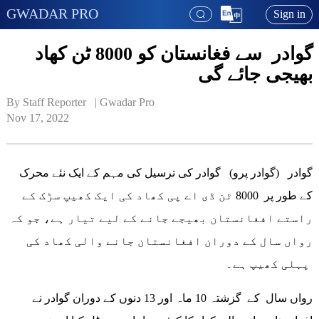
GWADAR PRO
Sign in
گوادر سے فغانستان کو 8000 ٹن کھاد
بھیجی جائے گی
By Staff Reporter   | 
Gwadar Pro
Nov 17, 2022
گوادر (گوادر پرو) گوادر کی ترسیل کی مہم کے ایک نئے محرک
کے طور پر 8000 ٹن ڈی اے پی کھاد کی ایک کھیپ سڑک کے
راستے افغانستان بھیجے جانے کے لیے تیار ہے، جو کہ
رواں سال کے دوران افغانستان جانے والی کھاد کی
پہلی کھیپ ہے۔
رواں سال کے گزشتہ 10 ماہ اور 13 دنوں کے دوران گوادر نے