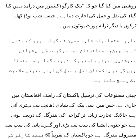
روشنی میں کیا گیا جو کہ ''بلک کارگو (کنٹینرز میں درآمد نہیں کیا
گیا) کی نقل و حمل کی اجازت دیتا ہے۔ جیسے شپ لوڈ) کھلے
ٹرکوں یا دیگر ٹرانسپورٹ یونٹوں میں۔
ماہر اقتصادیات شاہد حسین نے گوادر پرو کو بتایا
کہ جب چین، افغانستان اور دیگر وسطی ایشیائی
معیشتیں زمینی راستوں کے ذریعے گوادر سے منسلک
ہوں گی تو پاکستان نقل و حمل کی اپنی حقیقی صلاحیت
تک پہنچ سکتا ہے۔
چینی مصنوعات کی ترسیل پاکستان کے راستے افغانستان میں
جاری ہے، جس میں سی پیک کے بنیادی ڈھانچے سے بہتری آئی
ہے، حالانکہ تجارت زیادہ تر کراچی کی بندرگاہ کے ذریعے ہوتی
ہے، جو جنوبی ایشیا کی سب سے بڑی اور گہرے پانی کی سب سے
مصروف بندرگاہ ہے جو پاکستان کے تقریباً 60 فیصد کارگو کو