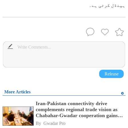
ہینڈل کرتی ہے۔
Release
More Articles
Iran-Pakistan connectivity drive
complements regional trade vision as
Chabahar-Gwadar cooperation gains
momentum alongside China's BRI
By 
Gwadar Pro
network