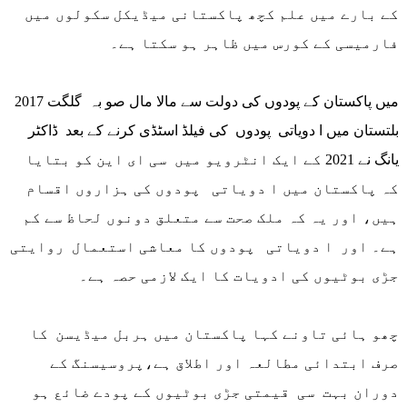
کے بارے میں علم کچھ پاکستانی میڈیکل سکولوں میں
فارمیسی کے کورس میں ظاہر ہو سکتا ہے۔
2017 میں پاکستان کے پودوں کی دولت سے مالا مال صو بہ گلگت
بلتستان میں ا دویاتی پودوں کی فیلڈ اسٹڈی کرنے کے بعد ڈاکٹر
یانگ نے 2021 کے ایک انٹرویو میں سی ای این کو بتایا
کہ پاکستان میں ا دویاتی پودوں کی ہزاروں اقسام
ہیں، اور یہ کہ ملک صحت سے متعلق دونوں لحاظ سے کم
ہے۔ اور ا دویاتی پودوں کا معاشی استعمال روایتی
جڑی بوٹیوں کی ادویات کا ایک لازمی حصہ ہے۔
چھو ہائی تاونے کہا پاکستان میں ہربل میڈیسن کا
صرف ابتدائی مطالعہ اور اطلاق ہے،پروسیسنگ کے
دوران بہت سی قیمتی جڑی بوٹیوں کے پودے ضائع ہو