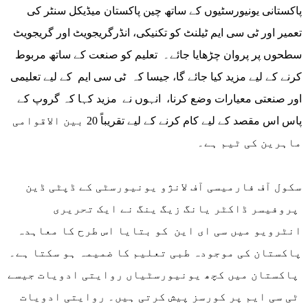
پاکستانی یونیورسٹیوں کے ساتھ چین پاکستان میڈیکل سنٹر کی
تعمیر اور ٹی سی ایم ٹیلنٹ کو تکنیکی، انڈرگریجویٹ اور گریجویٹ
سطحوں پر پروان چڑھایا جائے۔ تعلیم کو صنعت کے ساتھ مربوط
کرنے کے لیے مزید کیا جائے گا، جیسا کہ ٹی سی ایم کے لیے تعلیمی
اور صنعتی معیارات وضع کرنا، انہوں نے مزید کہا کہ گروپ کے
پاس اس مقصد کے لیے کام کرنے کے لیے تقریباً 20 بین الاقوامی
ماہرین کی ٹیم ہے۔
سکول آف فارمیسی آف لانژو یونیورسٹی کے ڈپٹی ڈین
پروفیسر ڈاکٹر یانگ زیگ ینگ نے ایک تحریری
انٹرویو میں سی ای این کو بتایا اس طرح کا معاہدہ
پاکستان کی موجودہ طبی تعلیم کا ضمیمہ ہو سکتا ہے۔
پاکستان میں کچھ یونیورسٹیاں روایتی ادویات جیسے
ٹی سی ایم پر کورسز پیش کرتی ہیں۔ روایتی ادویات