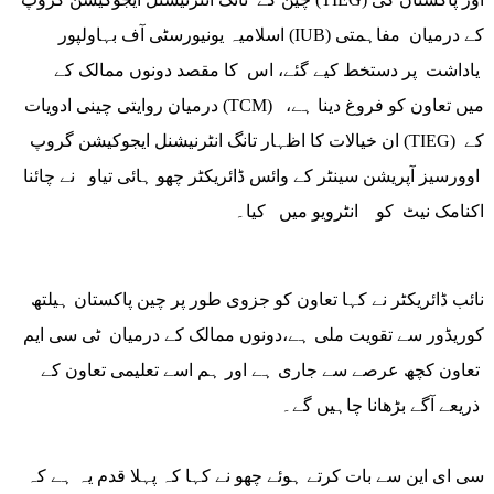
اسلامیہ یونیورسٹی آف بہاولپور (IUB) کے درمیان مفاہمتی
یاداشت پر دستخط کیے گئے، اس کا مقصد دونوں ممالک کے
درمیان روایتی چینی ادویات (TCM) میں تعاون کو فروغ دینا ہے،
ان خیالات کا اظہار تانگ انٹرنیشنل ایجوکیشن گروپ (TIEG) کے
اوورسیز آپریشن سینٹر کے وائس ڈائریکٹر چھو ہائی تیاو نے چائنا
اکنامک نیٹ کو انٹرویو میں کیا۔
نائب ڈائریکٹر نے کہا تعاون کو جزوی طور پر چین پاکستان ہیلتھ
کوریڈور سے تقویت ملی ہے،دونوں ممالک کے درمیان ٹی سی ایم
تعاون کچھ عرصے سے جاری ہے اور ہم اسے تعلیمی تعاون کے
ذریعے آگے بڑھانا چاہیں گے۔
سی ای این سے بات کرتے ہوئے چھو نے کہا کہ پہلا قدم یہ ہے کہ