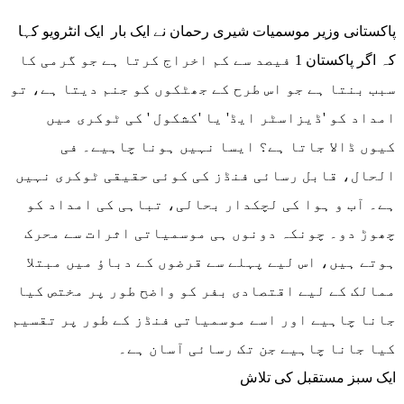
پاکستانی وزیر موسمیات شیری رحمان نے ایک بار ایک انٹرویو کہا
کہ اگر پاکستان 1 فیصد سے کم اخراج کرتا ہے جو گرمی کا
سبب بنتا ہے جو اس طرح کے جھٹکوں کو جنم دیتا ہے، تو
امداد کو 'ڈیزاسٹر ایڈ' یا 'کشکول ' کی ٹوکری میں
کیوں ڈالا جاتا ہے؟ ایسا نہیں ہونا چاہیے۔ فی
الحال، قابل رسائی فنڈز کی کوئی حقیقی ٹوکری نہیں
ہے۔ آب و ہوا کی لچکدار بحالی، تباہی کی امداد کو
چھوڑ دو۔ چونکہ دونوں ہی موسمیاتی اثرات سے محرک
ہوتے ہیں، اس لیے پہلے سے قرضوں کے دباؤ میں مبتلا
ممالک کے لیے اقتصادی بفر کو واضح طور پر مختص کیا
جانا چاہیے اور اسے موسمیاتی فنڈز کے طور پر تقسیم
کیا جانا چاہیے جن تک رسائی آسان ہے۔
ایک سبز مستقبل کی تلاش