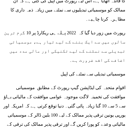
کا فائدہ اٹھایا ہے، اس لیے رپورٹ میں اپیل کی گئی ہے کہ ان
ممالک کو موسمیاتی تبدیلیوں سے نمٹنے میں زیادہ ذمہ داری کا
مظاہرہ کرنا چاہیے۔
رپورٹ میں زور دیا گیا کہ 2022 پہلے ہی ریکارڈ پر 10 گرم ترین
سالوں میں سے ایک بننے کے لیے تیار ہے، موسمیاتی
تبدیلی سے نمٹنے کے لیے تکنیکی اور مالی مدد میں
اضافے کی اشد ضرورت ہے۔
موسمیاتی تبدیلی سے نمٹنے کی اپیل
اقوام متحدہ کی ایڈاپشن گیپ رپورٹ کے مطابق موسمیاتی
موافقت کی تخمینہ لاگت موجودہ عوامی موافقت کے مالیاتی بہاؤ
سے 5 سے 10 گنا زیادہ پائی گئی۔ دنیا توقع کرتی ہے کہ امریکہ اور
یورپی یونین ترقی پذیر ممالک کے لیے 100 بلین ڈالر کے موسمیاتی
مالیاتی وعدے کو پورا کریں گے اور ترقی پذیر ممالک کی ترقی کے