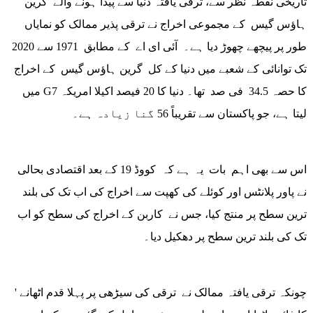
تاریخی نقطہ نظر سے، ترقی یافتہ دنیا سے پیدا ہونے والے گرین
ہاؤس گیس کے مجموعی اخراج نے ترقی پذیر ممالک کو نمایاں
طور پر پیچھے چھوڑ دیا ہے۔ آئی ای اے کے مطابق 1971 سے 2020
تک توانائی کے شعبے میں دنیا کے کل گرین ہاؤس گیس کے اخراج
میں G7 کا حصہ 34.5 فی صد تھا۔ دنیا کا 20 فیصد اکیلا امریکہ
لیتا ہے، جو پاکستان سے تقریباً 56 گنا زیادہ ہے۔
اس سے بھی اہم بات یہ ہے کہ کووڈ 19 کے بعد اقتصادی بحالی
نے پاور پلانٹس اور کوئلے کی کھپت سے اخراج کی اب تک کی بلند
ترین سطح پر منتج کیا، جس نے کاربن کے اخراج کی سطح کو اب
تک کی بلند ترین سطح پر دھکیل دیا۔
چونکہ ترقی یافتہ ممالک نے ترقی کی سیڑھی پر پہلا قدم اٹھانے '