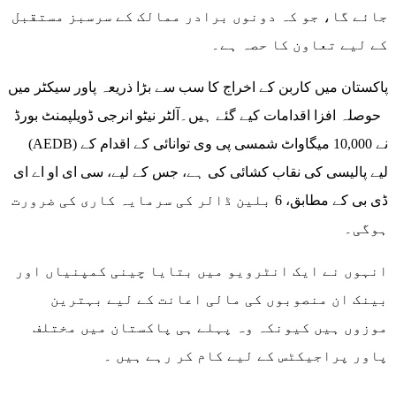
جائے گا، جو کہ دونوں برادر ممالک کے سرسبز مستقبل
کے لیے تعاون کا حصہ ہے۔
پاکستان میں کاربن کے اخراج کا سب سے بڑا ذریعہ پاور سیکٹر میں
حوصلہ افزا اقدامات کیے گئے ہیں۔آلٹر نیٹو انرجی ڈویلپمنٹ بورڈ
(AEDB) نے 10,000 میگاواٹ شمسی پی وی توانائی کے اقدام کے
لیے پالیسی کی نقاب کشائی کی ہے، جس کے لیے، سی ای او اے ای
ڈی بی کے مطابق، 6 بلین ڈالر کی سرمایہ کاری کی ضرورت
ہوگی۔
انہوں نے ایک انٹرویو میں بتایا چینی کمپنیاں اور
بینک ان منصوبوں کی مالی اعانت کے لیے بہترین
موزوں ہیں کیونکہ وہ پہلے ہی پاکستان میں مختلف
پاور پراجیکٹس کے لیے کام کر رہے ہیں ۔