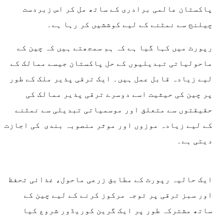
پاکستان عالمی برادری کے ساتھ مل کر اس زبردست
چیلنج سے نمٹنے کے لیے کوششیں کر رہا ہے۔
رپورٹ میں کہا گیا ہے کہ ہم سمجھتے ہیں کہ چین کے
ماحولیاتی تبدیلیوں کے حل پاکستان جیسے ممالک کے
لیے زیادہ قابل عمل ہیں۔ ایک ترقی پذیر ملک کے طور
پر چین کی حیثیت اسے دوسرے ترقی پذیر ممالک کی
حقیقتوں سے متعلق اور موسمیاتی تبدیلی سے نمٹنے
کے لیے زیادہ موزوں اور موثر منصوبہ بندی کی اجازت
دیتی ہے۔
ایک حالیہ رپورٹ کے مطابق زرعی ماحول، غذائی تحفظ
اور سبز ترقی پر توجہ مرکوز کرنے کے لیے چین کے
ساتھ مشترکہ طور پر ایک گرین کوریڈور شروع کیا