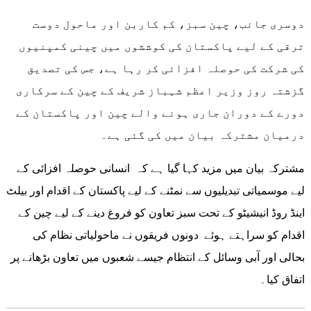
دوسری جانب، چین سبز، کم کاربن اور ماحول دوست
ترقی کے لیے پاکستان کی کوششوں میں چینی کمپنیوں
کی شرکت کی حوصلہ افزائی کر رہا ہے، جس کی تصدیق
گزشتہ روز وزیر اعظم شہباز شریف کے چین کے سرکاری
دورے کے دوران جاری ہونے والے چین اور پاکستان کے
درمیان مشترکہ بیان میں کی گئی ہے۔
مشترکہ بیان میں مزید کہا گیا ہے کہ انسانی حوصلہ افزائی کے
لیے موسمیاتی تبدیلیوں سے نمٹنے کے لیے پاکستان کے اقدام اور بیلٹ
اینڈ روڈ انیشیٹو کے تحت سبز تعاون کو فروغ دینے کے لیے چین کے
اقدام کو سراہتے ہوئے دونوں فریقوں نے ماحولیاتی نظام کی
بحالی اور آبی وسائل کے انتظام جیسے شعبوں میں تعاون بڑھانے پر
اتفاق کیا۔