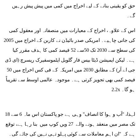
حق کو یقینی بنانے کے لیے اخراج میں کمی میں پیش پیش رہیں
گے۔
اس کے علاوہ، اخراج کے معیارات میں منصفانہ اور معقول کمی
کی جانی چاہیے۔ امریکی صدر بائیڈن نے کاربن کے اخراج میں 2005
کی سطح سے 2030 تک 50سے 52 فیصد کمی کا ہدف مقرر کیا
ہے۔ لیکن ایمیشن ڈیٹا بیس فار گلوبل ایٹموسفیرک ریسرچ (ای ڈی
جی اے آر) کے مطابق 2030 میں امریکہ کے فی کس اخراج میں 50
فیصد کمی بھی تجویز کرتی ہے۔ موجودہ عالمی اوسط سے تقریباً
2.2x ہو گا۔
لہذا، ''آب و ہوا کا انصاف'' وہی ہے جو پاکستان اس ماہ 6 سے 18
تک مصر میں منعقد ہونے والے 27 ویں کوپ میں بنا رہا ہے، توقع
ہے کہ ''ان اہم معاملات سے کوئی پہلو تہی نہیں کی جائے گی۔