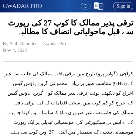
GWADAR PRO
Sign in
ترقی پذیر ممالک کا کوپ 27 کی رپورٹ
سے قبل ماحولیاتی انصاف کا مطالبہ
By Staff Reporter   | 
Gwadar Pro
Nov 4, 2022
کراچی (گوادر پرو) تاریخ میں ترقی یافتہ ممالک کی جانب سے غیر
متناسب طور پر زیادہ مجموعی گرین ہاؤس گیس (GHG) کے
اخراج کو دیکھتے ہوئے، ترقی پذیر ممالک کو گرین ہاؤس گیس
کے اخراج کو کم کرنے میں سخت اقدامات کے لیے ترقی یافتہ
ممالک کی جانب سے غیر ضروری دباؤ کا سامنا نہیں کرنا چاہیے۔
کے اے ایس بی سیکیورٹیز کی موسمیاتی تبدیلی پر ایک رپورٹ
موسمیاتی تبدیلی کے سیمینار میں آئندہ 27 ویں کوپ سے پہلے