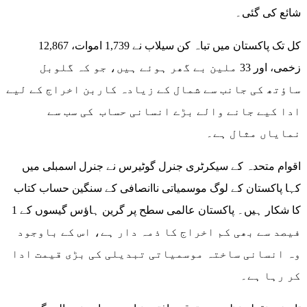
شائع کی گئی۔
کل تک پاکستان میں تباہ کن سیلاب نے 1,739 اموات، 12,867
زخمی، اور 33 ملین بے گھر ہوئے ہیں، جو کہ گلوبل
ساؤتھ کی جانب سے شمال کے زیادہ کاربن اخراج کے لیے
ادا کیے جانے والے بڑے انسانی حساب کی سب سے
نمایاں مثال ہے۔
اقوام متحدہ کے سیکرٹری جنرل گوٹیرس نے جنرل اسمبلی میں
کہا پاکستان کے لوگ موسمیاتی ناانصافی کے سنگین حساب کتاب
کا شکار ہیں۔ پاکستان عالمی سطح پر گرین ہاؤس گیسوں کے 1
فیصد سے بھی کم اخراج کا ذمہ دار ہے، اس کے باوجود
وہ انسانی ساختہ موسمیاتی تبدیلی کی بڑی قیمت ادا
کر رہا ہے۔