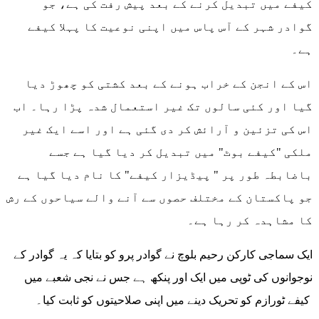
کیفے میں تبدیل کرنے کے بعد پیش رفت کی ہے، جو
گوادر شہر کے آس پاس میں اپنی نوعیت کا پہلا کیفے
ہے۔
اس کے انجن کے خراب ہونے کے بعد کشتی کو چھوڑ دیا
گیا اور کئی سالوں تک غیر استعمال شدہ پڑا رہا۔ اب
اس کی تزئین و آرائش کر دی گئی ہے اور اسے ایک غیر
ملکی "کیفے بوٹ" میں تبدیل کر دیا گیا ہے جسے
باضابطہ طور پر " پیڈیزار کیفے" کا نام دیا گیا ہے
جو پاکستان کے مختلف حصوں سے آنے والے سیاحوں کے رش
کا مشاہدہ کر رہا ہے۔
ایک سماجی کارکن رحیم بلوچ نے گوادر پرو کو بتایا کہ یہ گوادر کے
نوجوانوں کی ٹوپی میں ایک اور پنکھ ہے جس نے نجی شعبے میں
کیفے ٹورازم کو تحریک دینے میں اپنی صلاحیتوں کو ثابت کیا۔