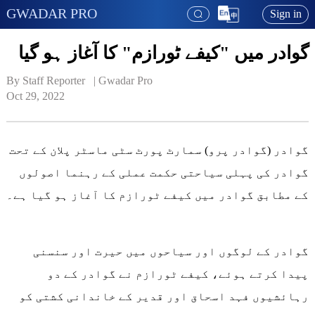
GWADAR PRO
Sign in
گوادر میں "کیفے ٹورازم" کا آغاز ہو گیا
By Staff Reporter   | 
Gwadar Pro
Oct 29, 2022
گوادر (گوادر پرو) سمارٹ پورٹ سٹی ماسٹر پلان کے تحت
گوادر کی پہلی سیاحتی حکمت عملی کے رہنما اصولوں
کے مطابق گوادر میں کیفے ٹورازم کا آغاز ہو گیا ہے۔
گوادر کے لوگوں اور سیاحوں میں حیرت اور سنسنی
پیدا کرتے ہوئے، کیفے ٹورازم نے گوادر کے دو
رہائشیوں فہد اسحاق اور قدیر کے خاندانی کشتی کو