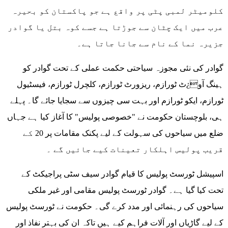
کلومیٹر لمبی پٹی پر واقع ہے جو پاکستان کو بحیرہ
عرب میں ایک چٹان سے جوڑتا ہے جسے کوہ بتل یا گوادر
جزیرہ نما کے نام سے جانا جاتا ہے۔
گوادر کی نئی مجوزہ سیاحتی حکمت عملی کے تحت گوادر کو
ہینگ آو¿ٹ ٹورازم، ریزورٹ ٹورازم، کلچرل ٹورازم، فیسٹیول
ٹورازم، ایکو ٹورازم اور بہت سی چیزوں سے سجایا جائے گا۔ پہلے
ہی، بلوچستان حکومت نے "خصوصی پولیس" کا آغاز کیا ہے جہاں
ضلع میں سیاحوں کی سہولت کے لیے پکنک مقامات پر 20 کے
قریب پولیس اہلکار تعینات کیے جائیں گے ۔
اسپیشل ٹورسٹ پولیس کا قیام گوادر سیف سٹی پراجیکٹ کے
تحت کیا گیا ہے۔ گوادر ٹورسٹ پولیس مقامی اور غیر ملکی
سیاحوں کی رہنمائی اور مدد کرے گی۔ حکومت نے ٹورسٹ پولیس
کے لیے گاڑیاں اور آلات فراہم کیے ہیں تاکہ ان کی بہتر نفاذ اور