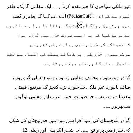
غیر ملکی سیاحوں کا خیرمقدم کرتا ہے۔ ایک مقامی گاہک، ظفر
الٰہی نے کہا کہ پیڈیزار کیفے (PadizarCafé ) تیزی سے گوادر
میں بہترین ہینگ آو¿ٹ جگہ بنتا جا رہا ہے۔ انہوں
نے مزید کہا کہ یہ ایسی صورت حال میں تازہ ہوا
کےجھونکے کی طرح ہے جب ہمارے پاس تفریحی
سرگرمیوں، خاص طور پر کھانے پینے کی اشیاء سے لطف
اندوز ہونے کا بہت کم موقع ہوتا ہے۔
گوادر موسموں، مختلف مقامی زبانوں، متنوع نسلی گروہوں،
صاف پانیوں، غیر ملکی ساحلوں، بڑے کیچڑ کے مرتفع، قیمتی
معدنیات، سب سے خوبصورت بحیرہ عرب اور مقامی لوگوں
سےبھرپورہے۔
گوادر بلوچستان کی امید افزا سرزمین میں قدرتیچٹان کی شکل
کی سر زمین پر واقع ہے۔ یہ شہر ایک پتلی اور ریتلی 12