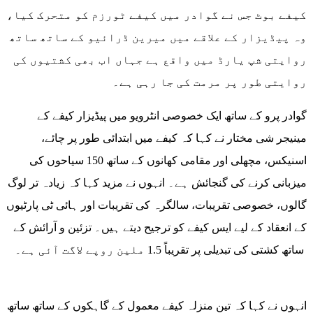
کیفے بوٹ جس نے گوادر میں کیفے ٹورزم کو متحرک کیا،
وہ پیڈیزار کے علاقے میں میرین ڈرائیو کے ساتھ ساتھ
روایتی شپ یارڈ میں واقع ہے جہاں اب بھی کشتیوں کی
روایتی طور پر مرمت کی جا رہی ہے۔
گوادر پرو کے ساتھ ایک خصوصی انٹرویو میں پیڈیزار کیفے کے
مینیجر شی مختار نے کہا کہ کیفے میں ابتدائی طور پر چائے،
اسنیکس، مچھلی اور مقامی کھانوں کے ساتھ 150 سیاحوں کی
میزبانی کرنے کی گنجائش ہے۔ انہوں نے مزید کہا کہ زیادہ تر لوگ
گالوں، خصوصی تقریبات، سالگرہ کی تقریبات اور ہائی ٹی پارٹیوں
کے انعقاد کے لیے ایس کیفے کو ترجیح دیتے ہیں۔ تزئین و آرائش کے
ساتھ کشتی کی تبدیلی پر تقریباً 1.5 ملین روپے لاگت آئی ہے۔
انہوں نے کہا کہ تین منزلہ کیفے معمول کے گاہکوں کے ساتھ ساتھ