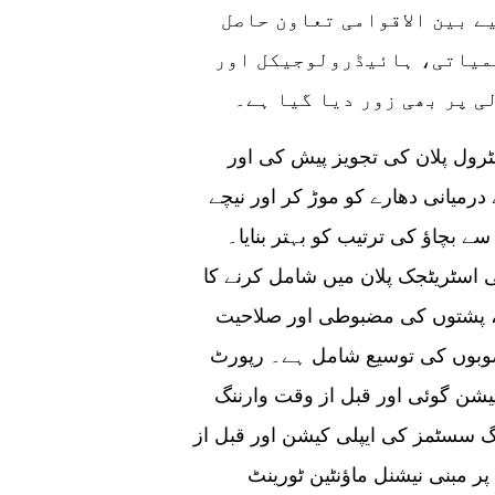
ے بین الاقوامی تعاون حاصل
سمیاتی، ہائیڈرولوجیکل اور
ی پر بھی زور دیا گیا ہے۔
ٹرول پلان کی تجویز پیش کی اور
درمیانی دھارے کو موڑ کر اور نیچے
بچاؤ کی ترتیب کو بہتر بنایا۔
 اسٹریٹجک پلان میں شامل کرنے کا
ئر، پشتوں کی مضبوطی اور صلاحیت
منصوبوں کی توسیع شامل ہے۔ رپورٹ
پیشن گوئی اور قبل از وقت وارننگ
نگ سسٹمز کی ایپلی کیشن اور قبل از
پر مبنی نیشنل ماؤنٹین ٹورینٹ