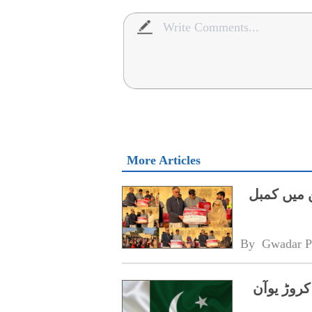
More Articles
 میں کمبل
By 
Gwadar P
ن کا پاکستان کے سیلاب متاثرین کیلئے 10 کروڑ یوآن