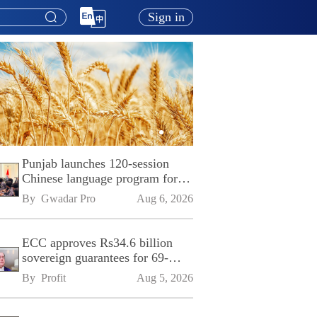
Sign in
Punjab launches 120-session
Chinese language program for
SPU
By 
Gwadar Pro
Aug 6, 2026
ECC approves Rs34.6 billion
sovereign guarantees for 69-
kilometre Sialkot-Kharian
By 
Profit
Aug 5, 2026
Motorway