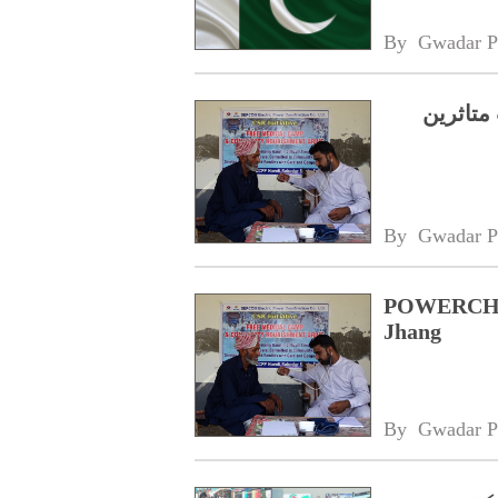
By 
Gwadar P
متاثرین
By 
Gwadar P
POWERCHINA
Jhang
By 
Gwadar P