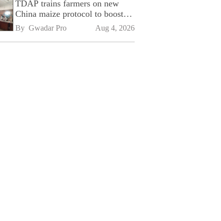
TDAP trains farmers on new
China maize protocol to boost
exports
By 
Gwadar Pro
Aug 4, 2026