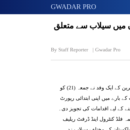
GWADAR PRO
ن میں سیلاب سے متعلق
By Staff Reporter   | 
Gwadar Pro
اسلام آباد (گوادر پرو)چینی ڈیزاسٹر مینجمنٹ ماہرین کے ایک وفد نے جمعہ (21) کو
کے بارے میں اپنی ابتدائی رپورٹ
 کے لیے اقدامات کی تجویز دی۔
فلڈ کنٹرول اینڈ ڈرفٹ ریلیف
 میں 11 رکنی وفد نے پاکستان کے مختلف سیلاب زدہ