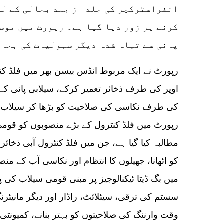
انفراسٹرکچر کی جلد از جلد بحالی کے لی
کرنے پر زور دیا گیا ہے۔ رپورٹ میں مو
پانی سے تباہ شدہ دیگر سہولیات کی بحال
رپورٹ نے ایک مربوط انڈس بیسن بھر میں فلڈ کن
اوپر کی طرف ذخائر تعمیر کرکے، سیلابی پانی کے 
کی طرف نکاسی کی صلاحیت کو بڑھا کر سیلاب سے 
رپورٹ میں فلڈ کنٹرول کے بڑے منصوبوں کو قومی
مطالبہ کیا گیا ہے، جن میں فلڈ کنٹرول آبی ذخا
کو اٹھانا، جھیلوں کا انتظام اور نکاسی آب کے 
میں بگ ڈیٹا ٹیکنالوجیز پر مبنی قومی سیلاب کی 
سسٹم کی ترقی، سیٹلائٹ، راڈار اور دیگر مانیٹر
وقت وارننگ کی صلاحیتوں کو بہتر بنانے، کمیونٹی 