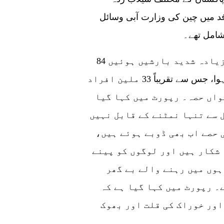
فد میں چین کی وزارت آبی وسائل
شامل تھے۔
رپورٹ میں کہا گیا ہے کہ 1961 کے بعد سب سے زیادہ شدید بارشیں ہوئیں 84
اضلاع یا پاکستان کے کل رقبے کا ایک تہائی متاثر ہوا، جس سے تقریباً 33 ملین افراد
واں حصہ۔ رپورٹ میں کہا گیا
 سے تنہا نمٹنے کے قابل نہیں
 حصے اب بھی ڈوبے ہوئے ہیں،
 شکار ہیں اور لوگوں کو پینے
ہوں میں رہنے والے بے گھر
۔ رپورٹ میں کہا گیا ہے کہ
اور خوراک کی قلت اور بھوک