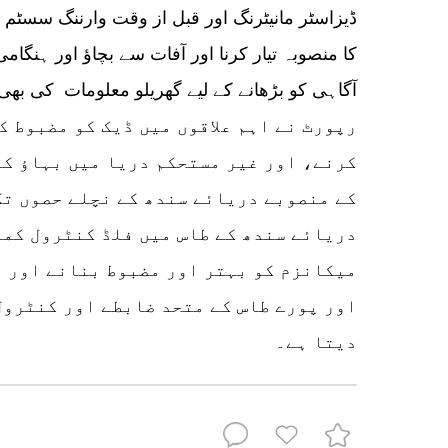
ڈیزاسٹر مانیٹرنگ اور قبل از وقت وارننگ سسٹم قائ
کا منصوبہ تیار کرنا اور آفات سے بچاؤ اور ہنگا
آگاہی کو بڑھانے کے لیے گھریلو معلومات کی بھی
رپورٹ نے اہم علاقوں میں ڈیک کو مضبوط ک
کرنے، اور غیر مستحکم دریا میں بہاؤ کو
کے منصوبے دریائے سندھ کے نچلے حصوں تک
دریائے سندھ کے طاس میں فلڈ کنٹرول کم
میکانزم کو بہتر اور مضبوط بنانے اور پ
اور پورے طاس کے متحد ضابطے اور کنٹرول
دیتا ہے۔