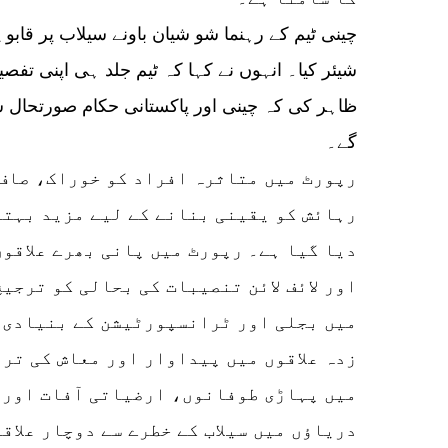
چینی ٹیم کے رہنما شو شیان باونے سیلاب پر قابو 
شیئر کیا۔ انہوں نے کہا کہ ٹیم جلد ہی اپنی تفصی
ظاہر کی کہ چینی اور پاکستانی حکام صورتحال سے
گے۔
رپورٹ میں متاثرہ افراد کو خوراک، صاف
رہائش کو یقینی بنانے کے لیے مزید بہتر
دیا گیا ہے۔ رپورٹ میں پانی بھرے علاقوں
اور لائف لائن تنصیبات کی بحالی کو ترجیح
میں بجلی اور ٹرانسپورٹیشن کے بنیادی ڈ
زدہ علاقوں میں پیداوار اور معاش کی تر
میں پہاڑی طوفانوں، ارضیاتی آفات اور 
دریاؤں میں سیلاب کے خطرے سے دوچار علاق