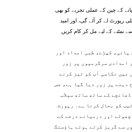
پانے کے چین کے عملی تجربے کو بھی
لی رپورٹ لے کر آئے گی، اور امید
 نمٹنے کے لیے مل کر کام کریں
 پانی، کپڑے، طبی امداد اور
 امدادی سرگرمیوں پر زور
 میں نکاسی آب کو تیز کرنے
 دینے پر زور دیا گیا ہے، جس
ھانچے کے ساتھ ساتھ سیلاب
تیب کو بحال کرنا ہے۔ رپورٹ
چھوٹے اور درمیانے درجے کے
وں سے گریز کرتے ہوئے ہاؤسنگ