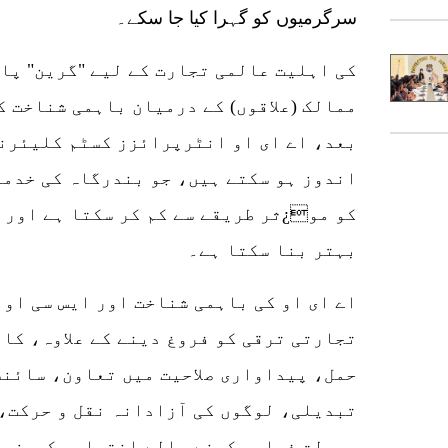
سرگرمیوں کو گہرا کیا جا سکے۔
ممالک (علاقوں) کے درمیان باہمی شناخت ک
بعد، اے ای او انٹرپرائزز کسٹم کلیئرن
اندوز ہو سکتے ہیں، جو بندرگاہ کی خدمات
کو مو¿ثر طریقے سے کم کر سکتا ہے اور 
بہتر بنا سکتا ہے۔
تجارتی ترقی کو فروغ دینے کے علاوہ، کان
حمل، پیداواری صلاحیت میں تعاون، سائن
تبدیلی، لوگوں کی آزادانہ نقل و حرکت،
سہولت فراہم کرنے والے اختراعی کیسز، 