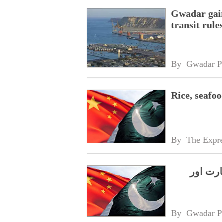
Gwadar gain
transit rule
By 
Gwadar P
Rice, seafo
By 
The Expre
رت اور
By 
Gwadar P