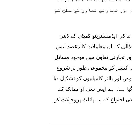
اور تجارتی تعاون کی سطح کو
ے کی ایڈمنسٹریٹو کمیٹی کے ڈپٹی
ڈالی کہ ان معاملات کا مقصد ایس
اور تجارتی تعاون میں موجود مسائل
 سسٹم کی جدت کے 50 سے زیادہ کیسز کو مجموعی طور پر شروع
اور بااثر کامیابیوں کو تشکیل دیا
 گیا ہے۔ ہم ایس سی او ممالک کے
ی اختراع کے لیے پائلٹ پروجیکٹ کو