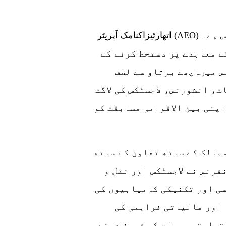
اتھارئیزاکنامک آپریٹر (AEO) کی اہلیت عالمی تجارت کے لیے "گرین" پاس ہے۔
ے معاہدے پر دستخط کرنے کے
س میںاچھے برتاو سے لطف
، انشورنس، لاجسٹکس کی لاگت
اپنی بین الاقوامی مسابقت کو
اے ای او کی باہمی شناخت اور ایس سی اوممالک کے ساتھ تعاون کے ساتھ
فرنس نے لاجسٹکس اور نقل و
سی اور تکنیکی کامیابیوں کی
 اور مالیاتی فراہمی کی
تجارتی سہولت کو فروغ دینے