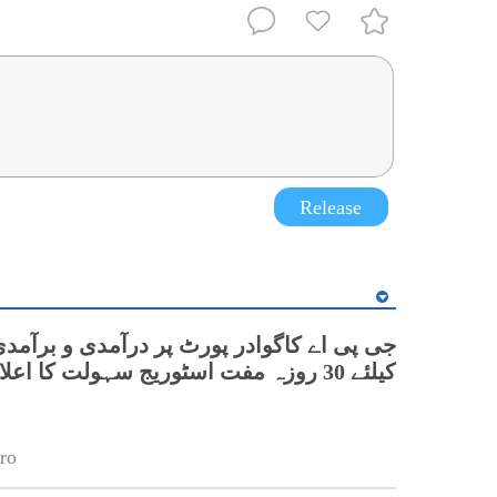
Release
جی پی اے کاگوادر پورٹ پر درآمدی و برآمدی
کیلئے 30 روزہ مفت اسٹوریج سہولت کا اعلان
ro