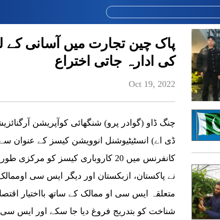
پاک چین تجارت میں آسانی کے ل
کی ادارہ جاتی اختراع
Oct 19, 2022
چنگ ڈاو (گوادر پرو) شنگھائی کوآپریشن آرگنائز
ڈی اے) انسٹیٹیوشنل انوویشن کیسز کے عنوان سے
کانفرنس میں 20 کاروباری کیسز کو مرک
نے پاکستان، ازبکستان اور دیگر ایس سی اوممالک ک
متعلقہ ایس سی او ممالک کے ساتھ بااختیار اقتصاد
شناخت کو بتدریج فروغ دیا جا سکے اور ایس سی 