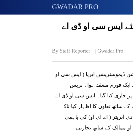
GWADAR PRO
ئے ایس سی او ڈی اے
By Staff Reporter   | 
Gwadar Pro
یشن ڈیموسٹریشن ایریا ( ایس سی او
 ایک فورم منعقد ہوا۔ پریس
زی طور پر جاری کیا گیا۔ ایس سی او ڈی اے
ے ساتھ تعاون کا اظہار کیا تاکہ
ی آپریٹر ( اے ای او) کی باہمی
او ممالک کے ساتھ تجارتی