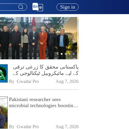
Sign in
پاکستانی محقق کا زرعی ترقی
کے لیے مائیکروبیل ٹیکنالوجی کے
فروغ پر زور
By 
Gwadar Pro
Aug 7, 2026
Pakistani researcher sees
microbial technologies boosting
Pakistan's agriculture
By 
Gwadar Pro
Aug 7, 2026