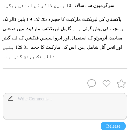
سرگرمیوں سے سالانہ 10 بلین ڈالر کی آمدنی ہوگی۔
پاکستان کی لبریکنٹ مارکیٹ کا حجم 2025 تک 1.9 بلین ڈالر تک
پہنچنے کی پیش گوئی ہے۔ گلوبل لبریکنٹس مارکیٹ میں صنعتی
مقاصد، آٹوموٹو کے استعمال اور ایرو اسپیس فنکشن کے لیے گیئر
اور انجن آئل شامل ہیں اس کی مارکیٹ کا حجم 129.81 بلین
ڈالر تک پہنچ گئی ہے۔
Release