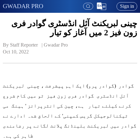
GWADAR PRO
Sign in
چینی لبریکنٹ آئل انڈسٹری گوادر فری
زون فیز 2 میں آغاز کو تیار
By Staff Reporter   | 
Gwadar Pro
Oct 10, 2022
گوادر (گوادر پرو) ایک اہم پیشرفت ، چینی لبریکنٹ
آئل انڈسٹری گوادر فری زون فیز ٹو میں کام شروع
کرنے کیلئے تیار ہے، چین کی انٹرپرائز ' ہینگ می
ٹیکنالوجیکل گریس کمپنی' کے الحاق شدہ ادارے نے
گوادر میں لبریکنٹ بلینڈنگ پلانٹ لگانے پر رضامندی
ظاہر کی ہے۔