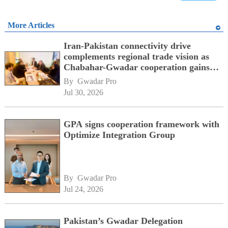
More Articles
Iran-Pakistan connectivity drive
complements regional trade vision as
Chabahar-Gwadar cooperation gains
momentum alongside China's BRI
By 
Gwadar Pro
network
Jul 30, 2026
GPA signs cooperation framework with
Optimize Integration Group
By 
Gwadar Pro
Jul 24, 2026
Pakistan’s Gwadar Delegation