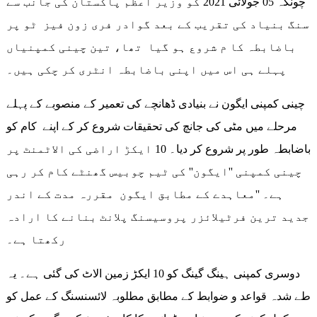
چونکہ 05 جولائی 2021 کو وزیر اعظم پاکستان کی جانب سے
سنگ بنیاد کی تقریب کے بعد گوادر فری زون فیز ٹو پر
باضابطہ کا م شروع ہو گیا تھا، تین چینی کمپنیاں
پہلے ہی اس میں اپنی باضابطہ انٹری کر چکی ہیں۔
چینی کمپنی ایگون نے بنیادی ڈھانچے کی تعمیر کے منصوبے کے پہلے
مرحلے میں مٹی کی جانچ کی تحقیقات شروع کر کے اپنے کام کو
باضابطہ طور پر شروع کر دیا۔ 10 ایکڑ اراضی کی الاٹمنٹ پر
چینی کمپنی ''ایگون'' کی ٹیم چوبیس گھنٹے کام کر رہی
ہے۔ ''معاہدے کے مطابق ایگون مقررہ مدت کے اندر
جدید ترین فرٹیلائزر پروسیسنگ پلانٹ بنانے کا ارادہ
رکھتا ہے۔
دوسری کمپنی ہینگ گینگ کو 10 ایکڑ زمین الاٹ کی گئی ہے۔ یہ
طے شدہ قواعد و ضوابط کے مطابق مطلوبہ لائسنسنگ کے عمل کو