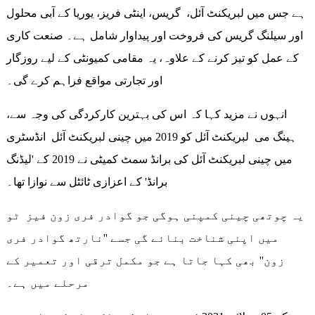
ہے جس میں لبریکنٹ آئل، گریس، اینٹی فریز، یوریا کے آبی محلول
اور سیلنگ گریس کی فروخت اور پیداوار شامل ہے۔ صنعت کاری
کے عمل کو تیز کرنے کے علاوہ، یہ مقامی کمیونٹی کے لیے روزگار
اور تجارتی مواقع فراہم کرے گی۔
انہوں نے مزید کہا کہ اس کی بہترین کارکردگی کی وجہ سے،
ہینگ می لبریکنٹ آئل کو 2019 میں چینی لبریکنٹ آئل انڈسٹری
میں چینی لبریکنٹ آئل کی برانڈ سمٹ کمیٹی نے 2019 کے 'لیڈنگ
برانڈ' کے اعزازی ٹائٹل سے نوازا تھا۔
یہ چوتھی چینی کمپنی ہوگی جو گوادر فری زون فیز ٹو
میں اپنی شناخت بنائے گی جسے ''نارتھ گوادر فری
زون'' بھی کہا جاتا ہے جو مکمل ترقی اور تعمیر کے
مرحلے میں ہے۔