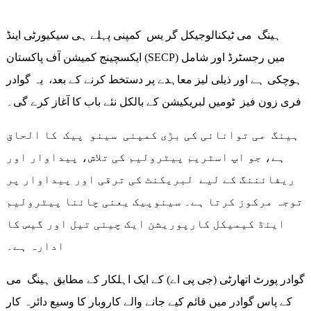
ہینگ می ٹیکنالوجیکل گر یس کمپنی پہلے ہی سیکیورٹی اینڈ
ایکسچینج کمیشن آف پاکستان (SECP) میں رجسٹرڈ اور شامل
ہوچکی ہے اور ذیلی لیز معاہدے پر دستخط کرنے کے بعد، یہ گوادر
فری زون فیز ٹومیں لبریکیشن کے بالکل نئے باب کا آغاز کرے گی۔
ہینگ می توانائی کی بڑی کمپنی سینو پیک کا الحاق
ہے، جو اپ اسٹریم پیٹرولیم کی تلاش، پیداوار اور
ریفائننگ کے لیے لبریکنٹ کی ترقی اور پیداوار پر
توجہ مرکوز کرتا ہے۔ سینوپیک یعنی چائنا پیٹرولیم
اینڈ کیمیکل کارپوریشن ایک چینی تیل اور گیس کا
ادارہ ہے۔
گوادر پورٹ اتھارٹی (جی پی اے) کے ایک اہلکار کے مطابق ہینگ می
کے پاس گوادر میں قائم کیے جانے والے کاروبار کا وسیع دائرہ کار