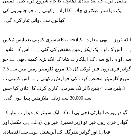
مکمل کرنے کے بعد بنیادی ڈھانچے کا کام شروع کرے گی۔ کمپنی
ایک دوا ساز فیکٹری چلانے کا ارادہ رکھتی ہے جو جانوروں کی
کھالوں سے دوائی تیار کرے گی۔
تیسری کمپنی یعنیایس ٹیکس(Essatex)انڈسٹریز نے بھی معاہدہ کیا
ہے۔ اس کے لیے ایک ایکڑ زمین مختص کی گئی ہے۔ اس کے علاوہ
سی او پی ایچ سی کے اہلکار نے بتایا کہ ایک بڑی کمپنی بھی ہے جو
گوادر فری زون فیز ٹوکی کل 9.3 مربع کلومیٹر زمین میں سے 7.5
مربع کلومیٹر مختص کرنے کی خواہش رکھتی ہے۔ اس کمپنی نے
3 بلین سے 4 بلین ڈالر تک سرمایہ کاری کرنے کا اعلان کیا جس
سے 30,000 سے زیادہ ملازمتیں پیدا ہوں گی۔
گوادر پورٹ اتھارٹی (جی پی اے) کے ایک سینئر عہدیدار نے بتایا کہ
گوادر فری زون فیز ٹو (زیر تعمیر)، فیز ون (پہلے ہی مکمل اور
فعال) اور گوادر بندرگاہ کے آپریشنل ہونے سے اقتصادی