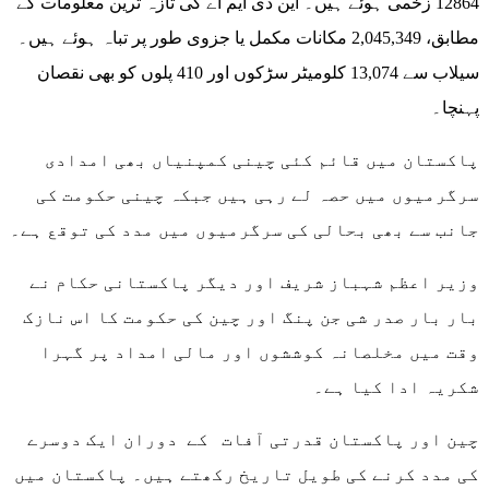
12864 زخمی ہوئے ہیں۔ این ڈی ایم اے کی تازہ ترین معلومات کے
مطابق، 2,045,349 مکانات مکمل یا جزوی طور پر تباہ ہوئے ہیں۔
سیلاب سے 13,074 کلومیٹر سڑکوں اور 410 پلوں کو بھی نقصان
پہنچا۔
پاکستان میں قائم کئی چینی کمپنیاں بھی امدادی
سرگرمیوں میں حصہ لے رہی ہیں جبکہ چینی حکومت کی
جانب سے بھی بحالی کی سرگرمیوں میں مدد کی توقع ہے۔
وزیر اعظم شہباز شریف اور دیگر پاکستانی حکام نے
بار بار صدر شی جن پنگ اور چین کی حکومت کا اس نازک
وقت میں مخلصانہ کوششوں اور مالی امداد پر گہرا
شکریہ ادا کیا ہے۔
چین اور پاکستان قدرتی آفات کے دوران ایک دوسرے
کی مدد کرنے کی طویل تاریخ رکھتے ہیں۔ پاکستان میں