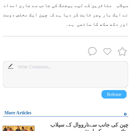
سیلاب متاثرین کے لیے بیجنگ کی جانب سے جاری امداد
نے ایک بار پھر ثابت کر دیا ہے کہ چین ایک مخلص دوست
اور دکھ سکھ کا ساتھی ہے۔
Release
More Articles
چین کی جانب سےنارووال کے سیلاب