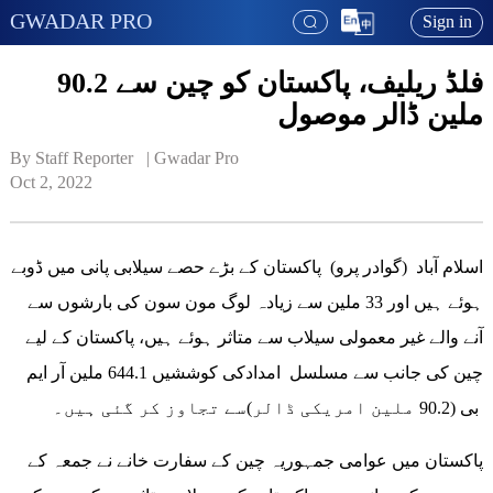
GWADAR PRO
Sign in
فلڈ ریلیف، پاکستان کو چین سے 90.2
ملین ڈالر موصول
By Staff Reporter   | 
Gwadar Pro
Oct 2, 2022
اسلام آباد (گوادر پرو) پاکستان کے بڑے حصے سیلابی پانی میں ڈوبے
ہوئے ہیں اور 33 ملین سے زیادہ لوگ مون سون کی بارشوں سے
آنے والے غیر معمولی سیلاب سے متاثر ہوئے ہیں، پاکستان کے لیے
چین کی جانب سے مسلسل امدادکی کوششیں 644.1 ملین آر ایم
بی (90.2 ملین امریکی ڈالر)سے تجاوز کر گئی ہیں۔
پاکستان میں عوامی جمہوریہ چین کے سفارت خانے نے جمعہ کے