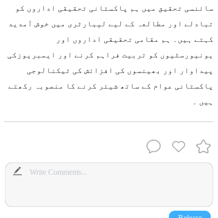
سائنسی تحقیق میں ہم پاکستانی تحقیقی اداروں کو
تبادلے اور مطالعہ کے لیے لیبارٹری میں خوش آمدید
کہتے ہیں۔ ہم مقامی تحقیقی اداروں اور
یونیورسٹیوں کو تربیت فراہم کرنے اور ایمبریوزکی
پیداوار اور بھینسوں کی افزائش کی ٹیکنالوجی
پاکستانی عوام کے ساتھ شیئر کرنے کا منصوبہ رکھتے
ہیں ۔
Release