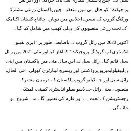
سیل کے "چین پاکستان بیماری سے پاک چراگاہ اور افزائش
پراجیکٹ" کو حال ہی میں منعقدہ چین پاکستان زرعی مشترکہ
ورکنگ گروپ کے تیسرے اجلاس میں دوبارہ چائنا پاکستان اکنامک
کے تحت زرعی منصوبوں کی پہلی کھیپ میں شامل کیا گیا۔
اکتوبر 2020 میں رائل گروپ نے باضابطہ طور پر "ڈیری بفیلو
انڈسٹری اپ گریڈنگ پروجیکٹ" کا آغاز کیا اور مئی 2021 میں رائل
سیل قائم کیا۔ رائل سیل نے اس سال مئی میں پاکستان میں اپنی
پہلیبفیلوایمبریو پروڈکشن اور ریسرچ لیبارٹری کھولی۔ فی الحال،
رائل سیل اور جے ڈبلیو گروپ پاکستان کے درمیان مشترکہ
منصوبہ، یعنی رائل جے ڈبلیو بفیلو انڈسٹری کمپنی، لمیٹڈ،
رجسٹریشن کے تحت ہے اور فارم کی تعمیر اگلے ماہ شروع ہو
جائے گی۔