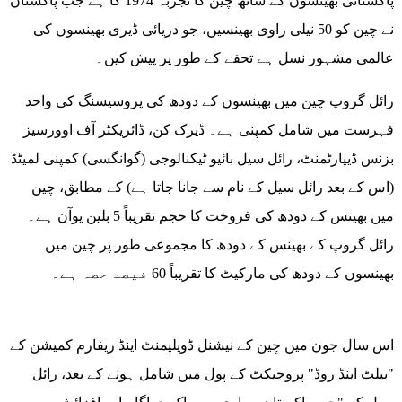
پاکستانی بھینسوں کے ساتھ چین کا تجربہ 1974 کا ہے جب پاکستان
نے چین کو 50 نیلی راوی بھینسیں، جو دریائی ڈیری بھینسوں کی
عالمی مشہور نسل ہے تحفے کے طور پر پیش کیں۔
رائل گروپ چین میں بھینسوں کے دودھ کی پروسیسنگ کی واحد
فہرست میں شامل کمپنی ہے۔ ڈیرک کن، ڈائریکٹر آف اوورسیز
بزنس ڈیپارٹمنٹ، رائل سیل بائیو ٹیکنالوجی (گوانگسی) کمپنی لمیٹڈ
(اس کے بعد رائل سیل کے نام سے جانا جاتا ہے) کے مطابق، چین
میں بھینس کے دودھ کی فروخت کا حجم تقریباً 5 بلین یوآن ہے۔
رائل گروپ کے بھینس کے دودھ کا مجموعی طور پر چین میں
بھینسوں کے دودھ کی مارکیٹ کا تقریباً 60 فیصد حصہ ہے۔
اس سال جون میں چین کے نیشنل ڈویلپمنٹ اینڈ ریفارم کمیشن کے
"بیلٹ اینڈ روڈ" پروجیکٹ کے پول میں شامل ہونے کے بعد، رائل