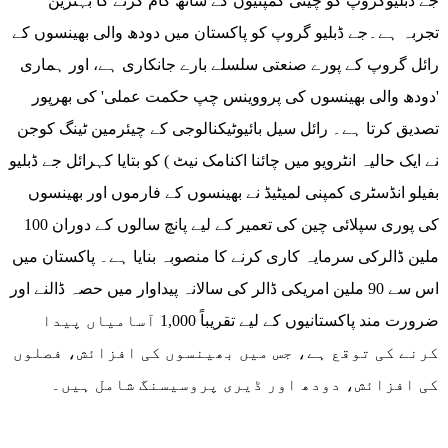
جے ڈبلیوگروپ کو چینی کمپنیوں کے ساتھ کام کرنے کا بہترین
تجربہ ہے۔جے ڈبلیو گروپ کو پاکستان میں دودھ والی بھینسوں کے
رائل گروپ کے پورے صنعتی سلسلے بارے جانکاری ہے، اور ہماری
'دودھ والی بھینسوں کی پرووینس چپ حکمت عملی' کی بھرپور
تصدیق کرتا ہے۔ رائل سیل بائیوٹیکنالوجی کے چیئرمین ٹینگ کوجن
نے ایک حالیہ انٹرویو میں چائنا اکنامک نیٹ ) کو بتایا کہرائل جے ڈبلیو
بفیلو انڈسٹری کمپنی لمیٹیڈ نے بھینسوں کے فارموں اور بھینسوں
کی پوری سپلائی چین کی تعمیر کے لیے پانچ سالوں کے دوران 100
ملین ڈالرکی سرمایہ کاری کرنے کا منصوبہ بنایا ہے۔ پاکستان میں
اس سے 90 ملین امریکی ڈالر کی سالانہ پیداوار میں حصہ ڈالنے اور
ضرورت مند پاکستانیوں کے لیے تقریباً 1,000 آسامیاں پیدا
کرنے کی توقع ہے، جس میں بھینسوں کی افزائش، فصلوں
کی افزائش، دودھ اور ڈیری پروسیسنگ شامل ہیں۔