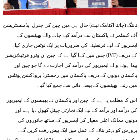
ناننگ (چائنا اکنامک نیٹ) حال ہی میں چین کی جنرل ایڈمنسٹریشن
آف کسٹمز نے پاکستان سے درآمد کیے جانے والے بھینسوں کے
ایمبریوز کے لیے قرنطینہ کی ضروریات پر ایک نوٹس جاری کیا،
جس میں کہا گیا ہے کہ چین ان وٹرو فرٹیلائزیشن (IVF) کے ذریعے
پیدا ہونے والے ایمبریوز کی درآمد کی اجازت دے گا جو چین اور
پاکستان دونوں کے ذریعے پاکستان میں رجسٹرڈ پروڈکشن یونٹس
میں زندہ بھینسوں کے بیضہ دانی سے جمع کیا گیا۔
اس کا مطلب یہ ہے کہ چین اور پاکستان نے بھینسوں کے ایمبریوز
کی درآمد اور برآمد کے لیے ایک تجارتی چینل کھول دیا ہے، اور
دونوں ممالک اعلیٰ معیار کی ایمبریوز کے ساتھ جانوروں کی
پرورش کو بہتر بنانے کے عمل میں ایک پیش رفت کریں گے۔