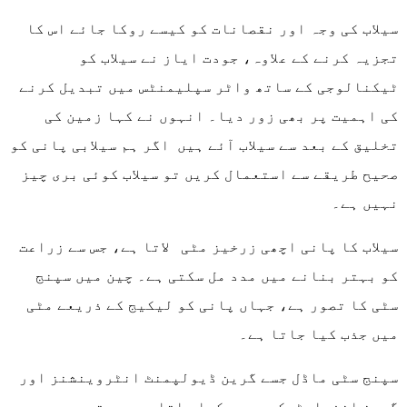
سیلاب کی وجہ اور نقصانات کو کیسے روکا جائے اس کا
تجزیہ کرنے کے علاوہ، جودت ایاز نے سیلاب کو
ٹیکنالوجی کے ساتھ واٹر سپلیمنٹس میں تبدیل کرنے
کی اہمیت پر بھی زور دیا۔ انہوں نے کہا زمین کی
تخلیق کے بعد سے سیلاب آئے ہیں اگر ہم سیلابی پانی کو
صحیح طریقے سے استعمال کریں تو سیلاب کوئی بری چیز
نہیں ہے۔
سیلاب کا پانی اچھی زرخیز مٹی لاتا ہے، جس سے زراعت
کو بہتر بنانے میں مدد مل سکتی ہے۔ چین میں سپنج
سٹی کا تصور ہے، جہاں پانی کو لیکیج کے ذریعے مٹی
میں جذب کیا جاتا ہے۔
سپنج سٹی ماڈل جسے گرین ڈیولپمنٹ انٹروینشنز اور
گرین انفراسٹرکچر بھی کہا جاتا ہے، بہتر