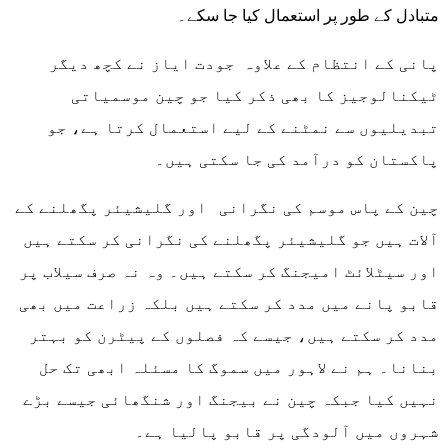
متبادل کے طور پر استعمال کیا جا سکے۔
پانی کے انتظام کے علاوہ جودت ایاز نے کچھ دیگر
ٹیکنالوجیز کا بھی ذکر کیا جو چین موسمیاتی
تبدیلیوں سے نمٹنے کے لیے استعمال کرتا ہے، جو
پاکستان کو درآمد کی جا سکتی ہیں۔
چین کے پاس موسم کی نگرانی اور گلیشیئر پگھلنے کے
آلات ہیں جو گلیشیئر پگھلنے کی نگرانی کر سکتے ہیں
اور سیٹلائٹ امیجنگ کر سکتے ہیں۔ وہ نہ صرف سیلاب پر
قابو پانے میں مدد کر سکتے ہیں بلکہ زراعت میں بھی
مدد کر سکتے ہیں، جیسے کہ فصلوں کے پیٹرن کو بہتر
بنانا۔ ہم نے لاہور میں سموگ کا مسئلہ ابھی تک حل
نہیں کیا جبکہ چین نے بیجنگ اور شنگھائی جیسے بڑے
شہروں میں آلودگی پر قابو پالیا ہے۔