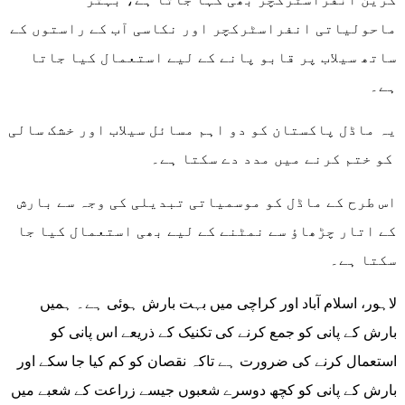
ماحولیاتی انفراسٹرکچر اور نکاسی آب کے راستوں کے
ساتھ سیلاب پر قابو پانے کے لیے استعمال کیا جاتا
ہے۔
یہ ماڈل پاکستان کو دو اہم مسائل سیلاب اور خشک سالی
کو ختم کرنے میں مدد دے سکتا ہے۔
اس طرح کے ماڈل کو موسمیاتی تبدیلی کی وجہ سے بارش
کے اتار چڑھاؤ سے نمٹنے کے لیے بھی استعمال کیا جا
سکتا ہے۔
لاہور، اسلام آباد اور کراچی میں بہت بارش ہوئی ہے۔ ہمیں
بارش کے پانی کو جمع کرنے کی تکنیک کے ذریعے اس پانی کو
استعمال کرنے کی ضرورت ہے تاکہ نقصان کو کم کیا جا سکے اور
بارش کے پانی کو کچھ دوسرے شعبوں جیسے زراعت کے شعبے میں