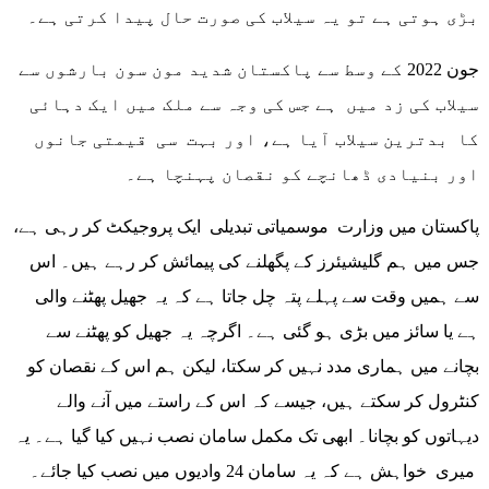
بڑی ہوتی ہے تو یہ سیلاب کی صورت حال پیدا کرتی ہے۔
جون 2022 کے وسط سے پاکستان شدید مون سون بارشوں سے
سیلاب کی زد میں ہے جس کی وجہ سے ملک میں ایک دہائی
کا بدترین سیلاب آیا ہے، اور بہت سی قیمتی جانوں
اور بنیادی ڈھانچے کو نقصان پہنچا ہے۔
پاکستان میں وزارت موسمیاتی تبدیلی ایک پروجیکٹ کر رہی ہے،
جس میں ہم گلیشیئرز کے پگھلنے کی پیمائش کر رہے ہیں۔ اس
سے ہمیں وقت سے پہلے پتہ چل جاتا ہے کہ یہ جھیل پھٹنے والی
ہے یا سائز میں بڑی ہو گئی ہے۔ اگرچہ یہ جھیل کو پھٹنے سے
بچانے میں ہماری مدد نہیں کر سکتا، لیکن ہم اس کے نقصان کو
کنٹرول کر سکتے ہیں، جیسے کہ اس کے راستے میں آنے والے
دیہاتوں کو بچانا۔ ابھی تک مکمل سامان نصب نہیں کیا گیا ہے۔ یہ
میری خواہش ہے کہ یہ سامان 24 وادیوں میں نصب کیا جائے۔