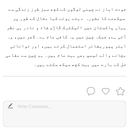
جودت ایاز نے چینی لوگوں کے کچھ سبز طرز زندگی سے
سیکھنے کا مشورہ دیتے ہوئے کہا مثال کے طور پر
یہاں پاکستان میں الیکٹرک گاڑی شاذ و نادر ہی نظر
آتی ہے، جبکہ چین میں یہ کافی عام ہے۔ گھر میں، وہ
ایئر پیوریفائر استعمال کرتے ہیں، اور توانائی
بچانے والے لیمپ بھی بہت عام ہیں۔ ہم چین سے مقامی
حل کے بارے میں بہت کچھ سیکھ سکتے ہیں۔