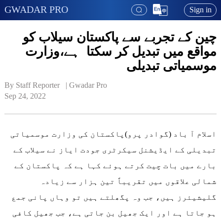
GWADAR PRO
Sign in
چین کے تجربے سے پاکستان سیلاب کو
مواقع میں تبدیل کر سکتا ہے،وزارت
موسمیاتی تبدیلی
By Staff Reporter   | 
Gwadar Pro
Sep 24, 2022
اسلام آ باد (گوادر پرو)پاکستان کی وزارت موسمیاتی
تبدیلی کے ایڈیشنل سیکرٹری جودت ایاز نے سیلاب کے
بارے میں بات چیت کرتے ہوئے کہا ہے کہ پاکستان کے
شمالی علاقوں میں تقریباً تین ہزار سے زیادہ
گلیشیئرز ہیں، جب وہ پگھلتے ہیں تو وہاں پانی جمع
ہو جاتا ہے اور ایک جھیل بن جاتی ہے، جب جھیل کافی