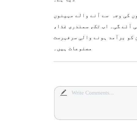
وں کی وجہ سے آنے والے مہینوں
 آئے گی۔ اب تک، سمندری غذا،
 کو برآمد ہونے والی سرفہرست
مصنوعات ہیں۔