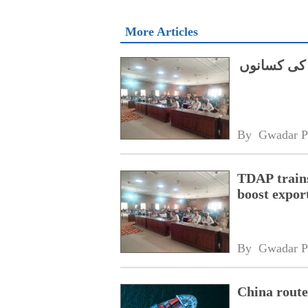
More Articles
 کی کسانوں
By 
Gwadar P
TDAP trains
boost expor
By 
Gwadar P
China route