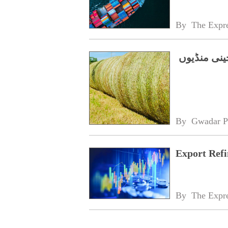
By 
The Expre
ینی منڈیوں
By 
Gwadar P
Export Refi
By 
The Expre