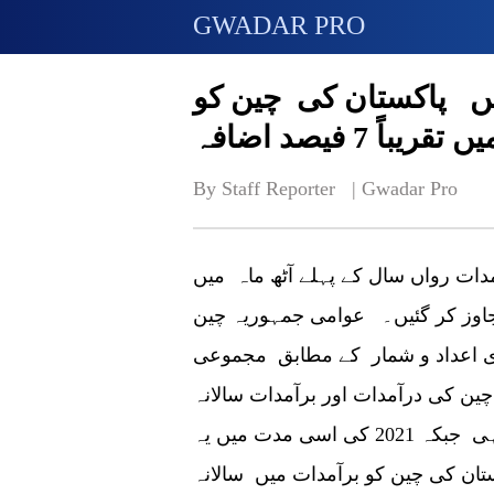
GWADAR PRO
یں پاکستان کی چین کو
باً 7 فیصد اضافہ
By Staff Reporter   | 
Gwadar Pro
مدات رواں سال کے پہلے آٹھ ماہ میں
 2.40 بلین ڈالر سے تجاوز کر گئیں۔ عوامی جمہوریہ چین
 اعداد و شمار کے مطابق مجموعی
20 تک پاکستان سے چین کی درآمدات اور برآمدات سالانہ
7.28 فیصد اضافے کیساتھ 18.41 بلین ڈالر رہی جبکہ 2021 کی اسی مدت میں یہ
اکستان کی چین کو برآمدات میں سالانہ