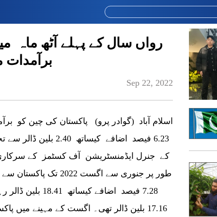
رواں سال کے پہلے آٹھ ماہ م
برآمدات میں تقری
Sep 22, 2022
اسلام آباد (گوادر پرو) پاکستان کی چین کو برآ
6.23 فیصد اضافے کیساتھ
کے جنرل ایڈمنسٹریشن آف کسٹمز کے سرکاری
طور پر جنوری سے اگست 22
17.16 بلین ڈالر تھی۔ اگست کے مہینے میں پ