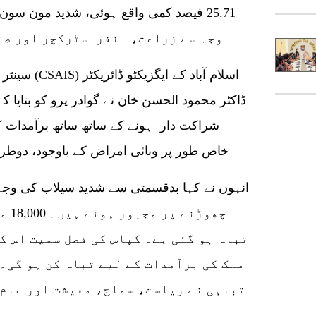
وجہ سے زراعت، انفراسٹرکچر اور صن
سینٹر فار سا
ڈاکٹر محمود الحسن خان نے گوادر پرو کو بتایا 
شراکت دار ہونے کے ساتھ ساتھ برآمدات ک
خاص طور پر وبائی امراض کے باوجود، دوطر
چھوڑ
تباہ ہو گئی ہے۔ کپاس کی فصل سمیت اس ک
ملک کی برآمدات کے لیے تباہ کن ہو گی۔
تباہی نے ریاست، سماج، معیشت اور عام 