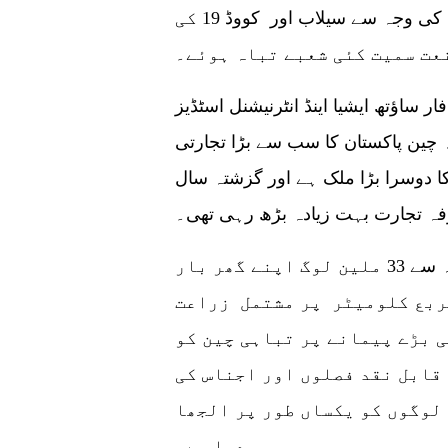
25.71 فیصد کمی واقع ہوئی، شدید مون سون کی وجہ سے سیلاب اور کووڈ 19 کی
عت سمیت کئی شعبے تباہ ہوئے۔
ؤتھ ایشیا اینڈ انٹرنیشنل اسٹڈیز (CSAIS) اسلام آباد کے ایگزیکٹو ڈائریکٹر
کہ چین پاکستان کا سب سے بڑا تجارتی
ا دوسرا بڑا ملک ہے اور گزشتہ سال
فہ تجارت بہت زیادہ بڑھ رہی تھی۔
انہوں نے کہا بدقسمتی سے شدید سیلاب کی وجہ سے 33 ملین لوگ اپنے گھر بار
نے پر مجبور ہوئے ہیں۔ 18,000 مربع کلومیٹر پر مشتمل زراعت
ی بڑے پیمانے پر تباہی چین کو
 قابل نقد فصلوں اور اجناس کی
لوگوں کو یکساں طور پر الجھا
دیا ہے۔