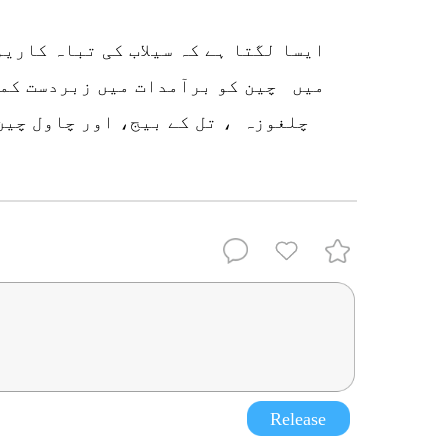
ایسا لگتا ہے کہ سیلاب کی تباہ کاری
میں چین کو برآمدات میں زبردست کمی
چلغوزہ ، تل کے بیج، اور چاول چین
Release