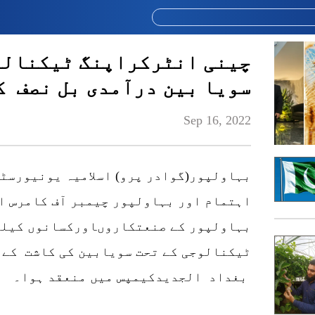
چینی انٹرکراپنگ ٹیکنالو
سویا بین درآمدی بل نصف ک
Sep 16, 2022
بہاولپور(گوادر پرو) اسلامیہ یونیورسٹی
اہتمام اور بہاولپور چیمبر آف کامرس ا
بہاولپور کے صنعتکاروںاورکسانوں کیلئ
ٹیکنالوجی کے تحت سویابین کی کاشت کے ب
بغداد الجدیدکیمپس میں منعقد ہوا۔