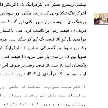
نیشنل ریسرچ سنٹر آف انٹرکراپنگ کے ڈائریکٹر ڈ
انٹرکراپنگ ٹیکنالوجی کے ذریعے مکئی اور سویاب
بریفنگ دی۔ موسم بہار میں مکئی اور گنے کے س
ذریعے 20 فیصد رقبے پر کاشت کرنے سے پاکست
رقبے پر سویا بین گندم کی سٹرپ ا انٹرکراپنگ ٹیک
سویا بین کے درآمدی ب
پاکستان اپنے 10 سے 20 فیصد رقبے پ
اپنے سویا بین کے درآمدی بل کا 45 فیصد کم کر سکتا ہے۔
پاکستان میں مکئی کی موجودہ پیداوار کو
بین کی پیداوار میں اضافہ کرنے کی نمای