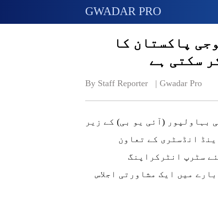
GWADAR PRO
جی پاکستان کا
ر سکتی ہے
By Staff Reporter   | 
Gwadar Pro
 بہاولپور (آئی یو بی) کے زیر
ینڈ انڈسٹری کے تعاون
ے سٹرپ انٹرکراپنگ
ارے میں ایک مشاورتی اجلاس