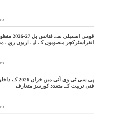
ro
قومی اسمبلی سے فنانس بل 27-26
انفراسٹرکچر منصوبوں کے لیے اربوں روپے 
ro
پی سی ٹی وی آئی میں خزا
فنی تربیت کے متعدد کورسز متعارف
ro