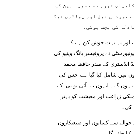
امیاب تجربے سے سویا بین کی
ے خوردنی تیل اور پولٹری فیڈ
چینی تجربے سے متعلق معلومات بہت قیمتی ہیں، اور یہ بہت خوش کن ہے کہ
ورسٹی نے پروفیسر یانگ وینیو کی
ینڈ انڈسٹری کے صدر حافظ محمد
ں میں شامل کیا گیا ہے، جس کی
ب ہوں گے۔ انہوں نے آئی یو بی کے
لکی زراعت اور معیشت کو بہتر
 کی۔
حوالے سے کسانوں اور صنعتکاروں
یا جائے گا۔