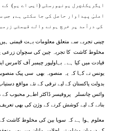
ایگریکلچرل یونیورسٹی (ایس اے یو) کے ک
اعلیٰ پیداوار حاصل کی جا سکتی ہے، جس س
کی درآمد پر خرچ ہونے والے قیمتی زرمبادلہ کی بچت ہوگی۔
مخلوط کاشت کا تجربہ چین کی سچوان زرعی یونی
قیادت میں کیا ہے۔ بہاولپور چیمبر آف کامرس ا
یونس نے کہا کہ یہ منصوبہ بھی سی پیک منصوبو
بدولت پاکستان کے لیے ترقی کے نئے مواقع دستیا
وائس چانسلر پروفیسر ڈاکٹر اطہر محبوب کے م
بنانے کے لیے کوشش کرنے کے وژن کی بھی تعریف
معلوم ہوا ہے کہ سویا بین کی مخلوط کاشت کے 
کے درمیان مشاورتی اجلاس ملتان میں بھی منعقد ک