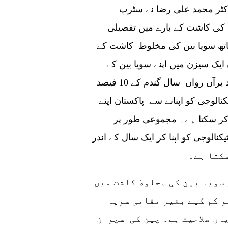
اکٹر محمد علی رضا نے سٹرپ
ین کی کاشت کے بارے میں تفصیلی
اتھ سویا بین کی مخلوط کاشت کے
ان ایک سیزن میں اپنے سویا بین کے
درآمدی بل کو 30 فیصد تک کم کر سکتا ہے۔ مزید برآں رواں سال گندم کے 10 فیصد
نالوجی کو اپنانے سے پاکستان اپنے
ل میں مزید 15 فیصد کمی کر سکتا ہے۔ مجموعی طور پر
ر صرف اس ٹیکنالوجی کو اپنا کر ایک سال کے اندر
ڈاکٹر محمد علی رضا نے کہا کہ مکئی اور سویا بین کی مخلوط کاشت میں
 کم کیے بغیر مقامی سویا
اں صلاحیت ہے۔ چین کی سچوان