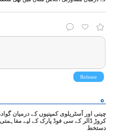
Release
کروڑ ڈالر کے سی فوڈ پارک کے لیے مفاہمتی 
دستخط