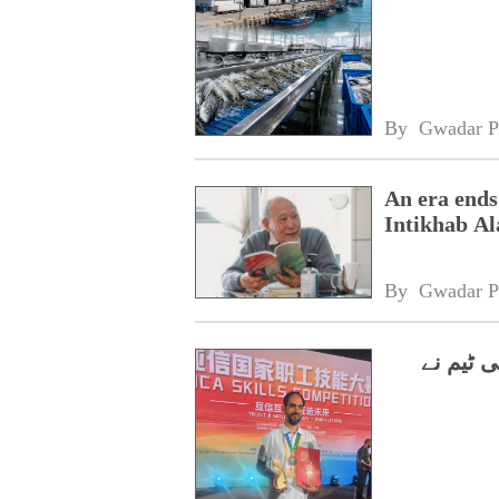
By 
Gwadar P
An era ends
Intikhab A
By 
Gwadar P
 ٹیم نے