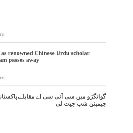
ro
 as renowned Chinese Urdu scholar
lam passes away
ro
گوانگژو میں سی آئی سی اے مقابلے،پاکستانی
چیمپئن شپ جیت لی