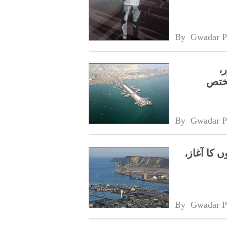
By 
Gwadar P
20 منظور،
مختص
By 
Gwadar P
ں 2026 کے داخلوں کا آغاز،
By 
Gwadar P