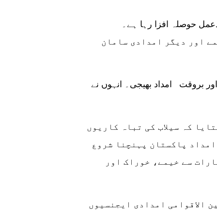
وزیر خارجہ بلاول بھٹونے کہا کہ بین الاقوامی ردعمل حوصلہ افزا رہا ہے۔
میں، چار چینی طیاروں نے کل 3000 خیمے اور دیگر امدادی سامان
وزیر خارجہ نے کہا کہ چین نے تیزی سے کام کیا اور بروقت امداد بھیجی۔ انہوں نے
ایا کہ سیلاب کی تباہ کاریوں
 امداد پاکستان پہنچنا شروع
ارات سے خیمے، خوراک اور
ن الاقوامی امدادی ایجنسیوں