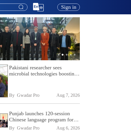
Sign in
Pakistani researcher sees
microbial technologies boosting
Pakistan's agriculture
By 
Gwadar Pro
Aug 7, 2026
Punjab launches 120-session
Chinese language program for
SPU
By 
Gwadar Pro
Aug 6, 2026