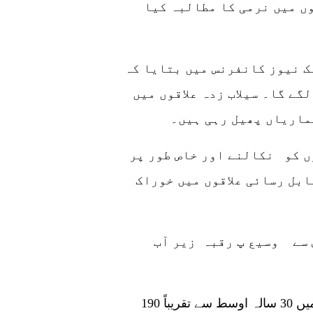
ں میں نرمی کا مطالبہ کیا
ک نیوز کانفرنس میں بتایا کہ
گے گا۔ سیلاب زدہ علاقوں میں
ماریاں پھیل رہی ہیں۔
ں کو نکالنے اور خاص طور پر
بل رسائی علاقوں میں خوراک
دریائے سندھ میں پانی کا بڑا ریلا ہے جس سے وسیع پ رقبہ زیر آب
پاکستان میں اس سال اگست تک کی سہ ماہی میں 30 سالہ اوسط سے تقریباً 190