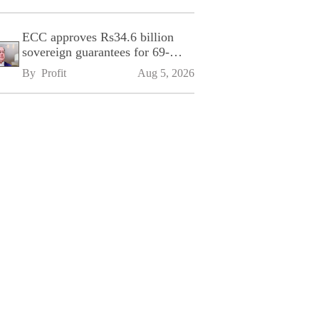
ECC approves Rs34.6 billion
sovereign guarantees for 69-
kilometre Sialkot-Kharian
By 
Profit
Aug 5, 2026
Motorway