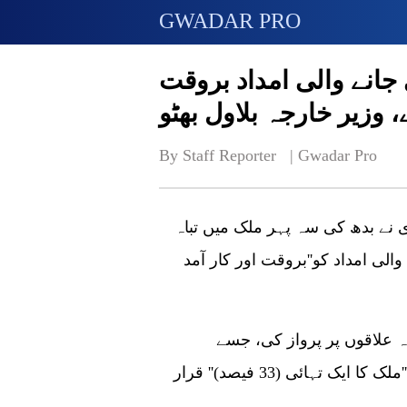
GWADAR PRO
انے والی امداد بروقت
، وزیر خارجہ بلاول بھٹو
By Staff Reporter   | 
Gwadar Pro
ری نے بدھ کی سہ پہر ملک میں تباہ
ی امداد کو''بروقت اور کار آمد
 علاقوں پر پرواز کی، جسے
موسمیاتی تبدیلی کی وزیر شیری رحمان نے پہلے ''ملک کا ایک تہائی (33 فیصد)'' قرار