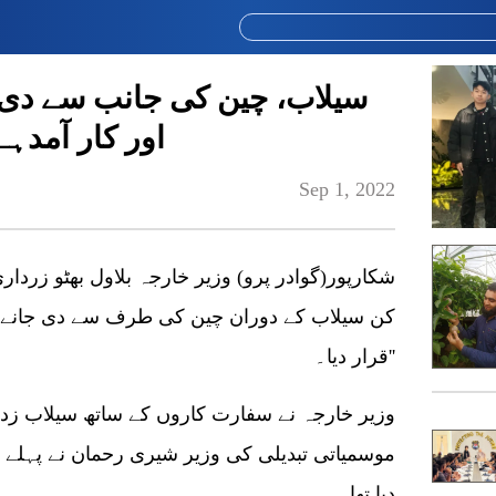
سیلاب، چین کی جانب سے دی ج
اور کار آمدہے
Sep 1, 2022
شکارپور(گوادر پرو) وزیر خارجہ بلاول بھٹو زردا
کن سیلاب کے دوران چین کی طرف سے دی جانے وال
''قرار دیا۔
وزیر خارجہ نے سفارت کاروں کے ساتھ سیلاب زدہ
دیا تھا۔