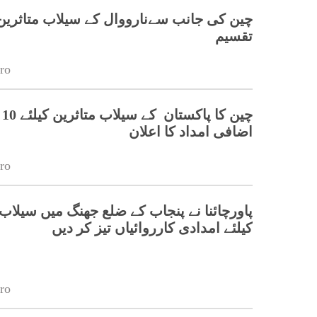
چین کی جانب سےنارووال کے سیلاب متاثرین
تقسیم
ro
چی
اضافی امداد کا اعلان
ro
پاورچائنا نے پنجاب کے ضلع جھنگ میں سیلاب 
کیلئے امدادی کارروائیاں تیز کر دیں
ro