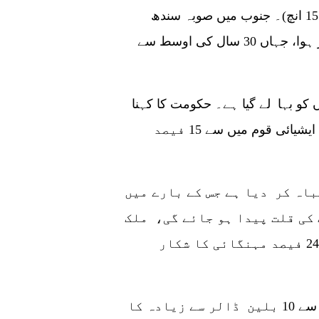
فیصد زیادہ بارش ہوئی، کل 390.7 ملی میٹر (15.38 انچ)۔ جنوب میں صوبہ سندھ
جس کی آبادی 50 ملین تھی، سب سے زیادہ متاثر ہوا، جہاں 30 سال کی اوسط سے
سیلاب گھروں، کاروبار، انفراسٹرکچر اور فصلوں کو بہا لے گیا ہے۔ حکومت کا کہنا
ہے کہ 33 ملین افراد، یا 220 ملین مضبوط جنوبی ایشیائی قوم میں سے 15 فیصد
باہ کر دیا ہے جس کے بارے میں
 کی قلت پیدا ہو جائے گی، ملک
میں خوردنی اشیاء کی قیمتیں پہلے ہی 24.9 فیصد مہنگائی کا شکار
حکومت نے کہا ہے کہ ابتدائی تخمینے میں سیلاب سے 10 بلین ڈالر سے زیادہ کا