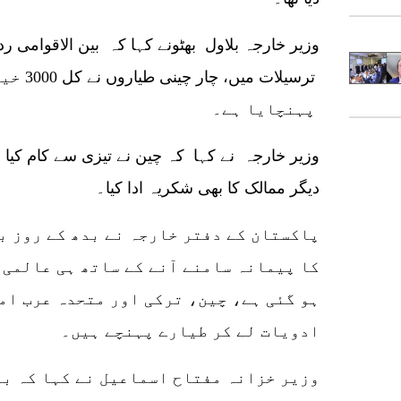
ترسیلات 
پہنچایا ہے۔
دیگر ممالک کا بھی شکریہ ادا کیا۔
پاکستان کے دفتر خارجہ نے بدھ کے روز بت
کا پیمانہ سامنے آنے کے ساتھ ہی عالمی
ہو گئی ہے، چین، ترکی اور متحدہ عرب ام
ادویات لے کر طیارے پہنچے ہیں۔
وزیر خزانہ مفتاح اسماعیل نے کہا کہ بی