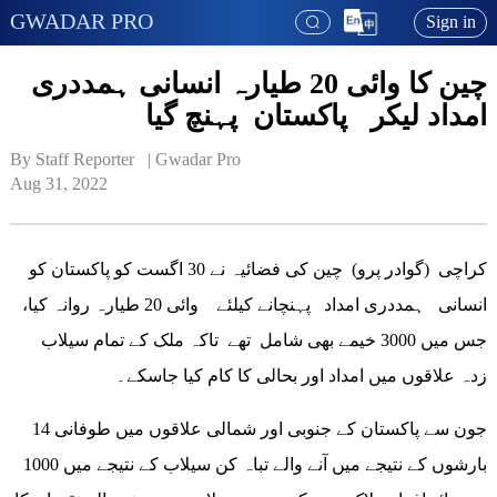
GWADAR PRO
Sign in
چین کا وائی 20 طیارہ انسانی ہمددری
امداد لیکر پاکستان پہنچ گیا
By Staff Reporter   | 
Gwadar Pro
Aug 31, 2022
کراچی (گوادر پرو) چین کی فضائیہ نے 30 اگست کو پاکستان کو
انسانی ہمددری امداد پہنچانے کیلئے وائی 20 طیارہ روانہ کیا،
جس میں 3000 خیمے بھی شامل تھے تاکہ ملک کے تمام سیلاب
زدہ علاقوں میں امداد اور بحالی کا کام کیا جاسکے۔
14 جون سے پاکستان کے جنوبی اور شمالی علاقوں میں طوفانی
بارشوں کے نتیجے میں آنے والے تباہ کن سیلاب کے نتیجے میں 1000