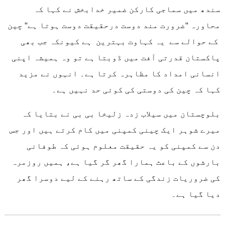
سندھ میں سماجی کارکن ضمیر خدابخش نے کہا کہ
محاورہ ''ضرورت مند دوست درحقیقت دوست ہوتا ہے'' چین
کے حوالے سے یہ کہاوت بہترین ہے کیونکہ جب بھی
پاکستان قدرتی آفت میں ڈوبتا ہے تو وہ ہمیشہ اپنی
انسانی امداد کا مظاہرہ کرتا ہے۔ انہوں نے مزید
کہا کہ چین کی دوستی کی کوئی حد نہیں ہے۔
بلوچستان میں سیلاب زدہ زلیخا بی بی نے بتایا کہ
میرے شوہر ایک چینی کمپنی میں کام کرتے ہیں اور جس
دن سے کمپنی کو یہ حقیقت معلوم ہوئی کہ طوفانی
بارشوں کے باعث ہمارا گھر گر گیا ہے، ہمیں روزمرہ
کی ضروریات زندگی کے ساتھ رہنے کے لیے دوسرا گھر
دیا گیا ہے۔