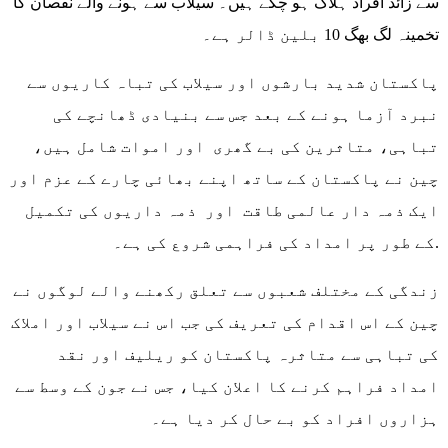
سے زائد افراد ہلاک ہو چکے ہیں۔ سیلاب سے ہونے والے نقصان کا
تخمینہ لگ بھگ 10 بلین ڈالر ہے۔
پاکستان شدید بارشوں اور سیلاب کی تباہ کاریوں سے
نبرد آزما ہونے کے بعد جس سے بنیادی ڈھانچے کی
تباہی، متاثرین کی بے گھری اور اموات شامل ہیں،
چین نے پاکستان کے ساتھ اپنے بھائی چارے کے عزم اور
ایک ذمہ دار عالمی طاقت اور ذمہ داریوں کی تکمیل
کے طور پر امداد کی فراہمی شروع کی ہے۔.
زندگی کے مختلف شعبوں سے تعلق رکھنے والے لوگوں نے
چین کے اس اقدام کی تعریف کی جب اس نے سیلاب اور املاک
کی تباہی سے متاثرہ پاکستان کو ریلیف اور نقد
امداد فراہم کرنے کا اعلان کیا، جس نے جون کے وسط سے
ہزاروں افراد کو بے حال کر دیا ہے۔