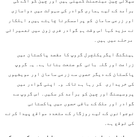
سپلائی چین مینجمنٹ کمپنی ہیں اور چین کو آگے کی
برآمد کے لیے ہماری گوادر کی سہولت میں دواسازی
اور زرعی سامان کو پراسسکرنا چاہتے ہیں، اہلکار
نے مزید کہا اس وقت ہم گوادر فری زون میں تعمیراتی
مرحلے میں ہیں۔
ہینگنگ ایگریکلچرل گروپ کا مقصد پاکستان میں
زراعت اور گلہ بانی کو صنعت بنانا ہے۔ یہ گروپ
پاکستان کے دیگر حصوں سے زرعی سامان اور مویشیوں
کی خریداری کر رہا ہے تاکہ وہ اپنی گوادر میں
پروسیسنگ اور چین کو برآمد کر سکیں۔ اس گروپ سے
گوادر اور ملک کے باقی حصوں میں پاکستانی
نوجوانوں کے لیے روزگار کے متعدد مواقع پیدا کرنے
کی توقع ہے۔