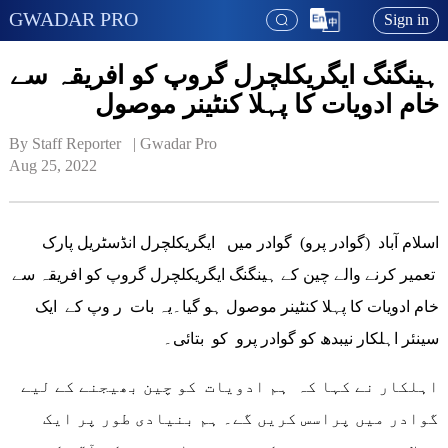
GWADAR PRO
Sign in
ہینگنگ ایگریکلچرل گروپ کو افریقہ سے
خام ادویات کا پہلا کنٹینر موصول
By Staff Reporter   | 
Gwadar Pro
Aug 25, 2022
اسلام آباد (گوادر پرو) گوادر میں ایگریکلچرل انڈسٹریل پارک
تعمیر کرنے والے چین کے ہینگنگ ایگریکلچرل گروپ کو افریقہ سے
خام ادویات کا پہلا کنٹینر موصول ہو گیا۔یہ بات ر وپ کے ایک
سینئر اہلکار نیبدھ کو گوادر پرو کو بتائی۔
اہلکار نے کہا کہ ہم ادویات کو چین بھیجنے کے لیے
گوادر میں پراسس کریں گے۔ ہم بنیادی طور پر ایک