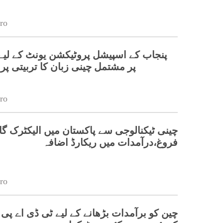
ro
پر مشتمل چینی زبان کا تربیتی پ
ro
چینی ٹیکنالوجی سے پاکستان میں الیکٹرک گا
فروغ،درآمدات میں ریکارڈ اضافہ
ro
چین کو برآمدات بڑھانے کے لیے ٹی ڈی اے پی