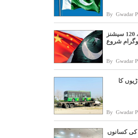
By 
Gwadar P
پنجاب کے اسپیشل پروٹیکشن یونٹ کے لیے 120 سیشنز
روگرام شروع
By 
Gwadar P
ڑیوں کا
By 
Gwadar P
 کی کسانوں