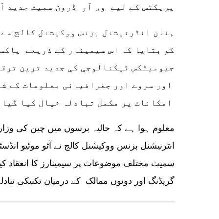
پریکٹس کے لیے وی آر ڈرون سمیت جدید آل
ہنان انٹرنیشنل بزنس ووکیشنل کالج سے 
کو بتایا کہ اس سیمینار کے ذریعے پاکس
جیومیٹکس ٹیکنالوجی کی جدید ترین ترقی 
اور سروے اور جغرافیائی معلومات کے شع
امکانات پر مکمل تبادلہ خیال کیا گیا ہے۔
معلوم ہوا ہے کہ حالیہ برسوں میں چین کی وز
انٹرنیشنل بزنس ووکیشنل کالج نے آٹو موٹیو انڈس
سمیت مختلف موضوعات پر سیمینارز کا انعقاد کیا
گریڈنگ اور دونوں ممالک کے درمیان تکنیکی تبادل