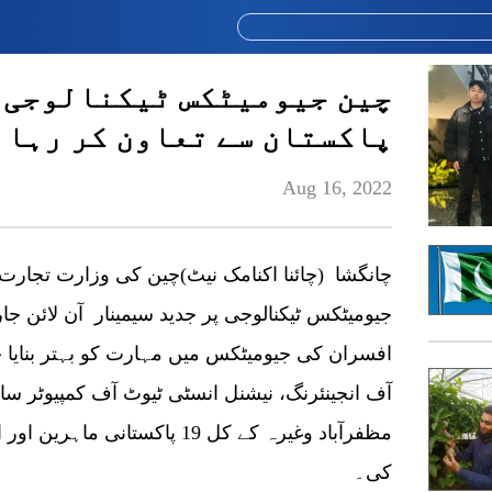
چین جیومیٹکس ٹیکنالوجی ک
پاکستان سے تعاون کر رہا 
Aug 16, 2022
چانگشا (چائنا اکنامک نیٹ)چین کی وزارت تجارت ک
جیومیٹکس ٹیکنالوجی پر جدید سیمینار آن لائن جا
افسران کی جیومیٹکس میں مہارت کو بہتر بنایا 
آف انجینئرنگ، نیشنل انسٹی ٹیوٹ آف کمپیوٹر سائ
مظفرآباد وغیرہ کے کل 19 پاکست
کی۔