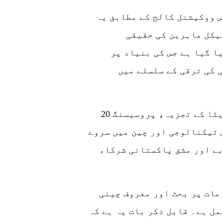
سیمینار کے منتظم ہنان انٹرنیشنل بزنس ووکیشنل کالج کے مطابق یہ
یکل ماہرین کی حقیقی
ا گیا ہے جس کی بنیاد پر
 کی ترقی کے سلسلے میں
20 روزہ سیمینار کے دوران چینی ماہرین ڈیٹا کے تجزیہ، پروسیسنگ
 ٹیکنالوجی اور چین میں سروے
ے اور مشق پاکستانی شرکاء
عات پر بحث اور معروف چینی
ل ہے۔ قابل ذکر بات یہ ہے کہ