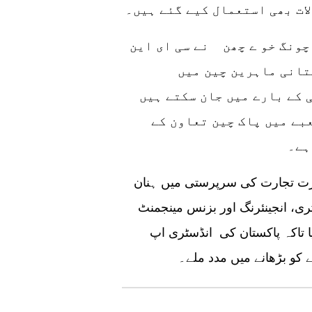
ات بھی استعمال کیے گئے ہیں۔
چونگ خو ے چھن نے سی ای این
تانی ماہرین چین میں
کے بارے میں جان سکتے ہیں
بے میں پاک چین تعاون کے
ارت تجارت کی سرپرستی میں ہنان
ٹری، انجینئرنگ اور بزنس مینجمنٹ
 تاکہ پاکستان کی انڈسٹری اپ
ے کو بڑھانے میں مدد ملے۔