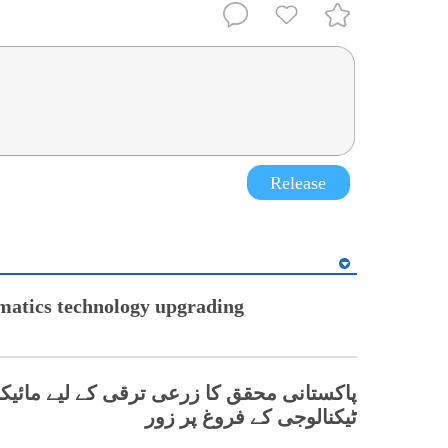
Release
matics technology upgrading
پاکستانی محقق کا زرعی ترقی کے لیے مائیک
ٹیکنالوجی کے فروغ پر زور