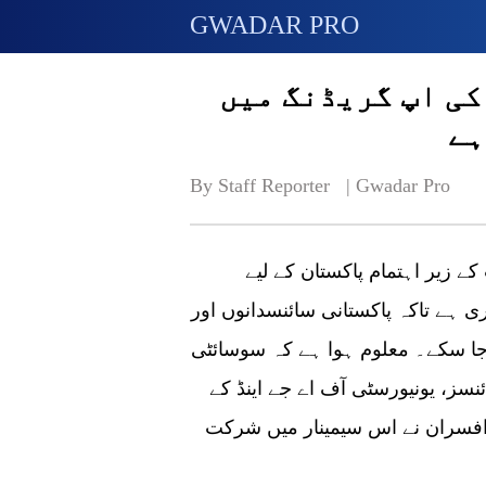
GWADAR PRO
ی اپ گریڈنگ میں
ہے
By Staff Reporter   | 
Gwadar Pro
ے زیر اہتمام پاکستان کے لیے
ری ہے تاکہ پاکستانی سائنسدانوں اور
جا سکے۔ معلوم ہوا ہے کہ سوسائٹی
نسز، یونیورسٹی آف اے جے اینڈ کے
انی ماہرین اور افسران نے اس سیمینار میں شرکت