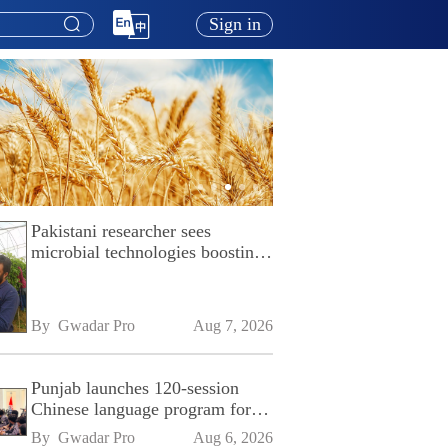
Sign in
Pakistani researcher sees
microbial technologies boosting
Pakistan's agriculture
By 
Gwadar Pro
Aug 7, 2026
Punjab launches 120-session
Chinese language program for
SPU
By 
Gwadar Pro
Aug 6, 2026