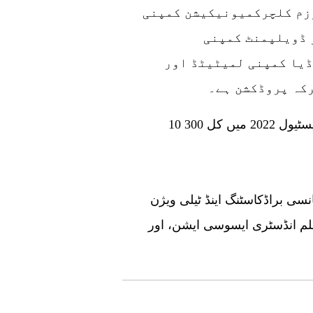
یہ اینیمیٹڈ فلم شیان بایلو فنگخا ٹورزم کلچرکمیونیکیشن کمپنی
 ڈویلپمنٹ کمپنی
یا کمپنی لمیٹیٹڈ اور
10 نمائشی تھیمز میں تقسیم اوریجن ویسٹرن فلم فیسٹیول 2022 میں کل 300
ی براڈکاسٹنگ اینڈ ٹیلی ویژن
لم انڈسٹری ایسوسی ایشن، اور