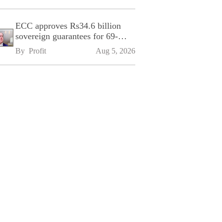
ECC approves Rs34.6 billion
sovereign guarantees for 69-
kilometre Sialkot-Kharian
By 
Profit
Aug 5, 2026
Motorway