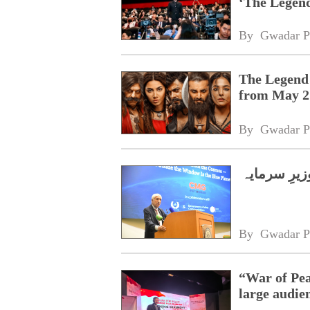
‘The Legend
By 
Gwadar P
The Legend 
from May 2
By 
Gwadar P
یرِ سرمایہ
By 
Gwadar P
“War of Pea
large audie