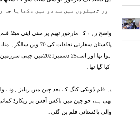
اور تھیٹروں میں سے دو میں دکھایا جا رہ
پاکستان سفارتی تعلقات کی
ہوا تھا اور اسے25 دسمبر2021م
کیا گیا تھا۔
یہ فلم ڈونکی کنگ کے بعد چین میں ریلیز ہونے وا
بھی ہے، جو چین میں باکس آفس پر ریکارڈ کمائی
والی پاکستانی فلم بن گئی۔