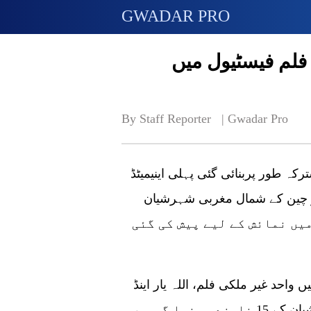
GWADAR PRO
 فلم فیسٹیول میں
By Staff Reporter   | 
Gwadar Pro
رکہ طور پربنائی گئی پہلی اینیمیٹڈ
دی لیجنڈ آف مارخور 5 اگست گو چین کے شمال مغربی شہرشیان
 منعقدہ اوریجن ویسٹرن فلم فیسٹیول 2022 میں نمائش کے لیے پیش کی گئی
طابق 7 روزہ نمائش میں واحد غیر ملکی فلم، اللہ یار اینڈ
دی لیجنڈ آف مارخور کو شی سات شو کے ساتھ شیان کے 15 نامزد سینما گھروں