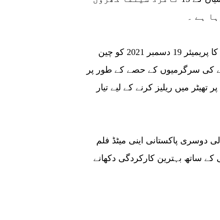
ا ہے ۔
واضح رہے کہ مارخور تھیم پر مبنی اینی میٹڈ فلم کا پریمیئر 19 دسمبر 2021 کو چین
 70 ویں سالگرہ منانے کی سرگرمیوں کے حصے کے طور پر
یں چینی سرزمین پر تھیٹر میں ریلیز کرنے کے لیے تیار
لی دوسری پاکستانی اینی میٹڈ فلم
 کے ساتھ بہترین کارکردگی دکھانے