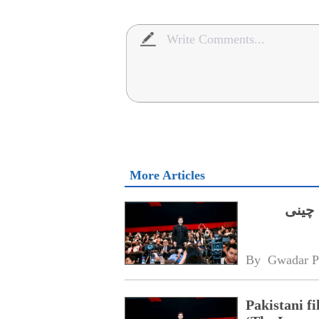
More Articles
 چینی
By 
Gwadar P
Pakistani f