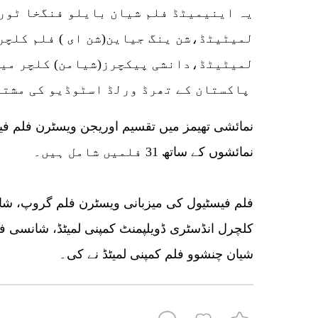
لمیٹیٹڈ،شن ینگ جیاین(شن ای ) فلم کلچر
لمیٹیٹڈ،دانشی پیکچرز(شیامن) کلچر میڈ
پاکستان کے تھرڈ ورلڈ اسٹوڈیو کی مشترکہ پروڈکشن ہے۔
نمائشوں کے ساتھ 31 فلمیں شامل ہیں۔
فلم فیسٹیول کی میزبانی ویسٹرن فلم گروپ، شانس
کلچرل انڈسٹری ڈویلپمنٹ کمپنی لمیٹڈ، شانسی ف
شیان چنشوو فلم کمپنی لمیٹڈ نے کی۔