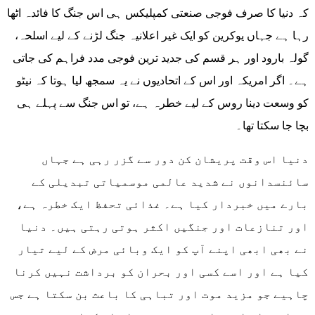
کہ دنیا کا صرف فوجی صنعتی کمپلیکس ہی اس جنگ کا فائدہ اٹھا
رہا ہے جہاں یوکرین کو ایک غیر اعلانیہ جنگ لڑنے کے لیے اسلحہ،
گولہ بارود اور ہر قسم کی جدید ترین فوجی مدد فراہم کی جاتی
ہے۔ اگر امریکہ اور اس کے اتحادیوں نے یہ سمجھ لیا ہوتا کہ نیٹو
کو وسعت دینا روس کے لیے خطرہ ہے، تو اس جنگ سے پہلے ہی
بچا جا سکتا تھا۔
دنیا اس وقت پریشان کن دور سے گزر رہی ہے جہاں
سائنسدانوں نے شدید عالمی موسمیاتی تبدیلی کے
بارے میں خبردار کیا ہے۔ غذائی تحفظ ایک خطرہ ہے،
اور تنازعات اور جنگیں اکثر ہوتی رہتی ہیں۔ دنیا
نے بھی ابھی اپنے آپ کو ایک وبائی مرض کے لیے تیار
کیا ہے اور اسے کسی اور بحران کو برداشت نہیں کرنا
چاہیے جو مزید موت اور تباہی کا باعث بن سکتا ہے جس