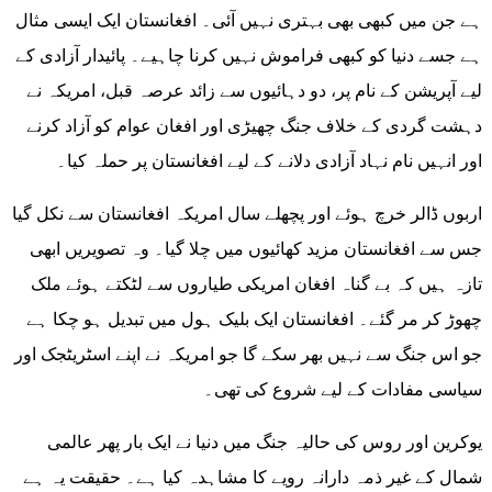
ہے جن میں کبھی بھی بہتری نہیں آئی۔ افغانستان ایک ایسی مثال
ہے جسے دنیا کو کبھی فراموش نہیں کرنا چاہیے۔ پائیدار آزادی کے
لیے آپریشن کے نام پر، دو دہائیوں سے زائد عرصہ قبل، امریکہ نے
دہشت گردی کے خلاف جنگ چھیڑی اور افغان عوام کو آزاد کرنے
اور انہیں نام نہاد آزادی دلانے کے لیے افغانستان پر حملہ کیا۔
اربوں ڈالر خرچ ہوئے اور پچھلے سال امریکہ افغانستان سے نکل گیا
جس سے افغانستان مزید کھائیوں میں چلا گیا۔ وہ تصویریں ابھی
تازہ ہیں کہ بے گناہ افغان امریکی طیاروں سے لٹکتے ہوئے ملک
چھوڑ کر مر گئے۔ افغانستان ایک بلیک ہول میں تبدیل ہو چکا ہے
جو اس جنگ سے نہیں بھر سکے گا جو امریکہ نے اپنے اسٹریٹجک اور
سیاسی مفادات کے لیے شروع کی تھی۔
یوکرین اور روس کی حالیہ جنگ میں دنیا نے ایک بار پھر عالمی
شمال کے غیر ذمہ دارانہ رویے کا مشاہدہ کیا ہے۔ حقیقت یہ ہے