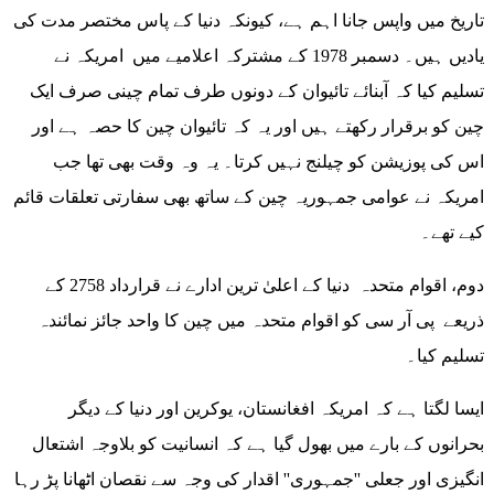
تاریخ میں واپس جانا اہم ہے، کیونکہ دنیا کے پاس مختصر مدت کی
یادیں ہیں۔ دسمبر 1978 کے مشترکہ اعلامیے میں امریکہ نے
تسلیم کیا کہ آبنائے تائیوان کے دونوں طرف تمام چینی صرف ایک
چین کو برقرار رکھتے ہیں اور یہ کہ تائیوان چین کا حصہ ہے اور
اس کی پوزیشن کو چیلنج نہیں کرتا۔ یہ وہ وقت بھی تھا جب
امریکہ نے عوامی جمہوریہ چین کے ساتھ بھی سفارتی تعلقات قائم
کیے تھے۔
دوم، اقوام متحدہ دنیا کے اعلیٰ ترین ادارے نے قرارداد 2758 کے
ذریعے پی آر سی کو اقوام متحدہ میں چین کا واحد جائز نمائندہ
تسلیم کیا۔
ایسا لگتا ہے کہ امریکہ افغانستان، یوکرین اور دنیا کے دیگر
بحرانوں کے بارے میں بھول گیا ہے کہ انسانیت کو بلاوجہ اشتعال
انگیزی اور جعلی ''جمہوری'' اقدار کی وجہ سے نقصان اٹھانا پڑ رہا