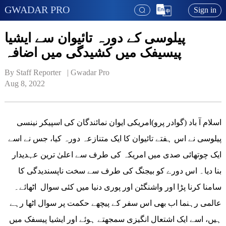
GWADAR PRO
Sign in
پیلوسی کے دورہ تائیوان سے ایشیا
پیسیفک میں کشیدگی میں اضافہ
By Staff Reporter   | 
Gwadar Pro
Aug 8, 2022
اسلام آ باد (گوادر پرو)امریکی ایوان نمائندگان کی اسپیکر نینسی
پیلوسی نے اس ہفتے تائیوان کا ایک متنازعہ دورہ کیا، جس نے اسے
ایک چوتھائی صدی میں امریکہ کی طرف سے اعلیٰ ترین عہدیدار
بنا دیا۔ اس دورے کو بیجنگ کی طرف سے سخت ناپسندیدگی کا
سامنا کرنا پڑا اور واشنگٹن اور پوری دنیا میں کئی سوال اٹھائے۔
عالمی رہنما اب بھی اس سفر کے پیچھے حکمت پر سوال اٹھا رہے
ہیں، اسے ایک اشتعال انگیزی سمجھتے ہوئے اور ایشیا پیسفک میں