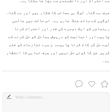
سے احترام اور دانشمندی سے بچا جا سکتا ہے۔
صرف بے گناہ لوگ ہی مصائب کا شکار ہیں اور بے گناہ
لوگوں کے ساتھ جنگ جاری ہے۔ اس حالت میں عالمی
رہنماؤں کو ایک دوسرے کی قدر اور احترام کرنا
چاہیے اور انسانیت کو درپیش مسائل کو حل کرنے کے
لیے مل کر کام کرنا چاہیے، ن سرد تنازعات کو ختم
کریں جن کا کوئی حل نہیں اور صرف تباہی کا انتظار
ہے۔