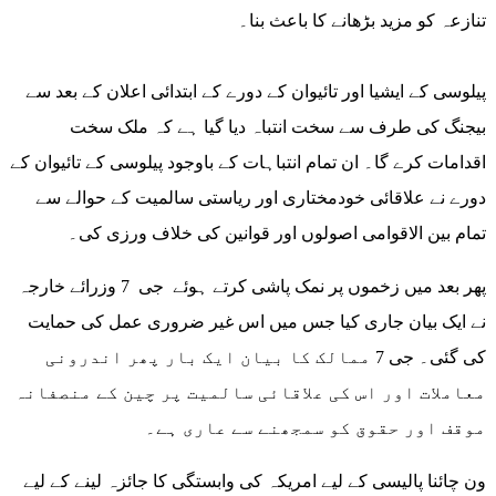
تنازعہ کو مزید بڑھانے کا باعث بنا۔
پیلوسی کے ایشیا اور تائیوان کے دورے کے ابتدائی اعلان کے بعد سے
بیجنگ کی طرف سے سخت انتباہ دیا گیا ہے کہ ملک سخت
اقدامات کرے گا۔ ان تمام انتباہات کے باوجود پیلوسی کے تائیوان کے
دورے نے علاقائی خودمختاری اور ریاستی سالمیت کے حوالے سے
تمام بین الاقوامی اصولوں اور قوانین کی خلاف ورزی کی۔
پھر بعد میں زخموں پر نمک پاشی کرتے ہوئے جی 7 وزرائے خارجہ
نے ایک بیان جاری کیا جس میں اس غیر ضروری عمل کی حمایت
کی گئی۔ جی 7 ممالک کا بیان ایک بار پھر اندرونی
معاملات اور اس کی علاقائی سالمیت پر چین کے منصفانہ
موقف اور حقوق کو سمجھنے سے عاری ہے۔
ون چائنا پالیسی کے لیے امریکہ کی وابستگی کا جائزہ لینے کے لیے