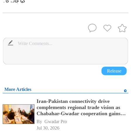
کیا جائے گا۔
Release
More Articles
Iran-Pakistan connectivity drive
complements regional trade vision as
Chabahar-Gwadar cooperation gains
momentum alongside China's BRI
By 
Gwadar Pro
network
Jul 30, 2026