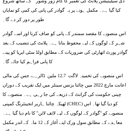
ڈی سیلینیشن پلانٹ کی تعمیر کا کام زور وشور کے ساتھ شروع
کیا گیا ہے۔ مکمل ہونے پر یہ گوادر کی پانی کی کمی کو نمایاں
طور پر دور کر دے گا۔
اس منصوبے کا مقصد سمندر کے پانی کو صاف کرنا اور اسے گوادر
شہر کے لوگوں کے لیے محفوظ بنانا ہے۔ پلانٹ کی تنصیب کے بعد
گوادر پورٹ اتھارٹی کی ضروریات کے مطابق اولڈ سٹی ایریا کو پینے
کا پانی فراہم کیا جائے گا۔
اس منصوبے کی تخمینہ لاگت 12.7 ملین ڈالرہے، جس کی مالی
اعانت مارچ 2022 میں چائنا بزنس سینٹر میں ایک تقریب کے دوران
چینی حکومت کی گرانٹ کے ذریعے کی جا رہی ہے۔ منصوبے کا
ٹھیکہ چائنا ہاربر انجینئرنگ کمپنی (CHEC) کو دیا گیا تھا۔ اس
منصوبے کو ''گوادر کے لوگوں کے لیے لائف لائن'' کا نام دیا گیا ہے۔
معاہدے کے مطابق سول ورک اپنے آغاز کے 12 ماہ کے اندر مکمل