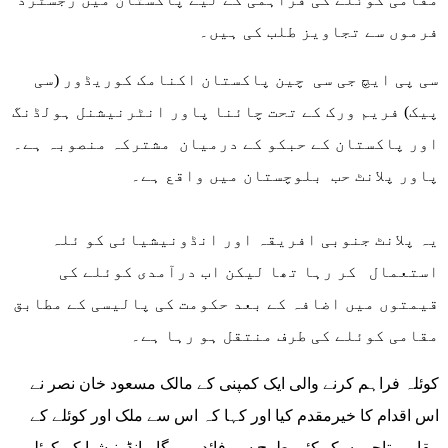
فرموں سے تجاویز طلب کی ہیں۔
سی پی ایچ جی سی چین پاکستان اکنامک کوریڈور (سی
پیک) فریم ورک کے تحت چائنا پاور انٹرنیشنل ہولڈنگ
اور پاکستان کے حبکو کے درمیان مشترکہ منصوبہ ہے۔
پاور پلانٹ حب بلوچستان میں واقع ہے۔
یہ پلانٹ جنوبی افریقہ اور انڈونیشیائی کو ئلہ
استعمال کر رہا تھا لیکن اب درآمدی کوئلے کی
قیمتوں میں اضافہ کے بعد حکومت کی پالیسی کے مطابق
مقامی کوئلے کی طرف منتقل ہو رہا ہے۔
کوئلہ فراہم کرنے والی ایک کمپنی کے مالک مسعود خان نصر نے
اس اقدام کا خیرمقدم کیا اور کہا کہ اس سے ملک اور کوئلے کے
مقامی تاجروں کو کئی طرح سے فائدہ ہوگا۔ انڈونیشیا کے کوئلے