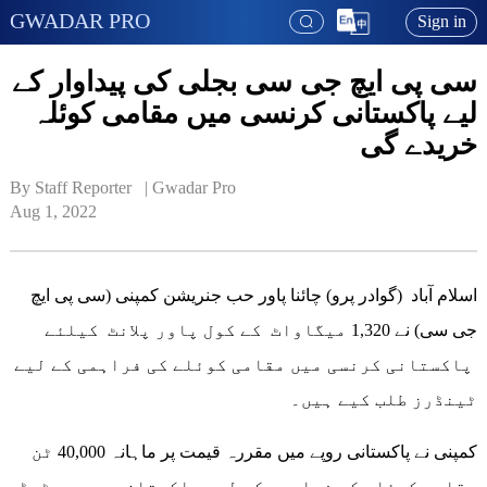
GWADAR PRO
Sign in
سی پی ایچ جی سی بجلی کی پیداوار کے
لیے پاکستانی کرنسی میں مقامی کوئلہ
خریدے گی
By Staff Reporter   | 
Gwadar Pro
Aug 1, 2022
اسلام آباد (گوادر پرو) چائنا پاور حب جنریشن کمپنی (سی پی ایچ
جی سی) نے 1,320 میگاواٹ کے کول پاور پلانٹ کیلئے
پاکستانی کرنسی میں مقامی کوئلے کی فراہمی کے لیے
ٹینڈرز طلب کیے ہیں۔
کمپنی نے پاکستانی روپے میں مقررہ قیمت پر ماہانہ 40,000 ٹن
مقامی کوئلے کی فراہمی کے لیے پاکستان میں رجسٹرڈ