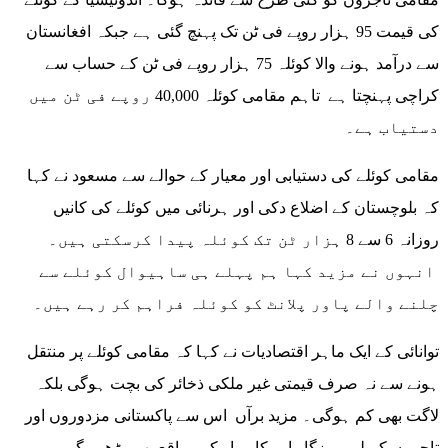
کی قیمت 95 ہزار روپے فی ٹن تک پہنچ گئی ہے جبکہ افغانستان
سے درآمد ہونے والا کوئلہ 75 ہزار روپے فی ٹن کے حساب سے
کراچی پہنچتا ہے تاہم مقامی کوئلہ 40,000 روپے فی ٹن میں
دستیاب ہے۔
مقامی کوئلے کی دستیابی اور معیار کے حوالے سے مسعود نے کہا
کہ بلوچستان کے اضلاع دکی اور ہرنائی میں کوئلے کی کانیں
روزانہ 6 سے 8 ہزار ٹن تک کوئلہ پیدا کرسکتی ہیں۔
انہوں نے مزید کہا ہم پہلے ہی ساہیوال کوئلے سے
چلنے والے پاور پلانٹ کو کوئلہ فراہم کر رہے ہیں۔
توانائی کے ایک ماہر اقتصادیات نے کہا کہ مقامی کوئلے پر منتقل
ہونے سے نہ صرف قیمتی غیر ملکی ذخائر کی بچت ہوگی بلکہ
لاگت بھی کم ہوگی۔ مزید برآں اس سے پاکستانی مزدوروں اور
تاجروں کے لیے روزگار اور کاروبار کے مواقع بھی بڑھیں گے۔