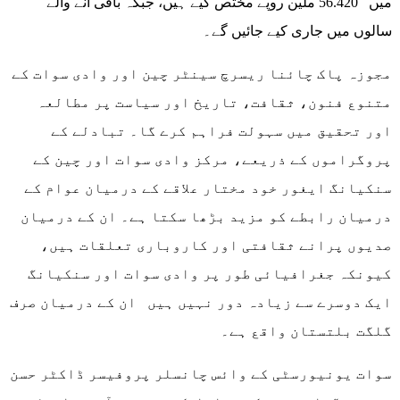
میں 56.420 ملین روپے مختص کیے ہیں، جبکہ باقی آنے والے
سالوں میں جاری کیے جائیں گے۔
مجوزہ پاک چائنا ریسرچ سینٹر چین اور وادی سوات کے
متنوع فنون، ثقافت، تاریخ اور سیاست پر مطالعہ
اور تحقیق میں سہولت فراہم کرے گا۔ تبادلے کے
پروگراموں کے ذریعے، مرکز وادی سوات اور چین کے
سنکیانگ ایغور خود مختار علاقے کے درمیان عوام کے
درمیان رابطے کو مزید بڑھا سکتا ہے۔ ان کے درمیان
صدیوں پرانے ثقافتی اور کاروباری تعلقات ہیں،
کیونکہ جغرافیائی طور پر وادی سوات اور سنکیانگ
ایک دوسرے سے زیادہ دور نہیں ہیں ان کے درمیان صرف
گلگت بلتستان واقع ہے۔
سوات یونیورسٹی کے وائس چانسلر پروفیسر ڈاکٹر حسن