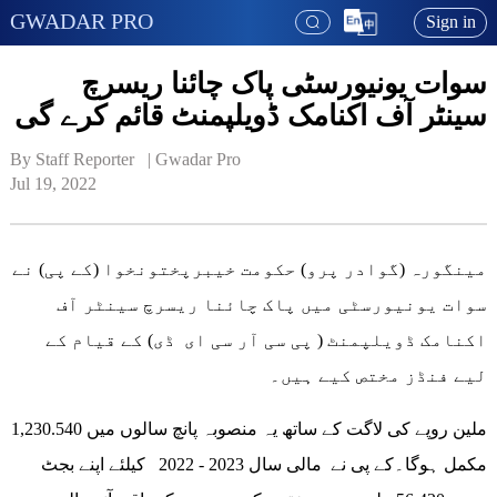
GWADAR PRO
Sign in
سوات یونیورسٹی پاک چائنا ریسرچ
سینٹر آف اکنامک ڈویلپمنٹ قائم کرے گی
By Staff Reporter   | 
Gwadar Pro
Jul 19, 2022
مینگورہ (گوادر پرو) حکومت خیبرپختونخوا (کے پی) نے
سوات یونیورسٹی میں پاک چائنا ریسرچ سینٹر آف
اکنامک ڈویلپمنٹ ( پی سی آر سی ای ڈی) کے قیام کے
لیے فنڈز مختص کیے ہیں۔
1,230.540 ملین روپے کی لاگت کے ساتھ یہ منصوبہ پانچ سالوں میں
مکمل ہوگا۔کے پی نے مالی سال 2023 - 2022 کیلئے اپنے بجٹ