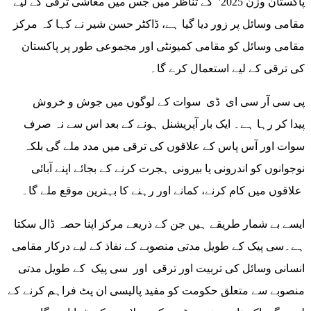
پاکستان وژن 2025' کے تناظر میں جس میں معاشی ترقی کے لیے
مقامی وسائل پر زور دیا گیا ہے، ڈاکٹر حسن شیر نے کہا کہ مرکز
مقامی وسائل کو مقامی کمیونٹی اور مجموعی طور پر پاکستان
کی ترقی کے لیے استعمال کرے گا۔
پی سی آر سی ای ڈی سوات کے لوگوں میں جوش و خروش
پیدا کر رہا ہے۔ ایک بار آپریشنل ہونے کے بعد اس سے نہ صرف
سوات اور آس پاس کے علاقوں کی ترقی میں مدد ملے گی بلکہ
نوجوانوں کو اندرونی یا بیرونی ہجرت کرنے کے بجائے اپنے آبائی
علاقوں میں کام کرنے، کمانے اور رہنے کا بہترین موقع ملے گا۔
ایسے بے شمار طریقے ہیں جن کے ذریعے مرکز اپنا حصہ ڈال سکتا
ہے۔سی پیک کے طویل مدتی منصوبے کے نفاذ کے لیے درکار مقامی
انسانی وسائل کی تربیت اور ترقی اور سی پیک کے طویل مدتی
منصوبے سے متعلق حکومت کو مفید پالیسی ان پٹ فراہم کرنے کے