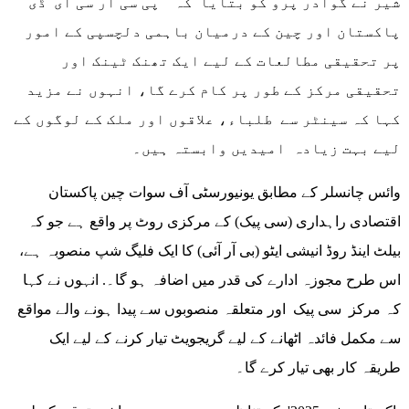
شیر نے گوادر پرو کو بتایا کہ پی سی آر سی ای ڈی
پاکستان اور چین کے درمیان باہمی دلچسپی کے امور
پر تحقیقی مطالعات کے لیے ایک تھنک ٹینک اور
تحقیقی مرکز کے طور پر کام کرے گا، انہوں نے مزید
کہا کہ سینٹر سے طلباء، علاقوں اور ملک کے لوگوں کے
لیے بہت زیادہ امیدیں وابستہ ہیں۔
وائس چانسلر کے مطابق یونیورسٹی آف سوات چین پاکستان
اقتصادی راہداری (سی پیک) کے مرکزی روٹ پر واقع ہے جو کہ
بیلٹ اینڈ روڈ انیشی ایٹو (بی آر آئی) کا ایک فلیگ شپ منصوبہ ہے،
اس طرح مجوزہ ادارے کی قدر میں اضافہ ہو گا۔. انہوں نے کہا
کہ مرکز سی پیک اور متعلقہ منصوبوں سے پیدا ہونے والے مواقع
سے مکمل فائدہ اٹھانے کے لیے گریجویٹ تیار کرنے کے لیے ایک
طریقہ کار بھی تیار کرے گا۔