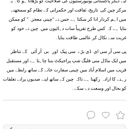
لیے دیگر پاکستانی یونیورسٹیوں کی صلاحیت کو بڑھانا ہو گا۔ یہ
مرکز چین کی تاریخ، ثقافت اور حکمرانی کے نظام کو سمجھنے
میں اہم کردار ادا کر سکتا ہے جس نے ''چینی معجزہ'' کو ممکن
بنایا ہے کہ کس طرح تقریباً سات دہائیوں میں چین نے خود کو
غربت سے نکال کر عالمی طاقت بنایا۔
پی سی آر سی ای ڈی بڑے سی پیک اور بی آر آئی کے تناظر
میں ایک ماڈل منی فلیگ شپ پراجیکٹ بننا چاہتا ہے اور مستقبل
قریب میں اسلام آباد میں چینی سفارت خانے کے ساتھ رابطے میں
رہنے کا ارادہ رکھتا ہے تاکہ چین کے ساتھ اپنے صدیوں پرانے تعلقات
کو بحال اور وسعت دے سکے۔