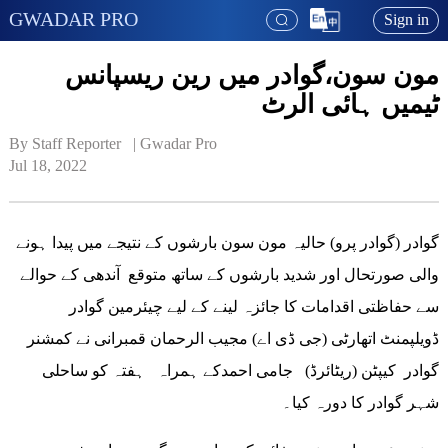
GWADAR PRO
Sign in
مون سون،گوادر میں رین ریسپانس
ٹیمیں ہائی الرٹ
By Staff Reporter   | 
Gwadar Pro
Jul 18, 2022
گوادر (گوادر پرو) حالیہ مون سون بارشوں کے نتیجے میں پیدا ہونے
والی صورتحال اور شدید بارشوں کے ساتھ متوقع آندھی کے حوالے
سے حفاظتی اقدامات کا جائزہ لینے کے لیے چیئرمین گوادر
ڈویلپمنٹ اتھارٹی (جی ڈی اے) مجیب الرحمان قمبرانی نے کمشنر
گوادر کیپٹن (ریٹائرڈ) جامی احمدکے ہمراہ ہفتہ کو ساحلی
شہر گوادر کا دورہ کیا۔