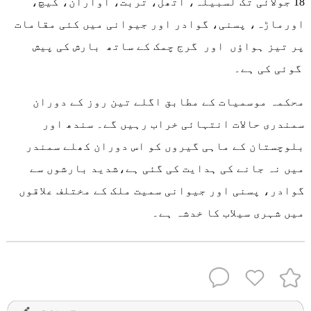
18 جولائی تک لسبیلہ، اُتھل، تربت، آواران، کیچ،
اورماڑہ، پسنی، گوادر اور جیوانی میں کئی مقامات
پر تیز ہواؤں اور گرج چمک کے ساتھ بارش کی پیش
گوئی کی ہے۔
محکمہ موسمیات کے مطابق اگلے تین روز کے دوران
سمندری حالات انتہائی خراب رہیں گے۔ سندھ اور
بلوچستان کے ماہی گیروں کو اس دوران کھلے سمندر
میں نہ جانے کی ہدایت کی گئی ہے،شدید بارشوں سے
گوادر، پسنی اور جیوانی سمیت ملک کے مختلف علاقوں
میں شہری سیلاب کا خدشہ ہے۔