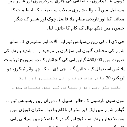
دونوں عہدیداروں نے صفائی کی جاری سرگرمیوں اور شہر میں
مستقبل میں آنے والے شہری سیلاب سے نمٹنے کے انتظامات کا
معائنہ کیا اور تاریخی مقام ملا فاضل چوک اور شہر کے دیگر
حصوں میں دیکھ بھال کے کام کا جائزہ لیا۔
جی ڈی اے کی رین ریسپانس ٹیم اپنے آلات اور مشینری کے ساتھ
شہر کی مختلف گلیوں اور سڑکوں پر موجود ہے۔ شدید بارش کی
صورت میں 450,000 گیلن پانی کی گنجائش کے دو سیوریج ٹریٹمنٹ
پلانٹس استعمال کیے جائیں گے۔ جی ڈی اے کے چھ واٹر ٹینکرز، دو
ٹریکٹر، 20 پانی صاف کرنے والی مشینیں، اور ایک
ایکسویٹر بھی رین ریسپانس ٹیم میں تعینات ہیں۔
مون سون بارشوں کے حالیہ سپیل کے دوران رین ریسپانس ٹیم نے
گوادر شہر میں ایک ڈیزاسٹرکو ناکام بنا دیا۔ مکران ڈویژن میں
موسلا دھار بارش سے کیچ اور گوادر کے اضلاع میں سیلابی پانی