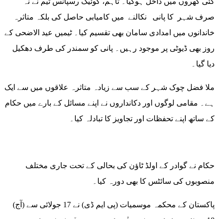
کئی گھروں میں داخل ہوگیا۔ تاہم، کوئیک رسپانس ٹیم نے نہ
صرف شہر کا پانی نکالنے میں کامیابی حاصل کی بلکہ متاثرہ
خاندانوں میں امدادی سامان بھی تقسیم کیا۔ ٹیمیں عید الاضحی کے
روز بھی ڈیوٹی پر موجود رہیں۔ پانی کو سمندر کی طرف دھکیل
دیا گیا۔
ملا فضل چوک شہر کے سب سے زیادہ متاثرہ علاقوں میں سے ایک
ہے۔ مقامی لوگوں اور دکانداروں نے اپنے مسائل کے بارے میں حکام
کے ساتھ اپنے تحفظات اور تجاویز کا تبادلہ کیا۔
حکام نے گوادر کے اولڈ ٹاؤن کی بحالی کے تحت جاری مختلف
منصوبوں کی سائٹس کا بھی دورہ کیا۔
پاکستان کے محکمہ موسمیات (پی ایم ڈی) نے 17 جولائی سے (آج)