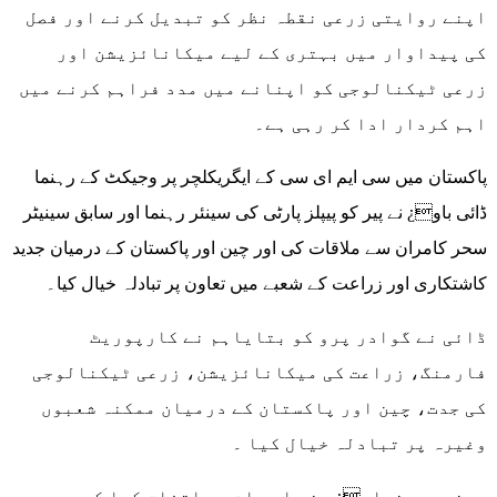
اپنے روایتی زرعی نقطہ نظر کو تبدیل کرنے اور فصل
کی پیداوار میں بہتری کے لیے میکانائزیشن اور
زرعی ٹیکنالوجی کو اپنانے میں مدد فراہم کرنے میں
اہم کردار ادا کر رہی ہے۔
پاکستان میں سی ایم ای سی کے ایگریکلچر پر وجیکٹ کے رہنما
ڈائی باو¿ نے پیر کو پیپلز پارٹی کی سینئر رہنما اور سابق سینیٹر
سحر کامران سے ملاقات کی اور چین اور پاکستان کے درمیان جدید
کاشتکاری اور زراعت کے شعبے میں تعاون پر تبادلہ خیال کیا۔
ڈائی نے گوادر پرو کو بتایاہم نے کارپوریٹ
فارمنگ، زراعت کی میکانائزیشن، زرعی ٹیکنالوجی
کی جدت، چین اور پاکستان کے درمیان ممکنہ شعبوں
وغیرہ پر تبادلہ خیال کیا ۔
دونوں رہنماو¿ں نے اس بات پر اتفاق کیا کہ مرچ،