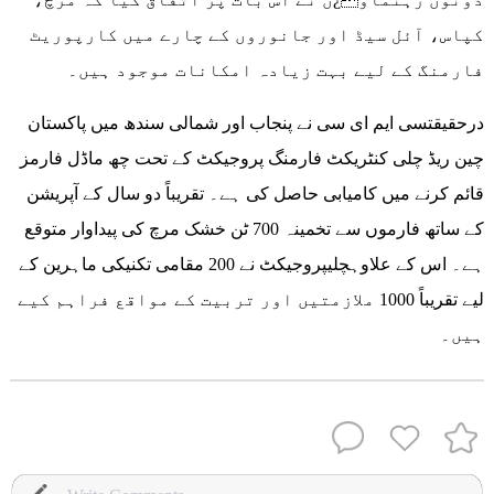
کپاس، آئل سیڈ اور جانوروں کے چارے میں کارپوریٹ
فارمنگ کے لیے بہت زیادہ امکانات موجود ہیں۔
درحقیقتسی ایم ای سی نے پنجاب اور شمالی سندھ میں پاکستان
چین ریڈ چلی کنٹریکٹ فارمنگ پروجیکٹ کے تحت چھ ماڈل فارمز
قائم کرنے میں کامیابی حاصل کی ہے۔ تقریباً دو سال کے آپریشن
کے ساتھ فارموں سے تخمینہ 700 ٹن خشک مرچ کی پیداوار متوقع
ہے۔ اس کے علاوہچلیپروجیکٹ نے 200 مقامی تکنیکی ماہرین کے
لیے تقریباً 1000 ملازمتیں اور تربیت کے مواقع فراہم کیے
ہیں۔