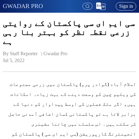
GWADAR PRO
Sign in
سی ایم ای سی پاکستان کے روایتی
زرعی نقطہ نظر کو بہتر بنا رہی
ہے
By Staff Reporter   | 
Gwadar Pro
Jul 5, 2022
اسلام آباد (گوادر پرو) پاکستان میں زرعی مصنوعات
کی ویلیو چین کو وسعت دینے کے بہت زیادہ امکانات
ہیں، اگر ملک فصلوں کی اوسط پیداوار کو دنیا کے
برابر لاتا ہے تو پاکستانی کسان اضافی آمدنی حاصل
کر سکتے ہیں۔ اس سلسلے میں چائنا مشینری
انجینئرنگ کارپوریشن (سی ایم ای سی ) پاکستان کو