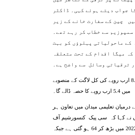
ا جواب دیتے ہوئے کہی۔ ڈاکٹر
یں چین کے سفارت خانے کے زیر
سمپوزیم سے خطاب کر رہے تھے۔
 کے ماحولیاتی پہلوؤں کو بہت
کہ میگا اقدام کے تحت متعلقہ
 ترقیاتی وسائل سے واضح ہے۔
اطلاعات کے مطابق چین سنٹرکے قیام کے 8.4 ارب روپے کی کل لاگت کے منصوبے
میں 5.4 ارب روپے کا حصہ ڈالے گا۔
ے درمیان تعلیمی میدان میں تعاون ہر
وں نے کہا کہ سی پیک کنسورشیم آف
یونیورسٹیز میں چینی یونیورسٹیوں کی تعداد 2022 میں بڑھ کر 64 ہو گئی ہے جبکہ