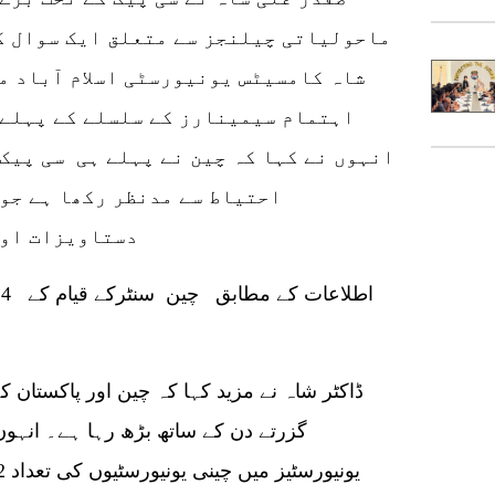
ماحولیاتی چیلنجز سے متعلق ایک سوال ک
شاہ کامسیٹس یونیورسٹی اسلام آباد م
اہتمام سیمینارز کے سلسلے کے پہلے 
انہوں نے کہا کہ چین نے پہلے ہی سی پیک
احتیاط سے مدنظر رکھا ہے جو 
دستاویزات اور
ڈاکٹر شاہ نے مزید کہا کہ چین اور پاکستان ک
گزرتے دن کے ساتھ بڑھ رہا ہے۔ انہ