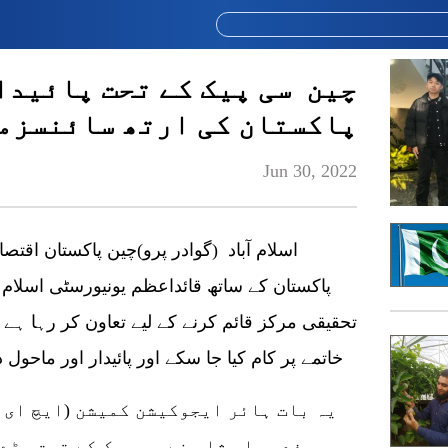
چین سی پیک کے تحت پائیدا
پاکستان کی ارتھ سائنسزمی
Jun 30, 2022
اسلام آباد (گوادر پرو)چین پاکستان اق
پاکستان کے ساتھ قائداعظم یونیورسٹی اسلام آ
تحقیقی مرکز قائم کرنے کے لیے تعاون کر رہا ہے 
خاتمے پر کام کیا جا سکے اور پائیدار اور ماحو
یہ بات ہائر ایجوکیشن کمیشن (ایچ ای س
صفدر علی شاہ نے سی پیک کے تحت بڑے