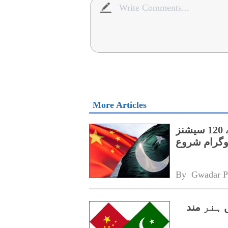
More Articles
پنجاب کے اسپیشل پروٹیکشن یونٹ کے لیے 120 سیشنز
روگرام شروع
By 
Gwadar P
میں ہنر مند