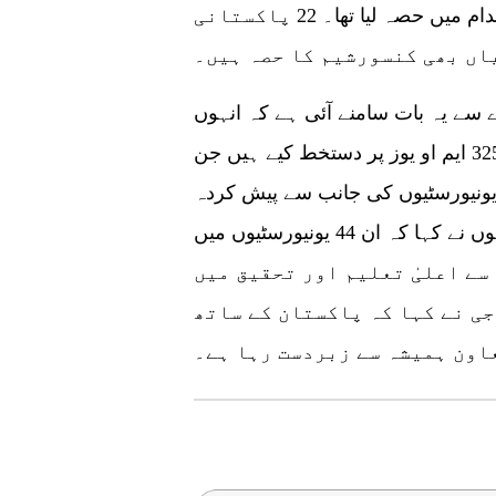
2017 میں صرف 10 چینی یونیورسٹیوں نے اس اقدام میں حصہ لیا تھا۔ 22 پاکستانی
ں بھی کنسورشیم کا حصہ ہیں۔
ورسٹیوں کے سروے سے یہ بات سامنے آئی ہے کہ انہوں
نے چینی یونیورسٹیوں کے ساتھ تعلیمی تعاون پر 325 ایم او یوز پر دستخط کیے ہیں جن
 چینی یونیورسٹیوں کی جانب سے پیش کردہ
506 اسکالرشپس حاصل کی گئیں۔ ساتھ ہی انہوں نے کہا کہ ان 44 یونیورسٹیوں میں
 سے اعلیٰ تعلیم اور تحقیق میں
جی نے کہا کہ پاکستان کے ساتھ
اون ہمیشہ سے زبردست رہا ہے۔