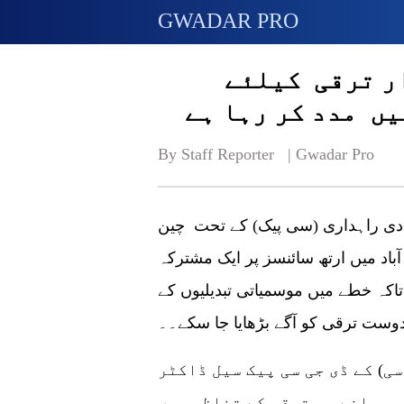
GWADAR PRO
ر ترقی کیلئے
ں مدد کر رہا ہے
By Staff Reporter   | 
Gwadar Pro
تصادی راہداری (سی پیک) کے تحت چین
باد میں ارتھ سائنسز پر ایک مشترکہ
تاکہ خطے میں موسمیاتی تبدیلیوں کے
ل دوست ترقی کو آگے بڑھایا جا سکے۔۔
ی) کے ڈی جی سی پیک سیل ڈاکٹر
 پیمانے پر ترقی کے تناظر میں