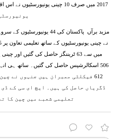
یونیورسٹیا
مزید برآں پاکستان کی 44 یونی
میں سے 63 ٹریننگز حاصل کی گئیں اور
612 فیکلٹی ممبران ہیں جنہوں نے چین
ڈگریاں حاصل کی ہیں۔ ایچ ای سی کے ڈی 
تعلیمی شعبے میں چین کا تع