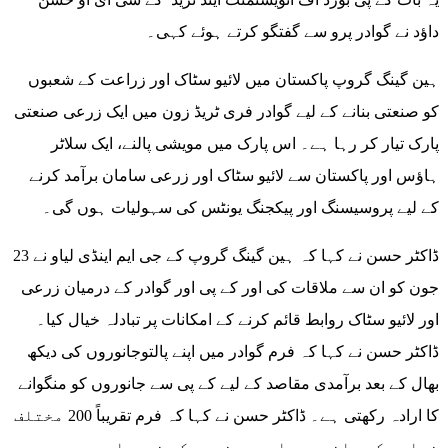
داؤد نے گوادر پرو سے گفتگو کرتے ہوئے کہی۔
ہین گینگ گروپ پاکستان میں لائیو سٹاک اور زراعت کے شعبوں
کو صنعتی بنانے کے لیے گوادر فری ٹریڈ زون میں ایک زرعی صنعتی
پارک تیار کر رہا ہے۔ اس پارک میں مویشی پالنے، ایک سلاٹر
ہاؤس اور پاکستان سے لائیو سٹاک اور زرعی سامان برآمد کرنے
کے لیے پروسیسنگ اور پیکجنگ یونٹس کی سہولیات ہوں گی۔
ڈاکٹر حسن نے کہا کہ ہین گینگ گروپ کے جی ایم اینڈی لیاو نے 23
جون کو ان سے ملاقات کی اور کے پی اور گوادر کے درمیان زرعی
اور لائیو سٹاک روابط قائم کرنے کے امکانات پر تبادلہ خیال کیا۔
ڈاکٹر حسن نے کہا کہ فرم گوادر میں اپنے پالتوجانوروں کی دیکھ
بھال کے بعد برآمدی مقاصد کے لیے کے پی سے جانوروں کو منگوانے
کا ارادہ رکھتی ہے۔ ڈاکٹر حسن نے کہا کہ فرم تقریباً 200 مختلف
نسلوں کے جانوروں اور مرغیوں کی خریداری میں