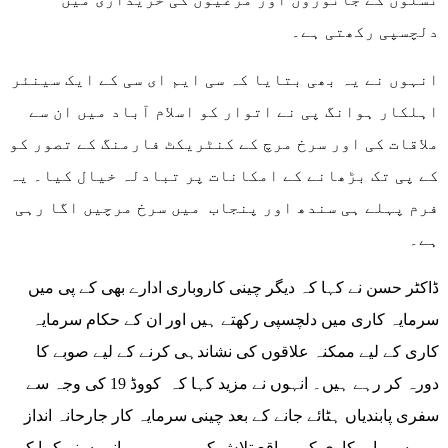
دلچسپی رکھتی ہے۔
انہوں نے یہ بھی بتایا کہ سی ایم ای سی کے ایک سینئر
اہلکار ہوانگ پی نے اتوار کو اسلام آباد میں ان سے
ملاقات کی اور سرخ مرچ کے کنٹریکٹ فارمنگ کے تصور کو
کے پی تک بڑھانے کے امکانات پر تبادلہ خیال کیا۔ یہ
فرم پہلے ہی سندھ اور پنجاب میں سرخ مرچیں اگا رہی
ہے۔
ڈاکٹر حسن نے کہا کہ دیگر چینی کاروباری ادارے بھی کے پی میں
سرمایہ کاری میں دلچسپی رکھتے ہیں اور ان کے حکام سرمایہ
کاری کے لیے ممکنہ علاقوں کی نشاندہی کرنے کے لیے صوبے کا
دورہ کر رہے ہیں۔ انہوں نے مزید کہا کہ کووڈ 19 کی وجہ سے
سفری پابندیاں ہٹائے جانے کے بعد چینی سرمایہ کار جارحانہ انداز
میں سرمایہ کاری کے مواقع تلاش کر رہے ہیں۔ انہوں نے کہا کہ