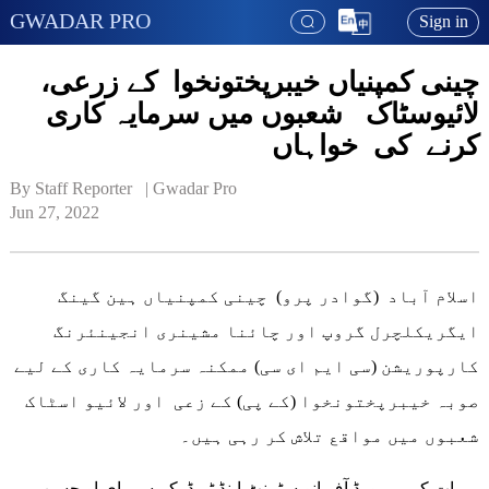
GWADAR PRO
Sign in
چینی کمپنیاں خیبرپختونخوا کے زرعی،
لائیوسٹاک شعبوں میں سرمایہ کاری
کرنے کی خواہاں
By Staff Reporter   | 
Gwadar Pro
Jun 27, 2022
اسلام آباد (گوادر پرو) چینی کمپنیاں ہین گینگ
ایگریکلچرل گروپ اور چائنا مشینری انجینئرنگ
کارپوریشن (سی ایم ای سی) ممکنہ سرمایہ کاری کے لیے
صوبہ خیبرپختونخوا (کے پی) کے زعی اور لائیو اسٹاک
شعبوں میں مواقع تلاش کر رہی ہیں۔
یہ بات کے پی بورڈ آف انویسٹمنٹ اینڈ ٹریڈ کے سی ای او حسن