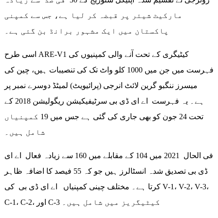
مارکیٹ شیئر پر قبضہ کر لیا ہے، جس سے کمپنی
پاکستان میں ایک مشہور برانڈ بن گئی ہے۔
اسی طرح ARE-V1 کیٹیگری کے تحت آنے والی کمپنیوں کی
فہرست میں جن میں 1000 کلو واٹ تک کی تنصیبات ہیں، چین کی
میسرز ننگبو گرین لائٹ انرجی (پرائیویٹ) لمیٹڈ دوسرے نمبر پر
ہے۔ یہ فہرست اے ای ڈی بی سرٹیفیکیشن ریگولیشن 2018 کے
تحت 24 جون کو بھی جاری کی گئی ہے جس میں 19 کمپنیاں
شامل ہیں۔
فی الحال 2021 میں 104 کے مقابلے میں 160 سے زیادہ فعال اے ای
ڈی بی تصدیق شدہ انسٹالرز ہیں جو کہ 55 فیصد کا اضافہ ظاہر
کرتا ہے۔ مختلف چینی کمپنیاں اے ای ڈی بی کی V-1، V-2، V-3،
C-1، C-2، اور C-3 کیٹیگریز میں شامل ہیں۔