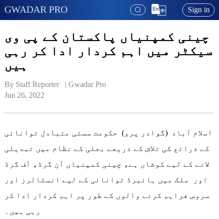
GWADAR PRO
Sign in
چینی کمپنیاں پاکستان کے پی وی
سیکٹر میں اہم کردار ادا کر رہی
ہیں
By Staff Reporter   | 
Gwadar Pro
Jun 26, 2022
اسلام آباد (گوادر پرو) حکومت سستی متبادل توانائی
کے ذرائع کی تلاش کے ذریعے بجلی کے نظام میں تبدیلی
لانے کے لیے کوشاں ہے، چینی کمپنیاں آن گرڈ، آف گرڈ
اور ملک میں ہائبرڈ توانائی کے لیے انسٹالرز اور
سروس فراہم کرنے والوں کے طور پر اہم کردار ادا کر
رہی ہیں۔