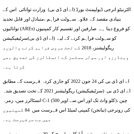
الٹرنیٹو انرجی ڈیولپمنٹ بورڈ (اے ای ڈی بی) وزارت توانائی اس کے
بنیادی مقصد کے علاوہ سہولت فراہم ،متبادل اور قابل تجدید
توانائیوں (AREs) کو فروغ دیتا ہے صارفین اور تقسیم کار کمپنیوں
کو سہولت فراہم کرنے کے لیے (اے ای ڈی بی)سرٹیفیکیشن
ریگولیشنز، 2018 کے تحت سروس فراہم کرنے والوں،
وینڈرز، اور سولر سسٹمز کے انسٹالرز کی تصدیق بھی
کرتا ہے۔
اے ای ڈی بی کی 24 جون 2022 کو جاری کردہ فہرست کے مطابق
اے ای ڈی بی (سرٹیفیکیشن) ریگولیشنز 2021 کے تحت تصدیق شدہ
انسٹالرز میں، زمرہ C-1 (500 کلو واٹ تک اور اس سے اوپر)، چین
کی زونرجی (تیانجن) کمپنی لمیٹڈ اس فہرست میں 84 کمپنیوں
میں سے سرفہرست ہے۔
زونرجی نے تقسیم شدہ آپٹیکل سٹوریج کے 30 فی صد سے زیادہ