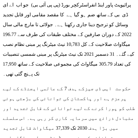
پرائیویٹ پاور اینڈ انفراسٹرکچر بورڈ (پی پی آئی بی) جو اب اے ای
ڈی بی کے ساتھ ضم ہو گیا ہے کا مقصد مقامی اور قابل تجدید
وسائل کو ترجیح دینا جاری رکھنا ہے۔ جولائی تا مارچ مالی سال
2022 کے دوران صارفین کے مختلف طبقات کی طرف سے 196.77
میگاواٹ صلاحیت کے کل 10,783 نیٹ میٹرنگ پر مبنی نظام نصب
کیے گئے۔ 31 دسمبر 2021 تک نیٹ میٹرنگ پر مبنی شمسی تنصیبات
کی تعداد 305.79 میگاواٹ کی مجموعی صلاحیت کے ساتھ 17,950
تک پہنچ گئی تھی۔
حکومت ایس ڈی جیزکے ہدف 7 کے عالمی ایجنڈے کے لیے
پرعزم ہے اور پاکستان کی توانائی کی بڑھتی ہوئی
طلب کو پورا کرنے کے لیے توانائی کے قابل تجدید اور
متبادل ذرائع میں سرمایہ کاری کر رہی ہے۔ اس سلسلے
میں بڑا ہدف 2030 تک 37,339 میگاواٹ قابل تجدید
توانائی کے منصوبوں (ونڈ، سولر، باگاس اور