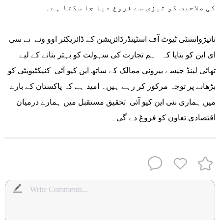
کی صلاحیت کو تیزی سے فروغ دیا جا سکتا ہے۔
تائیژوانسٹی ٹیوٹ آف اسٹینڈرڈائزیشن کے ڈائریکٹر اوو وئے نے سی
ای این کو بتایا کہ ہم تجارت کی سہولت کو بہتر بنانے کے لیے
تھائی لینڈ جیسے بیرونی ممالک کے ساتھ این کیو آئی کنیکٹیویٹی کو
بڑھانے پر توجہ مرکوز کر رہے ہیں۔ امید ہے کہ پاکستان کے بارے
میں ہماری نئی این کیو آئی تحقیق مستقبل میں ہمارے درمیان
اقتصادی تعاون کو فروغ دے گی۔