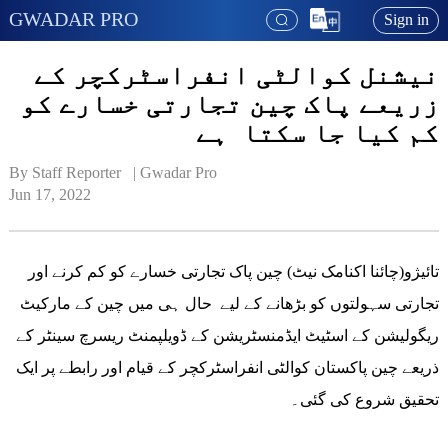
GWADAR PRO
Sign in
نیشنل کوالٹی انفراسٹرکچر کے
زریعے پاک چین تجارتی خسارے کو
کم کیا جا سکتا ہے
By Staff Reporter   | 
Gwadar Pro
Jun 17, 2022
تائیژو(چائنا اکنامک نیٹ) چین پاک تجارتی خسارے کو کم کرنے اور
تجارتی سہولتوں کو بڑھانے کے لیے حال ہی میں چین کے مارکیٹ
ریگولیشن کے اسٹیٹ ایڈمنسٹریشن کے ڈویلپمنٹ ریسرچ سینٹر کے
ذریعے چین پاکستان کوالٹی انفراسٹرکچر کے قیام اور رابطے پر ایک
تحقیق شروع کی گئی۔