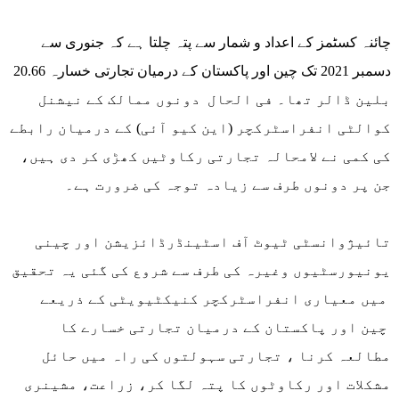
چائنہ کسٹمز کے اعداد و شمار سے پتہ چلتا ہے کہ جنوری سے
دسمبر 2021 تک چین اور پاکستان کے درمیان تجارتی خسارہ 20.66
بلین ڈالر تھا۔ فی الحال دونوں ممالک کے نیشنل
کوالٹی انفراسٹرکچر (این کیو آئی) کے درمیان رابطے
کی کمی نے لامحالہ تجارتی رکاوٹیں کھڑی کر دی ہیں،
جن پر دونوں طرف سے زیادہ توجہ کی ضرورت ہے۔
تائیژوانسٹی ٹیوٹ آف اسٹینڈرڈائزیشن اور چینی
یونیورسٹیوں وغیرہ کی طرف سے شروع کی گئی یہ تحقیق
میں معیاری انفراسٹرکچر کنیکٹیویٹی کے ذریعے
چین اور پاکستان کے درمیان تجارتی خسارے کا
مطالعہ کرنا ، تجارتی سہولتوں کی راہ میں حائل
مشکلات اور رکاوٹوں کا پتہ لگا کر، زراعت، مشینری