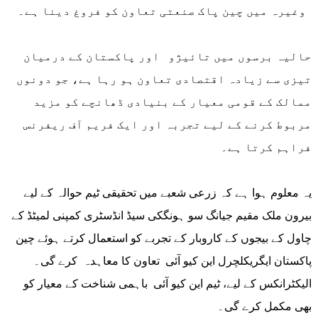
وغیرہ میں چین پاک صنعتی تعاون کو فروغ دینا ہے۔
حالیہ برسوں میں تائیژو اور پاکستان کے درمیان
تیزی سے زیادہ اقتصادی تعاون ہو رہا ہے، جو دونوں
ممالک کے قومی معیار کے بنیادی ڈھانچے کو مزید
مربوط کرنے کے لیے تجربہ اور ایک فریم آف ریفرنس
فراہم کرتا ہے۔
یہ معلوم ہوا ہے کہ زرعی شعبے میں تحقیقی ٹیم حوالہ کے لیے
بیرون ملک مقیم جیانگ سو ہونگکی سیڈ انڈسٹری کمپنی لمیٹڈ کے
چاول کے بیجوں کے کاروبار کے تجربے کو استعمال کرتے ہوئے چین
پاکستان ایگریکلچرل این کیو آئی تعاون کا معاہدہ کرے گی۔
الیکٹرانکس کے لیے، ٹیم این کیو آئی باہمی شناخت کے معیار کو
بھی مکمل کرے گی۔