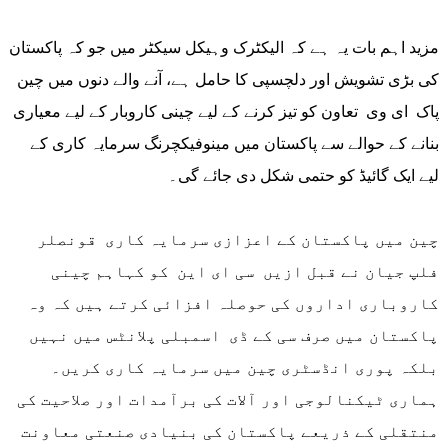
مزید اہم بات یہ ہے کہ الیکٹرک وہیکل سیکٹر میں جو کہ پاکستان
کی بڑی تشویش اور دلچسپی کا حامل ہے، آنے والے دنوں میں چین
پاک ای وی تعاون کو تیز کرنے کے لیے چینی کاروبار کے لیے معیاری
بنانے کے حوالے سے پاکستان میں مینوفیکچرنگ سرمایہ کاری کے
لیے ایک گائیڈ کو حتمی شکل دی جائے گی۔
چین میں پاکستان کے اعزازی سرمایہ کاری قونصلر
فلپ جیان نے قبل ازیں سی ای این کو کہاہم چینی
کاروباری اداروں کی حوصلہ افزائی کرتے ہیں کہ وہ
پاکستان میں صرف سی کے ڈی اسمبلی پلانٹس میں نہیں
بلکہ پوری انڈسٹری چین میں سرمایہ کاری کریں۔
ہماری ٹیکنالوجی اور آلات کی برآمدات اور صلاحیت کی
منتقلی کے ذریعے پاکستان کی بنیادی صنعتی معاونت