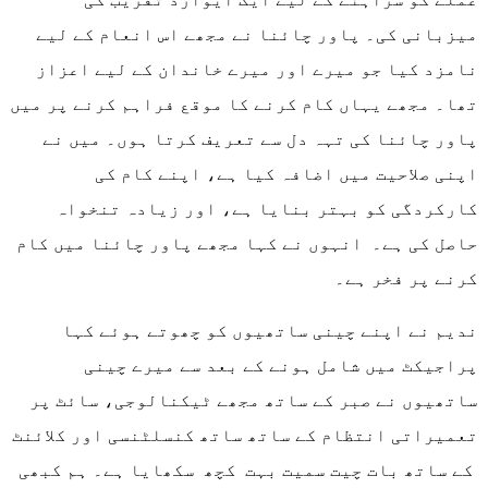
میزبانی کی۔ پاور چائنا نے مجھے اس انعام کے لیے
نامزد کیا جو میرے اور میرے خاندان کے لیے اعزاز
تھا۔ مجھے یہاں کام کرنے کا موقع فراہم کرنے پر میں
پاور چائنا کی تہہ دل سے تعریف کرتا ہوں۔ میں نے
اپنی صلاحیت میں اضافہ کیا ہے، اپنے کام کی
کارکردگی کو بہتر بنایا ہے، اور زیادہ تنخواہ
حاصل کی ہے۔ انہوں نے کہا مجھے پاور چائنا میں کام
کرنے پر فخر ہے۔
ندیم نے اپنے چینی ساتھیوں کو چھوتے ہوئے کہا
پراجیکٹ میں شامل ہونے کے بعد سے میرے چینی
ساتھیوں نے صبر کے ساتھ مجھے ٹیکنالوجی، سائٹ پر
تعمیراتی انتظام کے ساتھ ساتھ کنسلٹنسی اور کلائنٹ
کے ساتھ بات چیت سمیت بہت کچھ سکھایا ہے۔ ہم کبھی