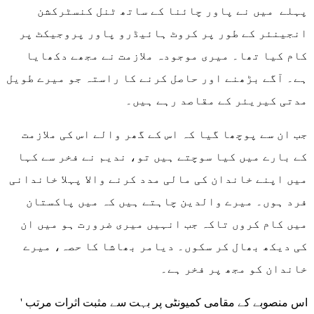
پہلے میں نے پاور چائنا کے ساتھ ٹنل کنسٹرکشن
انجینئر کے طور پر کروٹ ہائیڈرو پاور پروجیکٹ پر
کام کیا تھا۔ میری موجودہ ملازمت نے مجھے دکھایا
ہے۔ آگے بڑھنے اور حاصل کرنے کا راستہ جو میرے طویل
مدتی کیریئر کے مقاصد رہے ہیں۔
جب ان سے پوچھا گیا کہ اس کے گھر والے اس کی ملازمت
کے بارے میں کیا سوچتے ہیں تو، ندیم نے فخر سے کہا
میں اپنے خاندان کی مالی مدد کرنے والا پہلا خاندانی
فرد ہوں۔ میرے والدین چاہتے ہیں کہ میں پاکستان
میں کام کروں تاکہ جب انہیں میری ضرورت ہو میں ان
کی دیکھ بھال کر سکوں۔ دیامر بھاشا کا حصہ، میرے
خاندان کو مجھ پر فخر ہے۔
' اس منصوبے کے مقامی کمیونٹی پر بہت سے مثبت اثرات مرتب