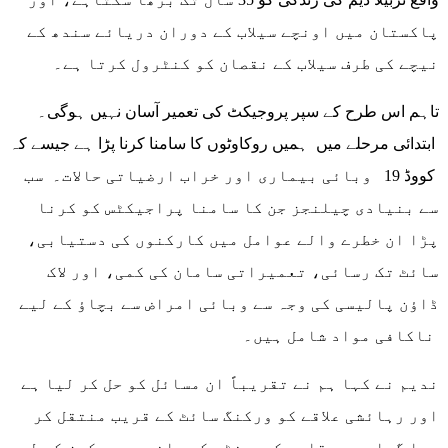
پاکستان میں اونچے سیلاب کے دوران دریائے سندھ کے
نیچے کی طرف سیلاب کے نقصان کو کنٹرول کرتا ہے۔
تاہم اس طرح کے سپر پروجیکٹ کی تعمیر آسان نہیں ہوگی۔
ابتدائی مرحلے میں ہمیں روکاوٹوں کا سامنا کرنا پڑا ہے جیسے کہ
کووڈ 19 وبائی بیماری اور خراب ارضیاتی حالات۔ سب
سے بنیادی چیلنجز جن کا سامنا پراجیکٹس کو کرنا
پڑا ان خطرے والے عوامل میں کارکنوں کی دستیابی،
سائٹ تک رسائی، تعمیراتی سامان کی کمی، اور لاک
ڈاؤن پالیسی کی وجہ سے وبائی امراض سے بچاؤ کے لیے
ناکافی مواد شامل ہیں۔
ندیم نے کہا ہم نے تقریباً ان مسائل کو حل کر لیا ہے
اور رہائشی علاقے کو ورکنگ سائٹ کے قریب منتقل کر
دیا گیا ہے، مقامی کمیونٹی کی جانب سے ورکرز کے لیے