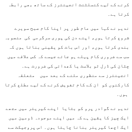
کرنے کے لیے کنسلٹنٹ انجینئرز کے ساتھ بھی رابطہ
کرتا ہے۔
ندیم نے کہا میں عام طور پر اپنا کام صبح سویرے
شروع کرتا ہوں، اپنے دن کی پوری سرگرمی کی منصوبہ
بندی کرتا ہوں، اور اس بات کو یقینی بناتا ہوں کہ
سب سے ضروری کام پہلے ہو جائے جیسے کہ کس علاقے میں
چٹان کی ڈرل ٹو بلاسٹ یا کھدائی کی ضرورت ہے۔
انجینئرز سے منظوری ملنے کے بعد میں متعلقہ
کارکنوں کو ان کے کام تفویض کرنے کے لیے مطلع کرتا
ہوں۔
ندیم نے گوادر پرو کو بتایا اپنے کیریئر میں مجھے
ایک چیز کا یقین ہے کہ میں اپنے موجودہ ڈومین میں
ایک اچھا کیریئر بنانا چاہتا ہوں۔ اس پروجیکٹ سے