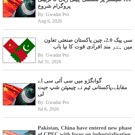
پروگرام شروع
By 
Gwadar Pro
Aug 6, 2026
سی پیک 2.0، چین پاکستان صنعتی تعاون
میں ہنر مند افرادی قوت کا نیا باب
By 
Gwadar Pro
Jul 31, 2026
گوانگژو میں سی آئی سی اے
مقابلے،پاکستانی ٹیم نے چیمپئن شپ جیت
لی
By 
Gwadar Pro
Jul 6, 2026
Pakistan, China have entered new phase
of CPEC with focus on industrialisation,