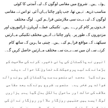
ہوئے ہیں۔ شروع میں مقامی لوگوں کے لیے آمدنی کا کوئی
مناسب ذریعہ نہیں تھا، جب پاور چائنا یہاں آ ئی تو اس نے مقامی
لوگوں کے لیے بہت سی ملازمتیں فراہم کیں۔ لوگ مختلف
عہدوں پر کام کر رہے ہیں۔ تکنیکی عملے، آپریٹرز، ڈرائیوروں اور
مزدوروں کے طور پر۔ پاور چائنا نے انہیں مختلف تکنیکی مہارتیں
سیکھنے کے مواقع فراہم کیے ہیں۔ چینی ماہرین کے ساتھ کام
کرنے سے ان میں سے بہت سے مختلف مہارتیں حاصل کریں گے۔
انہوں نے پاکستان کی پانی ذخیرہ کرنے کی صلاحیت کو
بڑھانے کے لیے پروجیکٹ کے تعاون کا حوالہ دیتے
ہوئے کہا مجھے اس منصوبے سے پاکستان کو ہونے والے
فوائد پر فخر ہے۔ منصوبہ شروع ہونے کے بعد مقامی
علاقے کی حالت اور ماحول بالکل بدل گیا ہے، ہزاروں
لوگ ایسے ہیں جنہیں روزگار ملا اور روزگار نے ان کی
زندگیاں آسان کر دی ہیں، اس کے علاوہ پینے کے پانی