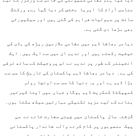
مناسب آرام کا ایریا مختص کر دیا گیا ہے، ورکنگ
سائٹ پر سہولیات فراہم کی گئی ہیں اور سیکیورٹی
بھی بڑھا دی گئی ہے۔
دیامر بھاشا ڈیم میں مقامی ملازمین ریڑھ کی ہڈی کی
حیثیت رکھتے ہیں اور ندیم ان میں سے ایک ہیں۔ ایک
انجینئر کے طور پر ندیم نے اس پروجیکٹ کے ساتھ ترقی
کی ہے۔ دیامر بھاشا ڈیم پاکستان کی تاریخ کا سب سے
بڑا ڈیم ہے اور یہ دنیا کا سب سے اونچا رولر
کمپیکٹڈ کنکریٹ ڈیم ہوگا، جہاں میں اپنا کیرئیر
بنانے کے لیے مزید تکنیکی مہارتیں سیکھ سکتا ہوں۔
گزشتہ سال پاکستان میں چینی سفارت خانے نے سی
پیک منصوبوں پر کام کرنے والے شاندار پاکستانی
عملے کو سراہنے کے لیے ایک ایوارڈ تقریب کی