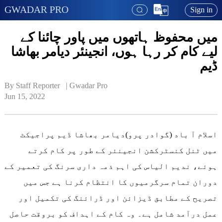
GWADAR PRO
Sign in
میں محفوظ ہاتھوں میں پاور چائنا کے
لیے کام کر رہا ہوں، انجینئر دیامر بھاشا
ڈیم
By Staff Reporter   | 
Gwadar Pro
Jun 15, 2022
اسلام آ باد (گوادر پرو)دیامر بھاشا ڈیم پراجیکٹ
میں ٹنل کنسٹرکشن انجینئر کے طور پر کام کرتے
ہوئے، ندیم الیاس کی اہم ذمہ داری سرنگ کی تعمیر کے
دوران تمام سرگرمیوں کا انتظام کرنا ہے جس میں
تصریح کے مطابق ڈیزائن اور ڈرائنگ کی تکمیل اور
عمل درآمد شامل ہے۔ وہ کام کے اہداف کو بروقت حاصل