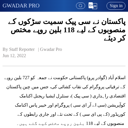
GWADAR PRO
Sign in
پاکستان نے سی پیک سمیت سڑکوں کے
منصوبوں کے لیے 118 بلین روپے مختص
کر دیئے
By Staff Reporter   | 
Gwadar Pro
Jun 12, 2022
اسلام آباد (گوادر پرو) پاکستانی حکومت نے جمعہ کو 727 بلین روپے
کے ترقیاتی پروگرام کی نقاب کشائی کی، جس میں چین پاکستان
اقتصادی راہداری ( سی پیک )، سنٹرل ایشیا ریجنل اکنامک
کوآپریشن (سی اے آر ای سی ) پروگرام اور خیبر پاس اکنامک
کوریڈور (کے پی ای سی ) کے تحت نئے اور جاری رابطوں کے
منصوبوں کے لیے 118 بلین روپے مختص کیے گئے ہیں۔