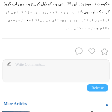
حکومت نے موجودہ این 25 ہائی وے کو ڈبل کیریج وے میں اپ گریڈ
کرنے کے لیے بھی 6 ارب روپے رکھے ہیں۔ یہ سڑک کراچی کو
گوادر، کوئٹہ اور بلوچستان میں پاک افغان سرحدی
مقام چمن سے ملاتی ہے۔
Release
More Articles