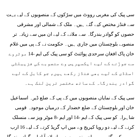
سی پیک کی مغربی رووٹ میں سڑکوں کے منصوبوں کے لیے بہت
سے فنڈز مختص کیے گئے ہیں۔ ملک کے شمالی اور مشرقی
حصوں کو گوادر بندرگاہ سے ملانے کے لیے ان میں سے زیادہ تر
منصوبے بلوچستان میں جاری ہیں۔ حکومت نے کے پی میں غلام
خان پاک افغان سرحدی پوائنٹ کو سی پیک کی ایم -14 موٹروے
سے جوڑنے کے لیے ایکسپریس وے منصوبے کی فزیبلٹی
اسٹڈی کے لیے بھی فنڈز رکھے ہیں، جو کابل کے لیے
گوادر بندرگاہ کے ساتھ مختصر ترین لنک ہے۔
سی پیک کے نمایاں منصوبوں میں کے پی کے ضلع ڈیرہ اسماعیل
خان اور بلوچستان کے ضلع خضدار کے درمیان موجودہ قومی
شاہراہ کو سی پیک کے ایم -14 اور ایم -8 موٹر ویز سے منسلک
کرنے کے لیے دو رویا کیریج وے میں اپ گریڈ کرنے کے لیے 16 ارب
روپے رکھے گئے ہیں۔ ان منصوبوں سے اسلام آباد اور گوادر بندرگاہ