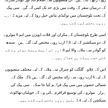
کے درمیان سفر کے وقت میں بڑی حد تک کمی آئے گی۔ سی پیک
کے تحت بلوچستان میں نوکنڈی ماش خیل روڈ کے لیے مزید 2 ارب
روپے مختص کیے گئے ہیں۔
اسی طرح بلوچستان کے مکران اور قلات ڈویژن میں ایم 8 موٹروے
کے دو سیکشنز کے لیے 7.8 ارب روپے مختص کیے گئے ہیں۔ سندھ
کو گوادر سے ملانے والا ایم 8 اور اس ایسٹ ویسٹ موٹر وے کے
کئی حصے پہلے ہی فعال ہیں ۔
اس کے علاوہ گلگت کو چترال سے ملانے کے لیے مختلف منصوبوں
کے لیے 6 ارب روپے سے زائد مختص کیے گئے ہیں تاکہ ملک کے
شمالی حصوں میں سی پیک فراہم کیا جا سکے۔ سی پیک کی
ہزارہ موٹروے کی توسیع قراقرم ہائی وے کے حویلیاں-تھاکوٹ
سیکشن کے لیے 1.4 بلین روپے مختص کیے گئے ہیں۔