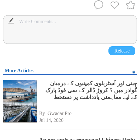
Release
More Articles
چینی اور آسٹریلوی کمپنیوں کے درمیان
گوادر میں 5 کروڑ ڈالر کے سی فوڈ پارک
کے لیے مفاہمتی یادداشت پر دستخط
By 
Gwadar Pro
Jul 14, 2026
An era ends as renowned Chinese Urdu