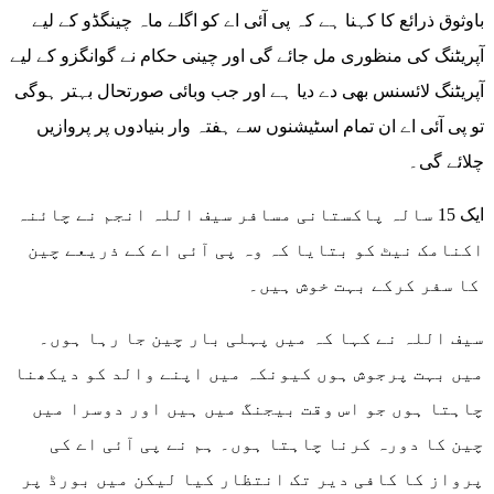
باوثوق ذرائع کا کہنا ہے کہ پی آئی اے کو اگلے ماہ چینگڈو کے لیے
آپریٹنگ کی منظوری مل جائے گی اور چینی حکام نے گوانگزو کے لیے
آپریٹنگ لائسنس بھی دے دیا ہے اور جب وبائی صورتحال بہتر ہوگی
تو پی آئی اے ان تمام اسٹیشنوں سے ہفتہ وار بنیادوں پر پروازیں
چلائے گی۔
ایک 15 سالہ پاکستانی مسافر سیف اللہ انجم نے چائنہ
اکنامک نیٹ کو بتایا کہ وہ پی آئی اے کے ذریعے چین
کا سفر کرکے بہت خوش ہیں۔
سیف اللہ نے کہا کہ میں پہلی بار چین جا رہا ہوں۔
میں بہت پرجوش ہوں کیونکہ میں اپنے والد کو دیکھنا
چاہتا ہوں جو اس وقت بیجنگ میں ہیں اور دوسرا میں
چین کا دورہ کرنا چاہتا ہوں۔ ہم نے پی آئی اے کی
پرواز کا کافی دیر تک انتظار کیا لیکن میں بورڈ پر