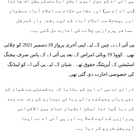
پی آئی اے کو سول ایوی ایشن ایڈمنسٹریشن آف چائنا
(سی اے اے سی) اور مقامی حکام سے اسلام آباد سےشیان
اور بیجنگ سے اسلام آباد کے لیے ہفتہ وار کمرشل
مسافر پروازیں چلانے کی اجازت مل گئی ہے۔
پی آئی اے نے چین کے لیے اپنی آخری پرواز 18 دسمبر 2021 کو چلائی
تھی۔ کووڈ 19 وبائی امراض کے بعد پی آئی اے کے پاس صرف بیجنگ
اسٹیشن کے آپریٹنگ حقوق تھے۔ شیان کے لیے پی آئی اے کو لینڈنگ
کی خصوصی اجازت دی گئی تھی۔
ذرائع نے سی ای این کو بتایا کہ بدقسمتی سے شیان کو
بھی وہاں پھیلنے والی وبائی بیماری کی وجہ سے بند
کر دیا گیا تھا لیکن ابشیان تمام بین الاقوامی
پروازوں کے لیے کھلا ہے اور پی آئی اے نے اپنا
آپریشن شروع کر دیا ہے۔