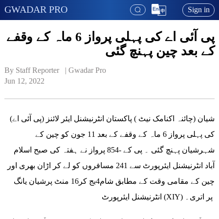
GWADAR PRO
Sign in
پی آئی اے کی پہلی پرواز 6 ماہ کے وقفے
کے بعد چین پہنچ گئی
By Staff Reporter   | 
Gwadar Pro
Jun 12, 2022
شیان (چائنہ اکنامک نیٹ ) پاکستان انٹرنیشنل ایئر لائنز (پی آئی اے)
کی پہلی پرواز 6 ماہ کے وقفے کے بعد 11 جون کو چین کے
شہرشیان پہنچ گئی ۔ پی کے -854 پرواز نے ہفتہ کی صبح اسلام
آباد انٹرنیشنل ایئرپورٹ سے 241 مسافروں کو لے کر اڑان بھری اور
چین کے مقامی وقت کے مطابق شام4بج کر16 منٹ پرشیان یانگ
انٹرنیشنل ایئرپورٹ (XIY) پر اتری۔