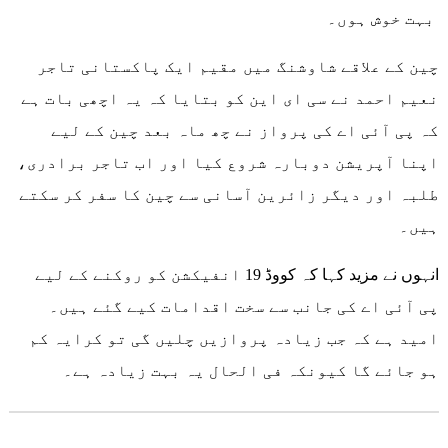
بہت خوش ہوں۔
چین کے علاقے شاوشنگ میں مقیم ایک پاکستانی تاجر
نعیم احمد نے سی ای این کو بتایا کہ یہ اچھی بات ہے
کہ پی آئی اے کی پرواز نے چھ ماہ بعد چین کے لیے
اپنا آپریشن دوبارہ شروع کیا اور اب تاجر برادری،
طلبہ اور دیگر زائرین آسانی سے چین کا سفر کر سکتے
ہیں۔
انہوں نے مزید کہا کہ کووڈ 19 انفیکشن کو روکنے کے لیے
پی آئی اے کی جانب سے سخت اقدامات کیے گئے ہیں۔
امید ہے کہ جب زیادہ پروازیں چلیں گی تو کرایہ کم
ہو جائے گا کیونکہ فی الحال یہ بہت زیادہ ہے۔