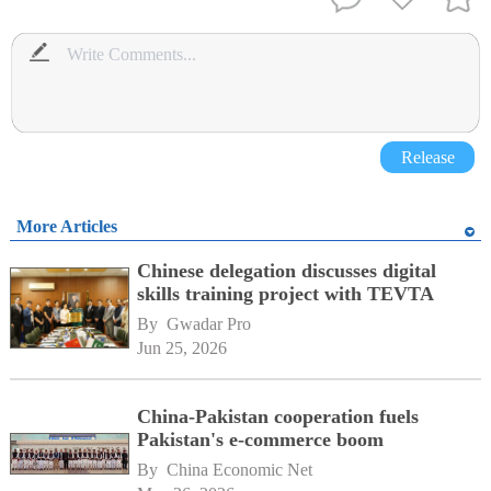
Release
More Articles
Chinese delegation discusses digital
skills training project with TEVTA
By 
Gwadar Pro
Jun 25, 2026
China-Pakistan cooperation fuels
Pakistan's e-commerce boom
By 
China Economic Net