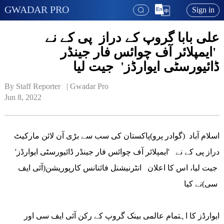
GWADAR PRO
Sign in
علی بابا گروپ کے دراز پی کے نے
'ایمپلائر آف چوائس فار جینڈر
ڈائیورسٹی ایوارڈز' جیت لیا
By Staff Reporter   | 
Gwadar Pro
Jun 8, 2022
اسلام آباد (گوادر پرو)پاکستان کی سب سے بڑی آن لائن مارکیٹ
دراز پی کے نے 'ایمپلائر آف چوائس فار جینڈر ڈائیورسٹی ایوارڈز'
جیت لیا، اس کا اعلان انٹرنیشنل فائنانس کارپوریشن(آئی ایف
سی)نے کیا
ایوارڈز کا اہتمام عالمی بینک گروپ کے رکن آئی ایف سی اور