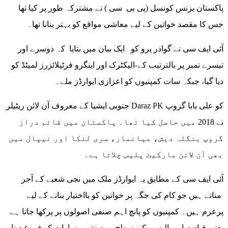
پاکستان بزنس کونسل (پی بی سی ) نے مشترکہ طور پر کیا تھا
جس کا مقصد خواتین کے لیے معاشی مواقع کو بہتر بنانا تھا۔
آئی ایف سی نے گوادر پرو کو ایک بیان میں بتایا کہ دوسرے اور
تیسرے نمبر پر بالترتیب کے-الیکٹرک اور اینگرو فرٹیلائزرز لمیٹڈ کو
دیا گیا، جبکہ سات کمپنیوں کو اعزازی ایوارڈز ملے۔
جنوبی ایشیا کے معروف آن لائن ریٹیلر Daraz PK کو علی بابا گروپ
نے 2018 میں حاصل کیا تھا۔ پاکستان میں قائم دراز
گروپ بنگلہ دیش، میانمار، سری لنکا اور نیپال میں
بھی آن لائن مارکیٹ پلیس چلاتا ہے۔
آئی ایف سی کے مطابق یہ ایوارڈز ملک میں نجی شعبے کے آجر
مناتے ہیں جو کام کی جگہ پر خواتین کو بااختیار بنانے کے لیے
پرعزم ہیں۔ کمپنیوں کو پانچ اہم صنفی اصولوں پر پرکھا جاتا ہے
یعنی قیادت اور پالیسی کی سطح پر صنفی مساوات کو فروغ دینا،