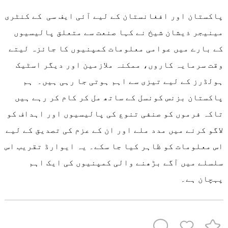
پاکستان اور افغانستان کے لیے آئی ایف سی کے کنٹری
مینیجر ذیشان شیخ نے کہا صنعت سے متعلق پالیسیوں
کے بارے میں عوامی معلومات کمپنیوں کا جائزہ لیتے
وقت سرمایہ کاروں، ممکنہ ملازمین اور دیگر اسٹیک
ہولڈرز کے لیے تیزی سے اہم ہوتی جا رہی ہیں۔ ہم
پاکستان بزنس کونسل کے ساتھ مل کر کام کر رہے ہیں
تاکہ فرموں کو صنفی تنوع کی پالیسیوں اور اہداف کو
لاگو کرنے میں مدد ملے اور ان کے عزم کی تصدیق کے لیے
اس معلومات کو ظاہر کیا جا سکے۔ یہ ایوارڈ تقریب اس
سلسلے میں آگے بڑھنے والی کمپنیوں کی ایک اہم
پہچان ہے۔