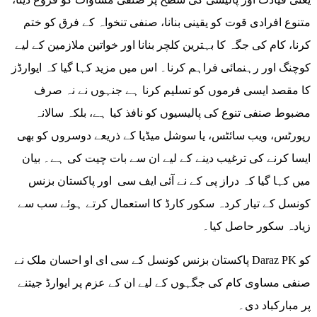
متنوع افرادی قوت کو یقینی بنانا، صنفی تنخواہ کے فرق کو ختم
کرنا، کام کی جگہ کا بہترین کلچر بنانا اور خواتین ملازمین کے لیے
کوچنگ اور رہنمائی فراہم کرنا۔ اس میں مزید کہا گیا کہ ایوارڈز
کا مقصد ایسی فرموں کو تسلیم کرنا ہے جنہوں نے نہ صرف
مضبوط صنفی تنوع کی پالیسیوں کو نافذ کیا ہے، بلکہ سالانہ
رپورٹس، ویب سائٹس، یا سوشل میڈیا کے ذریعے دوسروں کو بھی
ایسا کرنے کی ترغیب دینے کے لیے ان سے بات چیت کی ہے۔ بیان
میں کہا گیا کہ دراز پی کے نے آئی ایف سی اور پاکستان بزنس
کونسل کے تیار کردہ سکور کارڈ کا استعمال کرتے ہوئے سب سے
زیادہ سکور حاصل کیا۔
پاکستان بزنس کونسل کے سی ای او احسان ملک نے Daraz PK کو
صنفی مساوی کام کی جگہوں کے لیے ان کے عزم پر ایوارڈ جیتنے
پر مبارکباد دی۔