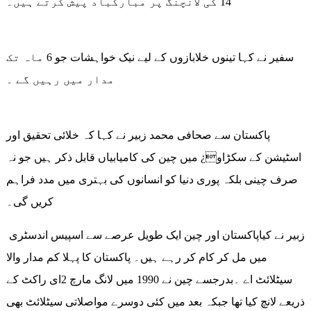
14 کی لانچنگ پر مبارکباد پیش کرتے ہیں۔
سفیر نے کہا تینوں خلابازوں کے لیے نیک خواہشات جو 6 ماہ تک
مدار میں رہیں گے ۔
پاکستان سے صحافی محمد زبیر نے کہا کہ خلائی تحقیق اور
اسٹیشن کے سکڑاو¿ میں چین کی کامیابیاں قابل ذکر ہیں جو نہ
صرف چینی بلکہ پوری دنیا کو انسانوں کی بہتری میں مدد فراہم
کریں گی۔
زبیر نے کیاپاکستان اور چین ایک طویل عرصے سے اسپیس اندسٹری
میں مل کر کام کر رہے ہیں۔ پاکستان کا پہلا کم مدار والا
سیٹلائٹ اے ۔بدرجسے چین نے 1990 میں لانگ مارچ 2ای راکٹ کے
ذریعے لانچ کیا تھا جبکہ بعد میں کئی دوسرے مواصلاتی سیٹلائٹ بھی