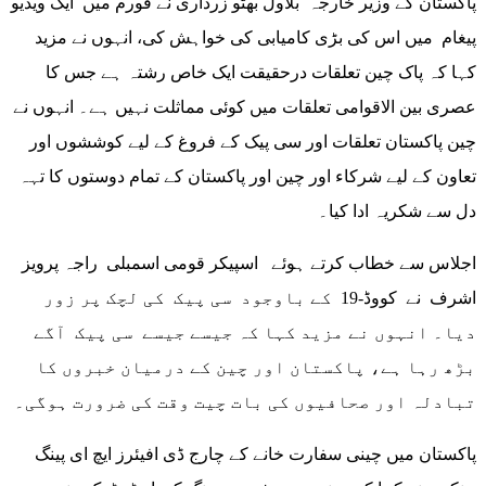
پاکستان کے وزیر خارجہ بلاول بھٹو زرداری نے فورم میں ایک ویڈیو
پیغام میں اس کی بڑی کامیابی کی خواہش کی، انہوں نے مزید
کہا کہ پاک چین تعلقات درحقیقت ایک خاص رشتہ ہے جس کا
عصری بین الاقوامی تعلقات میں کوئی مماثلت نہیں ہے۔ انہوں نے
چین پاکستان تعلقات اور سی پیک کے فروغ کے لیے کوششوں اور
تعاون کے لیے شرکاء اور چین اور پاکستان کے تمام دوستوں کا تہہ
دل سے شکریہ ادا کیا۔
اجلاس سے خطاب کرتے ہوئے اسپیکر قومی اسمبلی راجہ پرویز
اشرف نے کووڈ-19 کے باوجود سی پیک کی لچک پر زور
دیا۔ انہوں نے مزید کہا کہ جیسے جیسے سی پیک آگے
بڑھ رہا ہے، پاکستان اور چین کے درمیان خبروں کا
تبادلہ اور صحافیوں کی بات چیت وقت کی ضرورت ہوگی۔
پاکستان میں چینی سفارت خانے کے چارج ڈی افیئرز ایچ ای پینگ