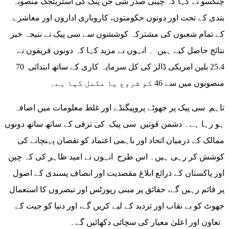
چنکسو نے کہا کہ چینی صدر شی جن پنگ کی اسٹریٹجک منصوبہ
بندی کے تحت اور دونوں حکومتوں، کاروباری اداروں اور معاشرے
کے تمام شعبوں کی مشترکہ کوششوں سے سی پیک نے نتیجہ خیز
نتائج حاصل کیے ہیں ۔ انہوں نے مزید کہا کہ دونوں فریقوں نے
25.4 بلین امریکی ڈالر کی کل سرمایہ کاری کے ساتھ ابتدائی 70
منصوبوں میں سے 46 کو شروع یا مکمل کیا ہے۔
تاہم سی پیک پر جھوٹے پروپیگنڈے اور غلط معلومات میں اضافہ
ہو رہا ہے۔ دشمن قوتیں سی پیک کی ترقی کے ساتھ ساتھ دونوں
ممالک کے درمیان اتحاد اور باہمی اعتماد کو نقصان پہنچانے کی
کوشش کر رہی ہیں۔ اس طرح انہوں نے امید ظاہر کی کہ چین
اور پاکستان کے ذرائع ابلاغ مقصدیت اور انصاف پسندی کے اصول
پر قائم رہیں گے، حقائق پر مبنی رپورٹس اور تبصروں کا استعمال
جھوٹ کو بے نقاب اور تردید کے لیے کریں گے، اور دنیا کو جیت کے
تعاون اور اعلیٰ معیار کی سچائی دکھائیں گے۔