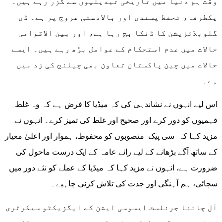
وقت ہم دنیا میں تاریخی تبدیلیوں سے گزر رہے ہیں۔
یکطرفہ، تحفظ پسندی اور بالادستی عروج پر ہے۔ ڈی
گلوبلائزیشن کا ڈنکا بج رہا ہے، اور بین الاقوامی
حالات میں عدم استحکام کے عوامل بڑھ رہے ہیں۔ ایسے
حالات میں چین پاکستان تعاون بھی چیلنج کی زد میں
ہے۔
اس لیے انہوں نے نشاندہی کی کہ میڈیا کا فرض ہے کہ وہ غلط
فہمیوں کو دور کرے اور صحیح اور غلط کی تمیز کرے۔ انہوں نے
مزید کہا کہ سی پیک منصوبوں کو محفوظ، ہموار اور اعلیٰ معیار
کے ساتھ آگے بڑھانے کے لیے رائے عامہ کے ایک درست ماحول کی
ضرورت ہے، انہوں نے مزید کہا کہ میڈیا کے عملے کو نئے دور میں
سچائی، ہم آہنگی اور جدت کی تلاش کرنی چاہیے۔
آل چائنا جرنلسٹ ایسوسی ایشن کے ایگزیکٹو سیکرٹری