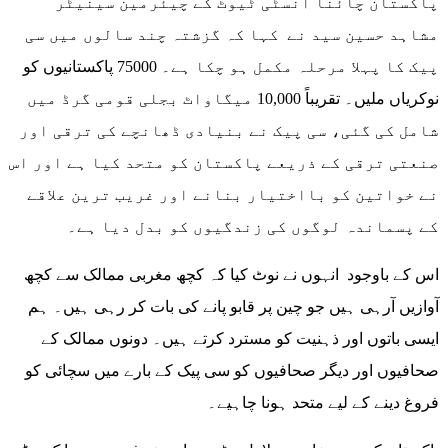
پاکستان چائنا انسٹی ٹیوٹ کے چیئرمین سینیٹر
مشاہد حسین سید نے کہا کہ گزشتہ چند سالوں میں سی
پیک کا پہلا مرحلہ مکمل ہو چکا ہے۔ 75000 پاکستانیوں کو
نوکریاں ملیں۔ تقریباً 10,000 میگاواٹ بجلی قومی گرڈ میں
شامل کی گئی، سی پیک نے بنیادی ڈھانچے کی ترقی اور
صنعتی ترقی کے ذریعے پاکستان کو متحد کیا ہے اور اس
نے خواتین کو بااختیار بنانے اور غریب ترین علاقے
کے پسماندہ لوگوں کی زندگیوں کو بدل دیا ہے۔
اس کے باوجود انہوں نے نوٹ کیا کہ کچھ مغربی ممالک سے کچھ
آوازیں آرہی ہیں جو چین پر قابو پانے کی بات کر رہی ہیں۔ ہم
ایسی باتوں اور ذہنیت کو مسترد کرتے ہیں۔ دونوں ممالک کے
صحافیوں اور دیگر صحافیوں کو سی پیک کے بارے میں سچائی کو
فروغ دینے کے لیے متحد ہونا چاہیے۔