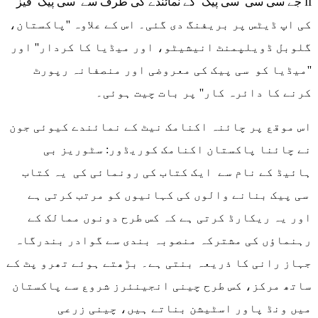
جے سی سی سی پیک کے نمائندے کی طرف سے سی پیک فیز II
کی اپ ڈیٹس پر بریفنگ دی گئی۔ اس کے علاوہ ''پاکستان،
گلوبل ڈویلپمنٹ انیشیٹو، اور میڈیا کا کردار'' اور
''میڈیا کو سی پیک کی معروضی اور منصفانہ رپورٹ
کرنے کا دائرہ کار'' پر بات چیت ہوئی۔
اس موقع پر چائنہ اکنامک نیٹ کے نمائندے کیوئی جون
نے چائنا پاکستان اکنامک کوریڈور: سٹوریز بی
ہائیڈ کے نام سے ایک کتاب کی رونمائی کی یہ کتاب
سی پیک بنانے والوں کی کہانیوں کو مرتب کرتی ہے
اور یہ ریکارڈ کرتی ہے کہ کس طرح دونوں ممالک کے
رہنماؤں کی مشترکہ منصوبہ بندی سے گوادر بندرگاہ
جہاز رانی کا ذریعہ بنتی ہے۔ بڑھتے ہوئے تھرو پٹ کے
ساتھ مرکز، کس طرح چینی انجینئرز شروع سے پاکستان
میں ونڈ پاور اسٹیشن بناتے ہیں، چینی زرعی