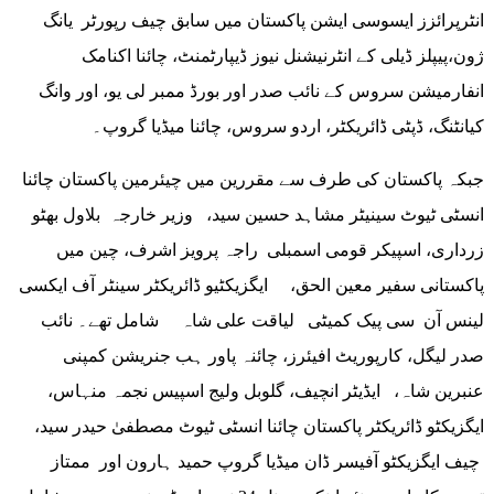
انٹرپرائزز ایسوسی ایشن پاکستان میں سابق چیف رپورٹر یانگ
ژون،پیپلز ڈیلی کے انٹرنیشنل نیوز ڈیپارٹمنٹ، چائنا اکنامک
انفارمیشن سروس کے نائب صدر اور بورڈ ممبر لی یو، اور وانگ
کیانٹنگ، ڈپٹی ڈائریکٹر، اردو سروس، چائنا میڈیا گروپ۔
جبکہ پاکستان کی طرف سے مقررین میں چیئرمین پاکستان چائنا
انسٹی ٹیوٹ سینیٹر مشاہد حسین سید، وزیر خارجہ بلاول بھٹو
زرداری، اسپیکر قومی اسمبلی راجہ پرویز اشرف، چین میں
پاکستانی سفیر معین الحق، ایگزیکٹیو ڈائریکٹر سینٹر آف ایکسی
لینس آن سی پیک کمیٹی لیاقت علی شاہ شامل تھے۔ نائب
صدر لیگل، کارپوریٹ افیئرز، چائنہ پاور ہب جنریشن کمپنی
عنبرین شاہ، ایڈیٹر انچیف، گلوبل ولیج اسپیس نجمہ منہاس،
ایگزیکٹو ڈائریکٹر پاکستان چائنا انسٹی ٹیوٹ مصطفیٰ حیدر سید،
چیف ایگزیکٹو آفیسر ڈان میڈیا گروپ حمید ہارون اور ممتاز