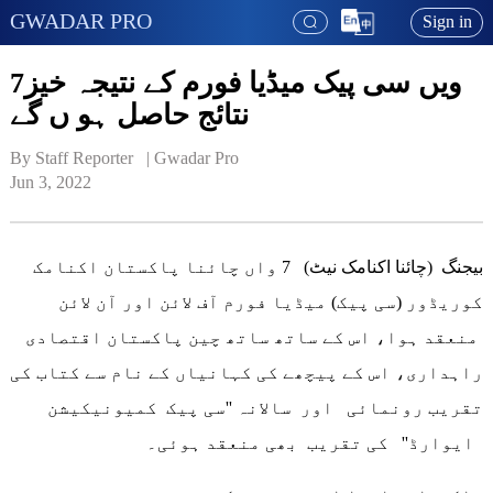
GWADAR PRO
Sign in
7ویں سی پیک میڈیا فورم کے نتیجہ خیز
نتائج حاصل ہو ں گے
By Staff Reporter   | 
Gwadar Pro
Jun 3, 2022
بیجنگ (چائنا اکنامک نیٹ) 7 واں چائنا پاکستان اکنامک
کوریڈور (سی پیک) میڈیا فورم آف لائن اور آن لائن
منعقد ہوا، اس کے ساتھ ساتھ چین پاکستان اقتصادی
راہداری، اس کے پیچھے کی کہانیاں کے نام سے کتاب کی
تقریب رونمائی اور سالانہ ''سی پیک کمیونیکیشن
ایوارڈ'' کی تقریب بھی منعقد ہوئی۔