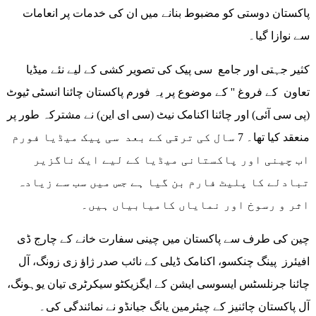
پاکستان دوستی کو مضبوط بنانے میں ان کی خدمات پر انعامات
سے نوازا گیا۔
کثیر جہتی اور جامع سی پیک کی تصویر کشی کے لیے نئے میڈیا
تعاون کے فروغ '' کے موضوع پر یہ فورم پاکستان چائنا انسٹی ٹیوٹ
(پی سی آئی) اور چائنا اکنامک نیٹ (سی ای این) نے مشترکہ طور پر
منعقد کیا تھا۔ 7 سال کی ترقی کے بعد سی پیک میڈیا فورم
اب چینی اور پاکستانی میڈیا کے لیے ایک ناگزیر
تبادلے کا پلیٹ فارم بن گیا ہے جس میں سب سے زیادہ
اثر و رسوخ اور نمایاں کامیابیاں ہیں۔
چین کی طرف سے پاکستان میں چینی سفارت خانے کے چارج ڈی
افیئرز پینگ چنکسو، اکنامک ڈیلی کے نائب صدر ژاؤ زی زونگ، آل
چائنا جرنلسٹس ایسوسی ایشن کے ایگزیکٹو سیکرٹری تیان یوہونگ،
آل پاکستان چائنیز کے چیئرمین یانگ جیانڈو نے نمائندگی کی۔