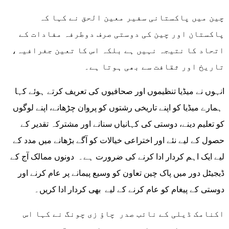
چین میں پاکستانی سفیر معین الحق نے کہا کہ
پاکستان اور چین کی دوستی صرف دوطرفہ مفادات کے
اتحاد کا نتیجہ نہیں ہے بلکہ اس کا تعین جغرافیہ،
تاریخ اور ثقافت سے بھی ہوتا ہے۔
انہوں نے میڈیا تنظیموں اور صحافیوں کی تعریف کرتے ہوئے کہا
ہمارے میڈیا کو اپنے تاریخی رشتوں کو پروان چڑھانے، اپنے لوگوں
کو تعلیم دینے، دوستی کی کہانیاں سنانے اور مشترکہ تقدیر کے
حصول کے لیے نئے اور اختراعی خیالات کو آگے بڑھانے میں مدد کے
لیے ایک اہم کردار ادا کرنے کی ضرورت ہے۔ دونوں ممالک آج کے
ڈیجیٹل دور میں پاک چین تعاون کو وسیع پیمانے پر عام کرنے اور
دوستی کے پیغام کو عام کرنے کے لیے بھی کردار ادا کریں۔
اکنامک ڈیلی کے نائب صدر چاؤ زی چونگ نے کہا اس