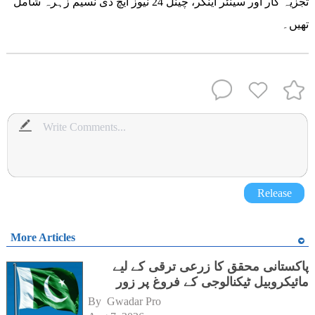
تجزیہ کار اور سینئر اینکر، چینل 24 نیوز ایچ ڈی نسیم زہرہ شامل
تھیں۔
Release
More Articles
پاکستانی محقق کا زرعی ترقی کے لیے
مائیکروبیل ٹیکنالوجی کے فروغ پر زور
By 
Gwadar Pro