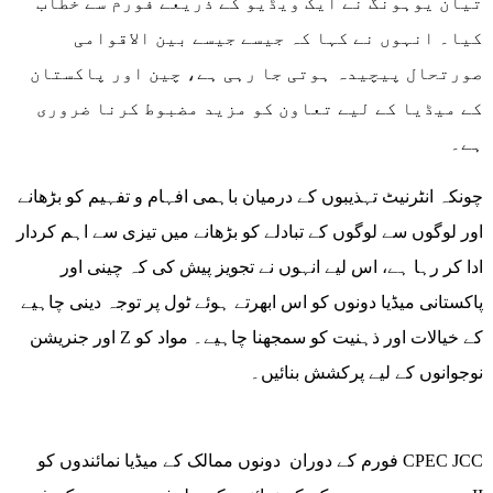
تیان یوہونگ نے ایک ویڈیو کے ذریعے فورم سے خطاب
کیا۔ انہوں نے کہا کہ جیسے جیسے بین الاقوامی
صورتحال پیچیدہ ہوتی جا رہی ہے، چین اور پاکستان
کے میڈیا کے لیے تعاون کو مزید مضبوط کرنا ضروری
ہے۔
چونکہ انٹرنیٹ تہذیبوں کے درمیان باہمی افہام و تفہیم کو بڑھانے
اور لوگوں سے لوگوں کے تبادلے کو بڑھانے میں تیزی سے اہم کردار
ادا کر رہا ہے، اس لیے انہوں نے تجویز پیش کی کہ چینی اور
پاکستانی میڈیا دونوں کو اس ابھرتے ہوئے ٹول پر توجہ دینی چاہیے
اور جنریشن Z کے خیالات اور ذہنیت کو سمجھنا چاہیے۔ مواد کو
نوجوانوں کے لیے پرکشش بنائیں۔
فورم کے دوران دونوں ممالک کے میڈیا نمائندوں کو CPEC JCC