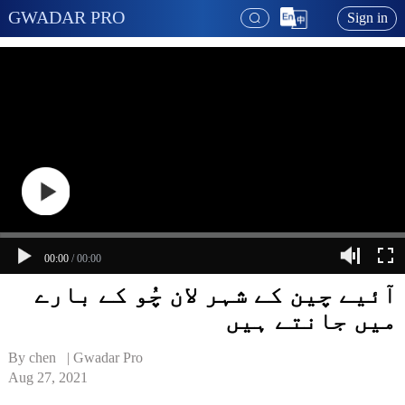
GWADAR PRO
Sign in
00:00
/
00:00
آئیے چین کے شہر لان چُو کے بارے
میں جانتے ہیں
By chen   | 
Gwadar Pro
Aug 27, 2021