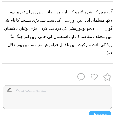
،آئیے چین کے شہر لانچو کے بارے میں جاتے ہیں۔ یہاں تقریبا دو
لاکھ مسلمان آباد ہیں اور یہاں کی سب سے بڑی مسجد کا نام شی
گوان ہے۔ لانچو یونیورسٹی کی دریافت کردہ جڑی بوٹیاں پاکستان
میں مختلف مقاصد کے لیے استعمال کی جاتی ہیں اور چنگ ننگ
روڈ کی نائٹ مارکیٹ میں ناقابل فراموش مزے سے بھرپور حلال
فوڈ
Release